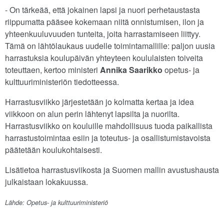
- On tärkeää, että jokainen lapsi ja nuori perhetaustasta
riippumatta pääsee kokemaan niitä onnistumisen, ilon ja
yhteenkuuluvuuden tunteita, joita harrastamiseen liittyy.
Tämä on lähtölaukaus uudelle toimintamallille: paljon uusia
harrastuksia koulupäivän yhteyteen koululaisten toiveita
toteuttaen, kertoo ministeri
Annika Saarikko
opetus- ja
kulttuuriministeriön tiedotteessa.
Harrastusviikko järjestetään jo kolmatta kertaa ja idea
viikkoon on alun perin lähtenyt lapsilta ja nuorilta.
Harrastusviikko on kouluille mahdollisuus tuoda paikallista
harrastustoimintaa esiin ja toteutus- ja osallistumistavoista
päätetään koulukohtaisesti.
Lisätietoa harrastusviikosta ja Suomen mallin avustushausta
julkaistaan lokakuussa.
Lähde: Opetus- ja kulttuuriministeriö