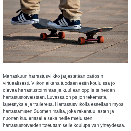
Marraskuun harrastusviikko järjestetään pääosin
virtuaalisesti. Viikon aikana tuodaan esiin kouluissa jo
olevaa harrastustoimintaa ja kuullaan oppilaita heidän
harrastustoiveistaan. Luvassa on paljon tekemistä,
lajiesityksiä ja trailereita. Harrastusviikolla esitellään myös
harrastamisen Suomen mallia, joka rakentuu lasten ja
nuorten kuulemiselle sekä heille mieluisten
harrastustoiveiden toteuttamiselle koulupäivän yhteydessä.