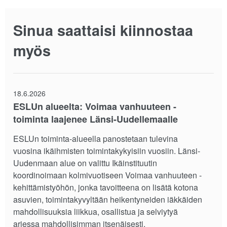
Sinua saattaisi kiinnostaa
myös
18.6.2026
ESLUn alueelta: Voimaa vanhuuteen -
toiminta laajenee Länsi-Uudellemaalle
ESLUn toiminta-alueella panostetaan tulevina
vuosina ikäihmisten toimintakykyisiin vuosiin. Länsi-
Uudenmaan alue on valittu Ikäinstituutin
koordinoimaan kolmivuotiseen Voimaa vanhuuteen -
kehittämistyöhön, jonka tavoitteena on lisätä kotona
asuvien, toimintakyvyltään heikentyneiden iäkkäiden
mahdollisuuksia liikkua, osallistua ja selviytyä
arjessa mahdollisimman itsenäisesti.