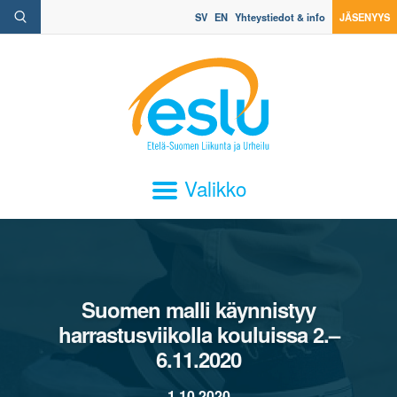
SV
EN
Yhteystiedot & info
JÄSENYYS
Valikko
Suomen malli käynnistyy
harrastusviikolla kouluissa 2.–
6.11.2020
1.10.2020