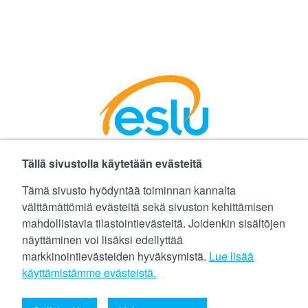
Tällä sivustolla käytetään evästeitä
Facebookissa
Instagramissa
LinkedInissä
©
Etelä-Suomen Liikunta ja Urheilu ry
Tämä sivusto hyödyntää toiminnan kannalta
välttämättömiä evästeitä sekä sivuston kehittämisen
Tietoa evästeistä (cookies)
mahdollistavia tilastointievästeitä. Joidenkin sisältöjen
näyttäminen voi lisäksi edellyttää
Yhteystiedot
markkinointievästeiden hyväksymistä.
Lue lisää
Tietosuojaseloste
käyttämistämme evästeistä.​​​​​​
eslu@eslu.fi