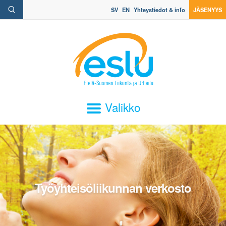
SV
EN
Yhteystiedot & info
JÄSENYYS
Valikko
Työyhteisöliikunnan verkosto