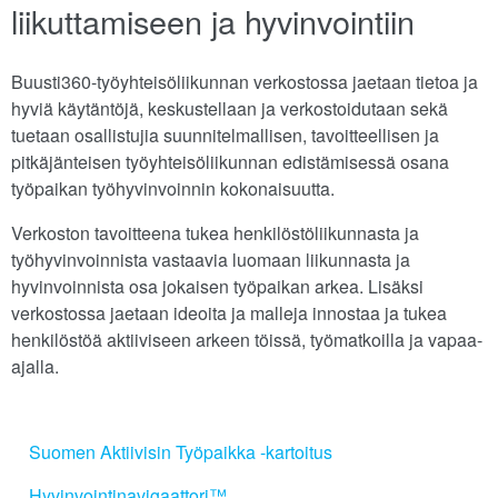
liikuttamiseen ja hyvinvointiin
Buusti360-työyhteisöliikunnan verkostossa jaetaan tietoa ja
hyviä käytäntöjä, keskustellaan ja verkostoidutaan sekä
tuetaan osallistujia suunnitelmallisen, tavoitteellisen ja
pitkäjänteisen työyhteisöliikunnan edistämisessä osana
työpaikan työhyvinvoinnin kokonaisuutta.
Verkoston tavoitteena tukea henkilöstöliikunnasta ja
työhyvinvoinnista vastaavia luomaan liikunnasta ja
hyvinvoinnista osa jokaisen työpaikan arkea. Lisäksi
verkostossa jaetaan ideoita ja malleja innostaa ja tukea
henkilöstöä aktiiviseen arkeen töissä, työmatkoilla ja vapaa-
ajalla.
Suomen Aktiivisin Työpaikka -kartoitus
Hyvinvointinavigaattori™