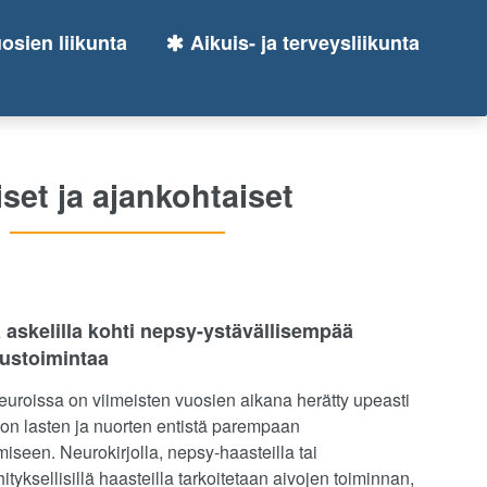
osien liikunta
Aikuis- ja terveysliikunta
set ja ajankohtaiset
ä askelilla kohti nepsy-ystävällisempää
tustoimintaa
euroissa on viimeisten vuosien aikana herätty upeasti
jon lasten ja nuorten entistä parempaan
iseen. Neurokirjolla, nepsy-haasteilla tai
tyksellisillä haasteilla tarkoitetaan aivojen toiminnan,