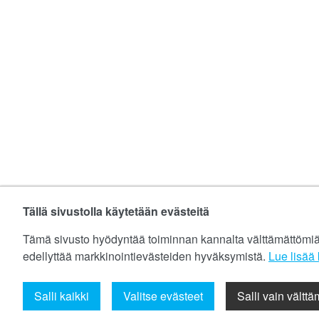
Tällä sivustolla käytetään evästeitä
Tämä sivusto hyödyntää toiminnan kannalta välttämättömiä ev
edellyttää markkinointievästeiden hyväksymistä.
Lue lisää k
Salli kaikki
Valitse evästeet
Salli vain vältt