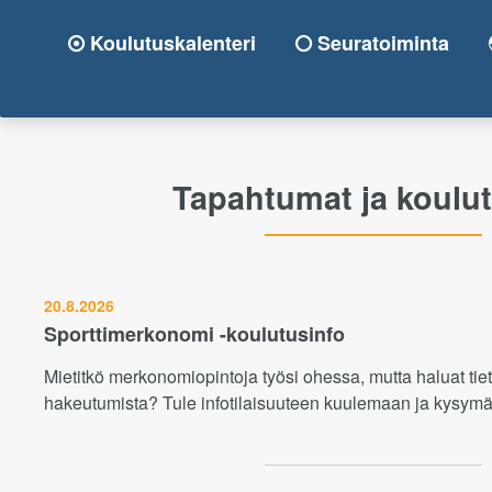
Koulutuskalenteri
Seuratoiminta
Tapahtumat ja koulu
20.8.2026
Sporttimerkonomi -koulutusinfo
Mietitkö merkonomiopintoja työsi ohessa, mutta haluat tie
hakeutumista? Tule infotilaisuuteen kuulemaan ja kysym