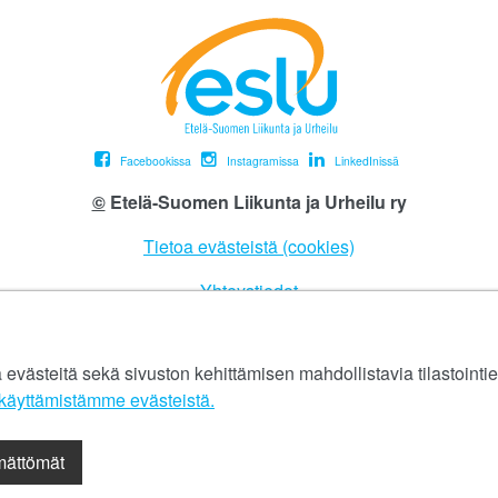
Facebookissa
Instagramissa
LinkedInissä
©
Etelä-Suomen Liikunta ja Urheilu ry
Tietoa evästeistä (cookies)
Yhteystiedot
Tietosuojaseloste
ästeitä sekä sivuston kehittämisen mahdollistavia tilastointiev
eslu@eslu.fi
äyttämistämme evästeistä.​​​​​​
ämättömät