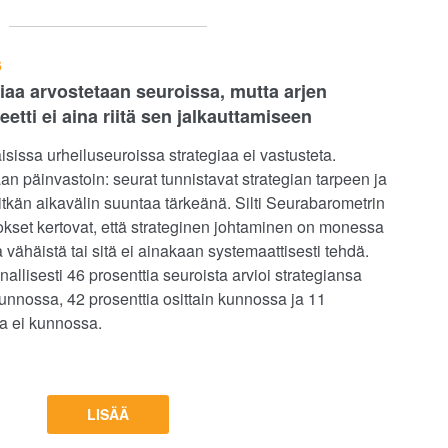
6
iaa arvostetaan seuroissa, mutta arjen
eetti ei aina riitä sen jalkauttamiseen
sissa urheiluseuroissa strategiaa ei vastusteta.
an päinvastoin: seurat tunnistavat strategian tarpeen ja
pitkän aikavälin suuntaa tärkeänä. Silti Seurabarometrin
okset kertovat, että strateginen johtaminen on monessa
 vähäistä tai sitä ei ainakaan systemaattisesti tehdä.
allisesti 46 prosenttia seuroista arvioi strategiansa
unnossa, 42 prosenttia osittain kunnossa ja 11
ia ei kunnossa.
LISÄÄ