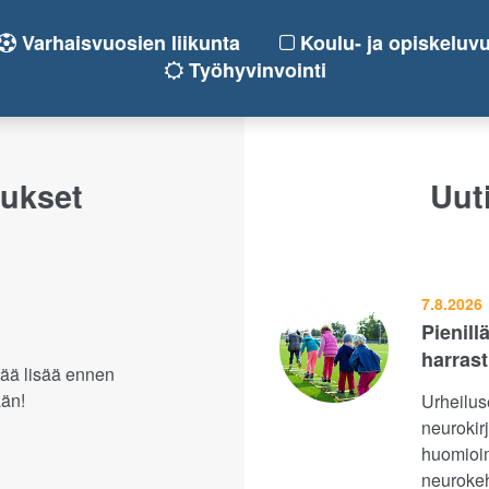
Varhaisvuosien liikunta
Koulu- ja opiskeluvu
Työhyvinvointi
tukset
Uuti
7.8.2026
Pienill
harras
tää lisää ennen
ään!
Urheilus
neurokir
huomioim
neurokehi