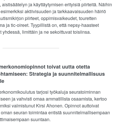
, aistisäätelyn ja käyttäytymisen erityisiä piirteitä. Näihin
 esimerkiksi aktiivisuuden ja tarkkaavaisuuden häiriö
tismikirjon piirteet, oppimisvaikeudet, touretten
 ja tic-oireet. Tyypillistä on, että nepsy-haasteet
t yhdessä, limittäin ja ne sekoittuvat toisiinsa.
merkonomiopinnot toivat uutta otetta
htamiseen: Strategia ja suunnitelmallisuus
le
erkonomikoulutus tarjosi työkaluja seuratoiminnan
iseen ja vahvisti omaa ammatillista osaamista, kertoo
iksi valmistunut Kirsi Ahonen. Opinnot auttoivat
oman seuran toimintaa entistä suunnitelmallisempaan
ttimaisempaan suuntaan.