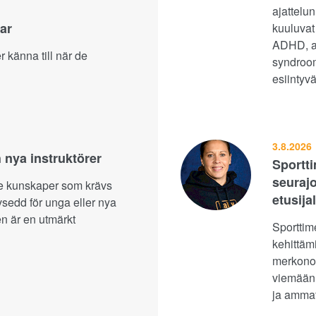
ajattelun
ar
kuuluvat
ADHD, au
r känna till när de
syndrooma
esiintyvä
3.8.2026
 nya instruktörer
Sportti
seurajo
de kunskaper som krävs
etusijal
avsedd för unga eller nya
en är en utmärkt
Sporttim
kehittäm
merkonom
viemään 
ja amma