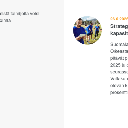
tä toimijoita voisi
26.6.202
toimia
Strateg
kapasit
Suomalai
Oikeasta
pitävät 
2025 tul
seurassa
Valtakunn
olevan k
prosentt