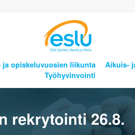
 ja opiskeluvuosien liikunta
Aikuis- j
Työhyvinvointi
 rekrytointi 26.8.