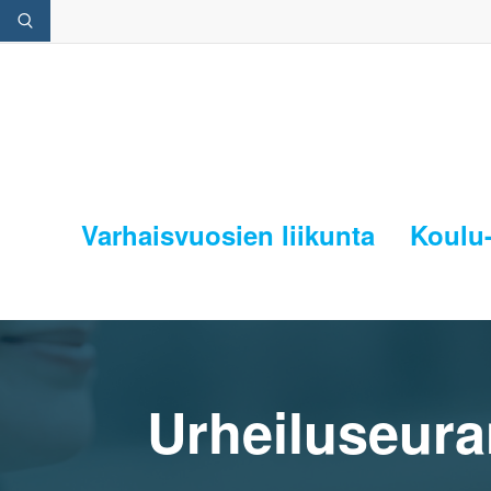
Varhaisvuosien liikunta
Koulu-
Urheiluseuran