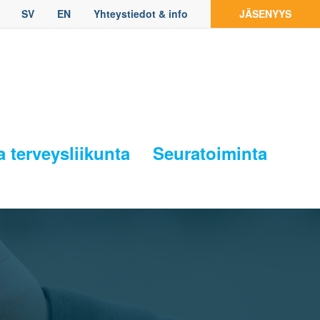
SV
EN
Yhteystiedot & info
JÄSENYYS
a terveysliikunta
Seuratoiminta