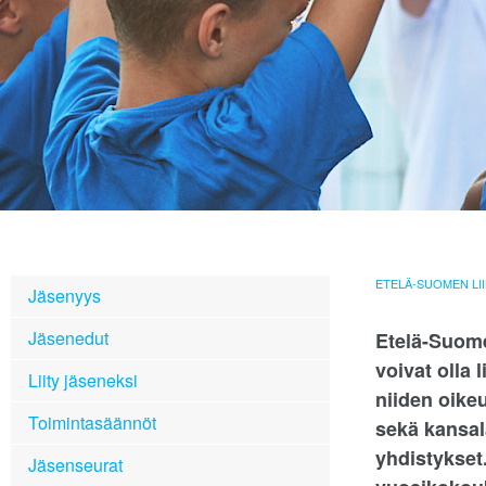
ETELÄ-SUOMEN LII
Jäsenyys
Jäsenedut
Etelä-Suome
voivat olla l
Liity jäseneksi
niiden oike
Toimintasäännöt
sekä kansala
yhdistykset
Jäsenseurat