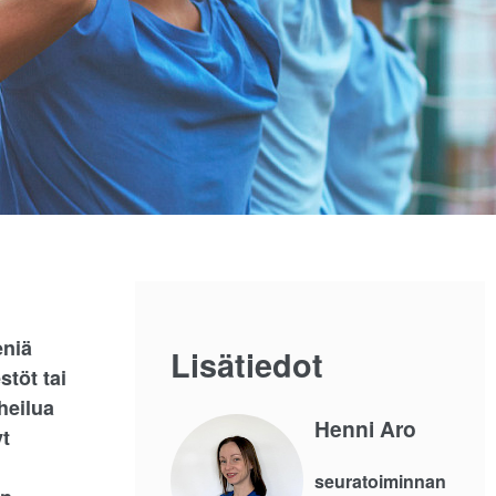
eniä
Lisätiedot
stöt tai
heilua
Henni Aro
yt
seuratoiminnan