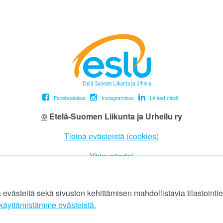
Facebookissa
Instagramissa
LinkedInissä
©
Etelä-Suomen Liikunta ja Urheilu ry
Tietoa evästeistä (cookies)
Yhteystiedot
Tietosuojaseloste
ästeitä sekä sivuston kehittämisen mahdollistavia tilastointiev
eslu@eslu.fi
äyttämistämme evästeistä.​​​​​​