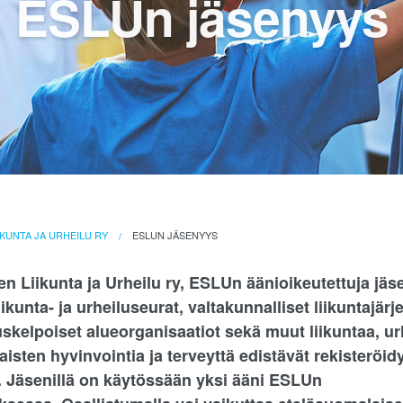
ESLUn jäsenyys
KUNTA JA URHEILU RY
ESLUN JÄSENYYS
n Liikunta ja Urheilu ry, ESLUn äänioikeutettuja jäs
iikunta- ja urheiluseurat, valtakunnalliset liikuntajärje
uskelpoiset alueorganisaatiot sekä muut liikuntaa, ur
isten hyvinvointia ja terveyttä edistävät rekisteröid
. Jäsenillä on käytössään yksi ääni ESLUn