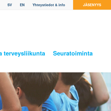
SV
EN
Yhteystiedot & info
JÄSENYYS
a terveysliikunta
Seuratoiminta