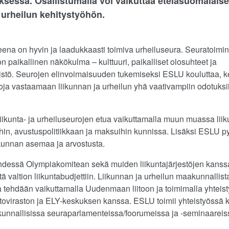
sessa. Osallistumalla voi vaikuttaa eteläsuomalais
a urheilun kehitystyöhön.
eena on hyvin ja laadukkaasti toimiva urheiluseura. Seuratoimi
n paikallinen näkökulma – kulttuuri, paikalliset olosuhteet ja
stö. Seurojen elinvoimaisuuden tukemiseksi ESLU kouluttaa, ke
oja vastaamaan liikunnan ja urheilun yhä vaativampiin odotuksii
iikunta- ja urheiluseurojen etua vaikuttamalla muun muassa lii
in, avustuspolitiikkaan ja maksuihin kunnissa. Lisäksi ESLU py
kunnan asemaa ja arvostusta.
dessä Olympiakomitean sekä muiden liikuntajärjestöjen kanss
tä valtion liikuntabudjettiin. Liikunnan ja urheilun maakunnallist
 tehdään vaikuttamalla Uudenmaan liitoon ja toimimalla yhteis
ntoviraston ja ELY-keskuksen kanssa. ESLU toimii yhteistyössä 
unnallisissa seuraparlamenteissa/foorumeissa ja -seminaareis