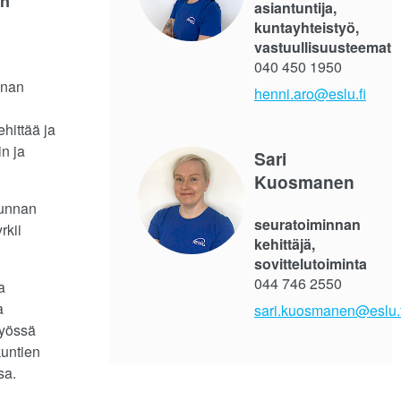
en
asiantuntija,
kuntayhteistyö,
vastuullisuusteemat
040 450 1950
nnan
henni.aro@eslu.fi
hittää ja
n ja
Sari
Kuosmanen
kunnan
seuratoiminnan
rkii
kehittäjä,
sovittelutoiminta
044 746 2550
a
a
sari.kuosmanen@eslu.f
työssä
kuntien
sa.