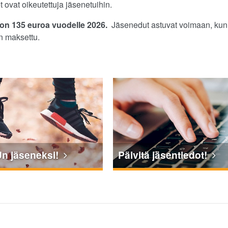
ovat oikeutettuja jäsenetuihin.
n 135 euroa vuodelle 2026
.
Jäsenedut astuvat voimaan, kun
 maksettu.
Un jäseneksi!
Päivitä jäsentiedot!