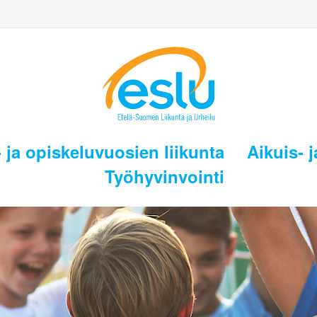
 ja opiskeluvuosien liikunta
Aikuis- j
Työhyvinvointi