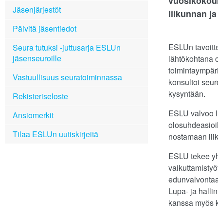
vuosikokouk
Jäsenjärjestöt
liikunnan j
Päivitä jäsentiedot
ESLUn tavoitt
Seura tutuksi -juttusarja ESLUn
jäsenseuroille
lähtökohtana o
toimintaympäri
Vastuullisuus seuratoiminnassa
konsultoi seur
kysyntään.
Rekisteriseloste
ESLU valvoo l
Ansiomerkit
olosuhdeasioih
Tilaa ESLUn uutiskirjeitä
nostamaan lii
ESLU tekee yh
vaikuttamistyö
edunvalvontaa
Lupa- ja halli
kanssa myös k