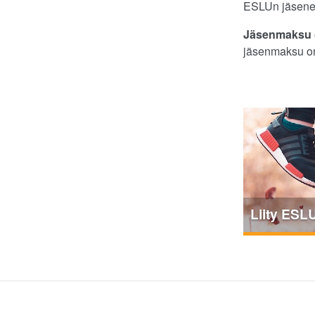
ESLUn jäsenet 
Jäsenmaksu o
jäsenmaksu on
Liity ESL