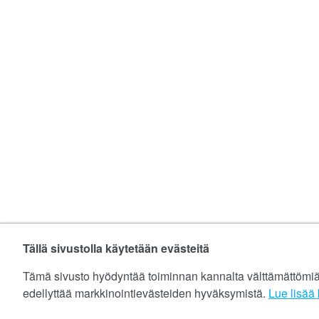
Tällä sivustolla käytetään evästeitä
Tämä sivusto hyödyntää toiminnan kannalta välttämättömiä ev
edellyttää markkinointievästeiden hyväksymistä.
Lue lisää k