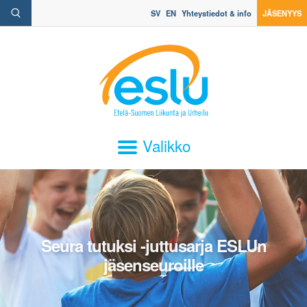
SV
EN
Yhteystiedot & info
JÄSENYYS
Valikko
Seura tutuksi -juttusarja ESLUn
jäsenseuroille