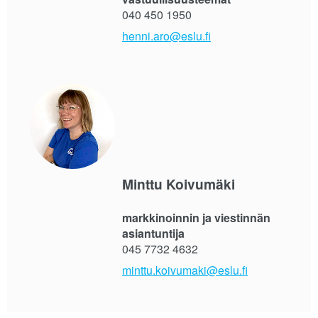
040 450 1950
henni.aro@eslu.fi
Minttu Koivumäki
markkinoinnin ja viestinnän
asiantuntija
045 7732 4632
minttu.koivumaki@eslu.fi