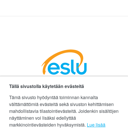
Tällä sivustolla käytetään evästeitä
Facebookissa
Instagramissa
LinkedInissä
©
Etelä-Suomen Liikunta ja Urheilu ry
Tämä sivusto hyödyntää toiminnan kannalta
välttämättömiä evästeitä sekä sivuston kehittämisen
Tietoa evästeistä (cookies)
mahdollistavia tilastointievästeitä. Joidenkin sisältöjen
näyttäminen voi lisäksi edellyttää
Yhteystiedot
markkinointievästeiden hyväksymistä.
Lue lisää