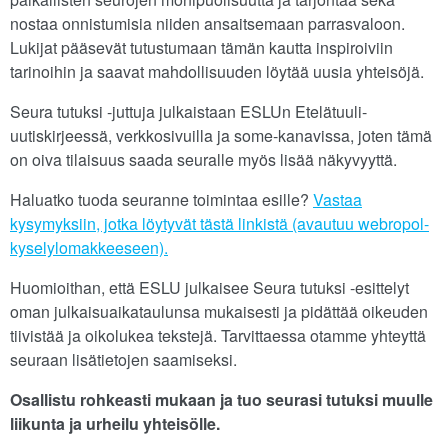
nostaa onnistumisia niiden ansaitsemaan parrasvaloon.
Lukijat pääsevät tutustumaan tämän kautta inspiroiviin
tarinoihin ja saavat mahdollisuuden löytää uusia yhteisöjä.
Seura tutuksi -juttuja julkaistaan ESLUn Etelätuuli-
uutiskirjeessä, verkkosivuilla ja some-kanavissa, joten tämä
on oiva tilaisuus saada seuralle myös lisää näkyvyyttä.
Haluatko tuoda seuranne toimintaa esille?
Vastaa
kysymyksiin, jotka löytyvät tästä linkistä (avautuu webropol-
kyselylomakkeeseen).
Huomioithan, että ESLU julkaisee Seura tutuksi -esittelyt
oman julkaisuaikataulunsa mukaisesti ja pidättää oikeuden
tiivistää ja oikolukea tekstejä. Tarvittaessa otamme yhteyttä
seuraan lisätietojen saamiseksi.
Osallistu rohkeasti mukaan ja tuo seurasi tutuksi muulle
liikunta ja urheilu yhteisölle.