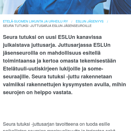
ETELÄ-SUOMEN LIIKUNTA JA URHEILU RY
ESLUN JÄSENYYS
SEURA TUTUKSI -JUTTUSARJA ESLUN JÄSENSEUROILLE
Seura tutuksi on uusi ESLUn kanavissa
julkaistava juttusarja. Juttusarjassa ESLUn
jäsenseuroilla on mahdollisuus esitellä
toimintaansa ja kertoa omasta tekemisestään
Etelätuuli-uutiskirjeen lukijoille ja some-
seuraajille. Seura tutuksi -juttu rakennetaan
valmiiksi rakennettujen kysymysten avulla, mihin
seurojen on helppo vastata.
Seura tutuksi -juttusarjan tavoitteena on tuoda esille
paikallisten seurojen monipuolisuutta ja tarjontaa sekä