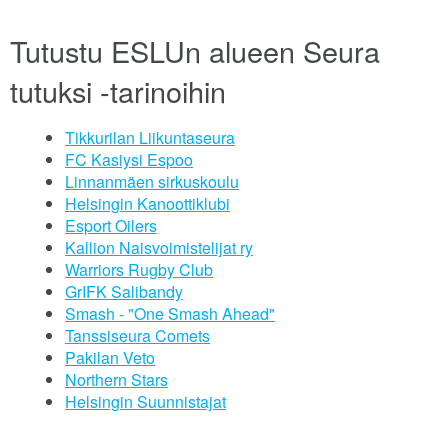
Tutustu ESLUn alueen Seura
tutuksi -tarinoihin
Tikkurilan Liikuntaseura
FC Kasiysi Espoo
Linnanmäen sirkuskoulu
Helsingin Kanoottiklubi
Esport Oilers
Kallion Naisvoimistelijat ry
Warriors Rugby Club
GrIFK Salibandy
Smash - "One Smash Ahead"
Tanssiseura Comets
Pakilan Veto
Northern Stars
Helsingin Suunnistajat