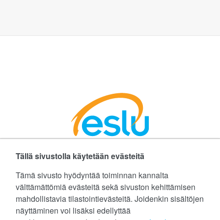
Tällä sivustolla käytetään evästeitä
Facebookissa
Instagramissa
LinkedInissä
©
Etelä-Suomen Liikunta ja Urheilu ry
Tämä sivusto hyödyntää toiminnan kannalta
välttämättömiä evästeitä sekä sivuston kehittämisen
Tietoa evästeistä (cookies)
mahdollistavia tilastointievästeitä. Joidenkin sisältöjen
näyttäminen voi lisäksi edellyttää
Yhteystiedot