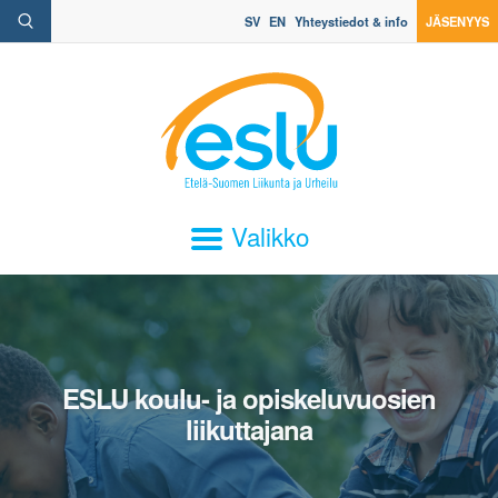
SV
EN
Yhteystiedot & info
JÄSENYYS
Valikko
ESLU koulu- ja opiskeluvuosien
liikuttajana