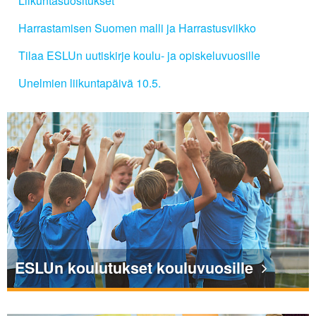
Liikuntasuositukset
Harrastamisen Suomen malli ja Harrastusviikko
Tilaa ESLUn uutiskirje koulu- ja opiskeluvuosille
Unelmien liikuntapäivä 10.5.
ESLUn koulutukset kouluvuosille