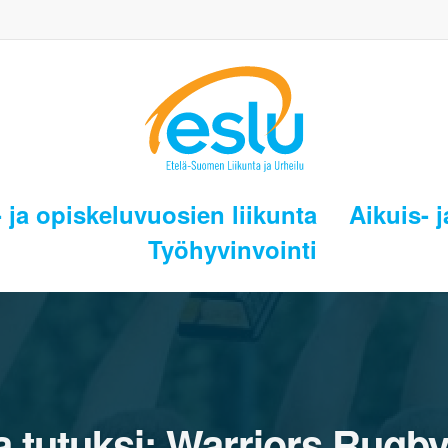
 ja opiskeluvuosien liikunta
Aikuis- j
Työhyvinvointi
 tutuksi: Warriors Rugb