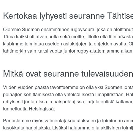
Kertokaa lyhyesti seuranne Tähtis
Olemme Suomen ensimmäinen rugbyseura, joka on aloittanut 
Tämä kaikki oli aivan uutta sekä meille, liitolle että tilintarkas
klubimme toimintaa useiden asiakirjojen ja ohjeiden avulla.
tähtimerkin vain kaksi vuotta juniorirugby-akatemiamme alkam
Mitkä ovat seuranne tulevaisuude
Viiden vuoden päästä tavoitteemme on olla yksi Suomen johta
pelaajien kehittämisestä että yhteisöllisestä ilmapiiristää
erityisesti junioreissa ja naispelaajissa, tarjota entistä kattava
tunnettuutta Helsingissä.
Panostamme myös valmentajakoulutukseen ja toiminnan ammatt
tasokkaita harjoituksia. Lisäksi haluamme olla aktiivinen toimi