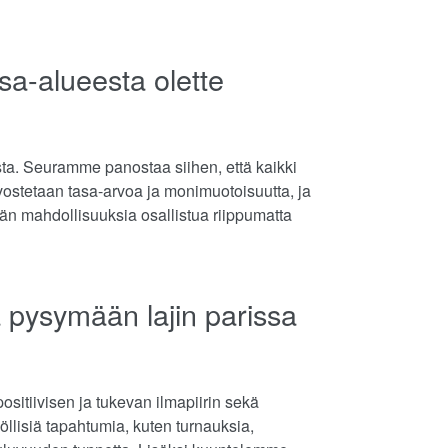
sa-alueesta olette
esta. Seuramme panostaa siihen, että kaikki
rvostetaan tasa-arvoa ja monimuotoisuutta, ja
än mahdollisuuksia osallistua riippumatta
ia pysymään lajin parissa
sitiivisen ja tukevan ilmapiirin sekä
öllisiä tapahtumia, kuten turnauksia,