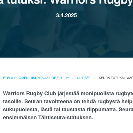
3.4.2025
ETELÄ-SUOMEN LIIKUNTA JA URHEILU RY
UUTISET
SEURA TUTUKSI: WA
Warriors Rugby Club järjestää monipuolista rugbytoi
tasoille. Seuran tavoitteena on tehdä rugbystä helpos
sukupuolesta, iästä tai taustasta riippumatta. Seu
ensimmäisen Tähtiseura-statuksen.