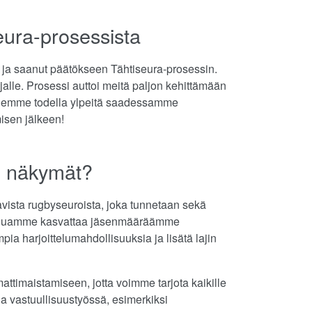
eura-prosessista
ja saanut päätökseen Tähtiseura-prosessin.
tajalle. Prosessi auttoi meitä paljon kehittämään
 Olemme todella ylpeitä saadessamme
isen jälkeen!
n näkymät?
vista rugbyseuroista, joka tunnetaan sekä
n. Haluamme kasvattaa jäsenmääräämme
mpia harjoittelumahdollisuuksia ja lisätä lajin
imaistamiseen, jotta voimme tarjota kaikille
ja vastuullisuustyössä, esimerkiksi