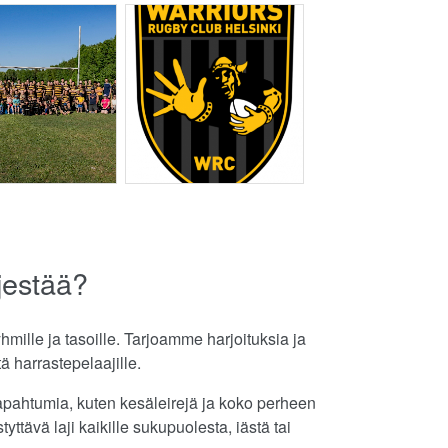
jestää?
mille ja tasoille. Tarjoamme harjoituksia ja
ttä harrastepelaajille.
 tapahtumia, kuten kesäleirejä ja koko perheen
tävä laji kaikille sukupuolesta, iästä tai