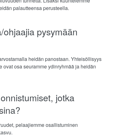
kuuluvuuden tunnetta. Lisäksi kuuntelemme
eidän palautteensa perusteella.
jia/ohjaajia pysymään
arvostamalla heidän panostaan. Yhteisöllisyys
e ovat osa seuramme ydinryhmää ja heidän
onnistumiset, jotka
sina?
ruudet, pelaajiemme osallistuminen
kasvu.