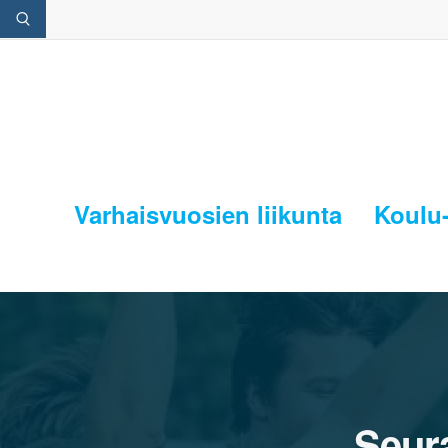
Varhaisvuosien liikunta
Koulu-
Seura