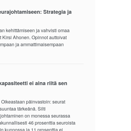
eurajohtamiseen: Strategia ja
an kehittämiseen ja vahvisti omaa
 Kirsi Ahonen. Opinnot auttoivat
isempaan ja ammattimaisempaan
pasiteetti ei aina riitä sen
. Oikeastaan päinvastoin: seurat
 suuntaa tärkeänä. Silti
en johtaminen on monessa seurassa
akunnallisesti 46 prosenttia seuroista
in kunnossa ja 11 prosenttia ei