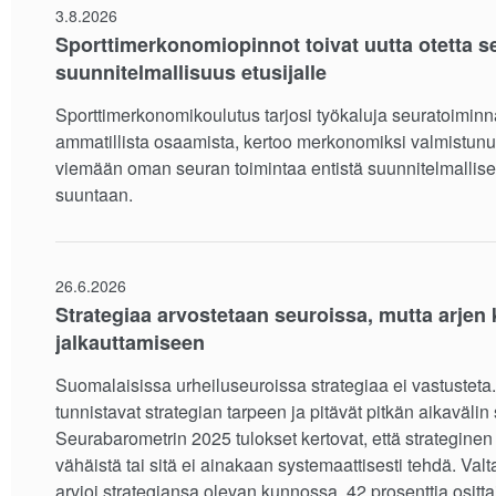
3.8.2026
Sporttimerkonomiopinnot toivat uutta otetta s
suunnitelmallisuus etusijalle
Sporttimerkonomikoulutus tarjosi työkaluja seuratoiminn
ammatillista osaamista, kertoo merkonomiksi valmistunut
viemään oman seuran toimintaa entistä suunnitelmall
suuntaan.
26.6.2026
Strategiaa arvostetaan seuroissa, mutta arjen ka
jalkauttamiseen
Suomalaisissa urheiluseuroissa strategiaa ei vastusteta
tunnistavat strategian tarpeen ja pitävät pitkän aikavälin
Seurabarometrin 2025 tulokset kertovat, että strategin
vähäistä tai sitä ei ainakaan systemaattisesti tehdä. Valt
arvioi strategiansa olevan kunnossa, 42 prosenttia ositta