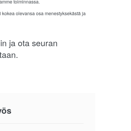
uramme toiminnassa.
i kokea olevansa osa menestyksekästä ja
in ja ota seuran
taan.
yös