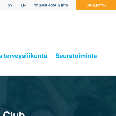
SV
EN
Yhteystiedot & info
JÄSENYYS
a terveysliikunta
Seuratoiminta
y Club