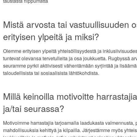
taustasta riippumatta
Mistä arvosta tai vastuullisuuden o
erityisen ylpeitä ja miksi?
Olemme erityisen ylpeitä yhteisöllisyydestä ja inklusiivisuud
tuntevat olevansa tervetulleita ja osa joukkuetta. Rugbyssä a
seuramme pyrkii aktiivisesti vähentämään syrjintää ja lisäämä
taloudellisista tai sosiaalisista lähtökohdista.
Millä keinoilla motivoitte harrastaj
ja/tai seurassa?
Motivoimme harrastajia tarjoamalla laadukasta valmennusta, po
mahdollisuuksia kehittyä ja kilpailla. Järjestämme myös yhteis