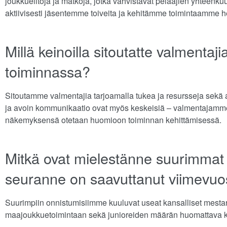
joukkueiltoja ja matkoja, jotka vahvistavat pelaajien yhteen
aktiivisesti jäsentemme toiveita ja kehitämme toimintaamme h
Millä keinoilla sitoutatte valmenta
toiminnassa?
Sitoutamme valmentajia tarjoamalla tukea ja resursseja sekä 
ja avoin kommunikaatio ovat myös keskeisiä – valmentajamm
näkemyksensä otetaan huomioon toiminnan kehittämisessä.
Mitkä ovat mielestänne suurimmat 
seuranne on saavuttanut viimevuo
Suurimpiin onnistumisiimme kuuluvat useat kansalliset mesta
maajoukkuetoimintaan sekä junioreiden määrän huomattava 