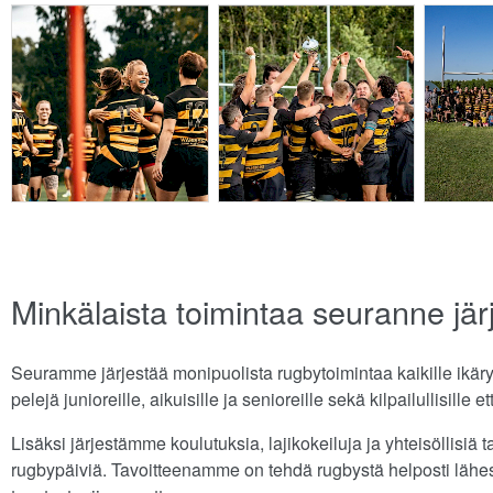
Minkälaista toimintaa seuranne jär
Seuramme järjestää monipuolista rugbytoimintaa kaikille ikäryh
pelejä junioreille, aikuisille ja senioreille sekä kilpailullisille e
Lisäksi järjestämme koulutuksia, lajikokeiluja ja yhteisöllisiä
rugbypäiviä. Tavoitteenamme on tehdä rugbystä helposti lähestyt