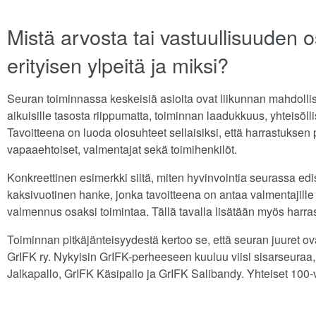
Mistä arvosta tai vastuullisuuden o
erityisen ylpeitä ja miksi?
Seuran toiminnassa keskeisiä asioita ovat liikunnan mahdollisu
aikuisille tasosta riippumatta, toiminnan laadukkuus, yhteisöll
Tavoitteena on luoda olosuhteet sellaisiksi, että harrastuksen 
vapaaehtoiset, valmentajat sekä toimihenkilöt.
Konkreettinen esimerkki siitä, miten hyvinvointia seurassa edi
kaksivuotinen hanke, jonka tavoitteena on antaa valmentajill
valmennus osaksi toimintaa. Tällä tavalla lisätään myös harras
Toiminnan pitkäjänteisyydestä kertoo se, että seuran juuret ova
GrIFK ry. Nykyisin GrIFK-perheeseen kuuluu viisi sisarseuraa
Jalkapallo, GrIFK Käsipallo ja GrIFK Salibandy. Yhteiset 100-v