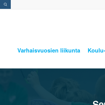
Varhaisvuosien liikunta
Koulu-
Se