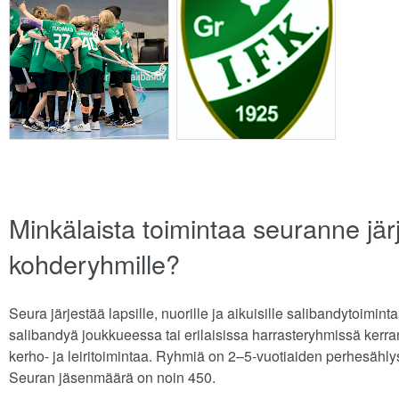
Minkälaista toimintaa seuranne järj
kohderyhmille?
Seura järjestää lapsille, nuorille ja aikuisille salibandytoimin
salibandyä joukkueessa tai erilaisissa harrasteryhmissä kerra
kerho- ja leiritoimintaa. Ryhmiä on 2–5-vuotiaiden perhesählys
Seuran jäsenmäärä on noin 450.