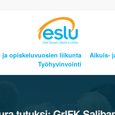
 ja opiskeluvuosien liikunta
Aikuis- j
Työhyvinvointi
ura tutuksi: GrIFK Saliba