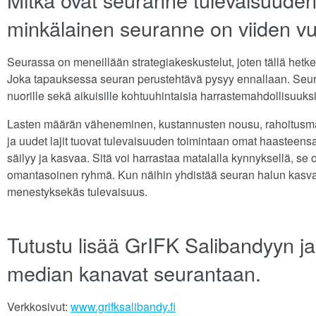
minkälainen seuranne on viiden v
Seurassa on meneillään strategiakeskustelut, joten tällä hetkel
Joka tapauksessa seuran perustehtävä pysyy ennallaan. Seuran
nuorille sekä aikuisille kohtuuhintaisia harrastemahdollisuuks
Lasten määrän väheneminen, kustannusten nousu, rahoitusm
ja uudet lajit tuovat tulevaisuuden toimintaan omat haasteen
säilyy ja kasvaa. Sitä voi harrastaa matalalla kynnyksellä, se on
omantasoinen ryhmä. Kun näihin yhdistää seuran halun kasva
menestyksekäs tulevaisuus.
Tutustu lisää GrIFK Salibandyyn ja
median kanavat seurantaan.
Verkkosivut:
www.grifksalibandy.fi