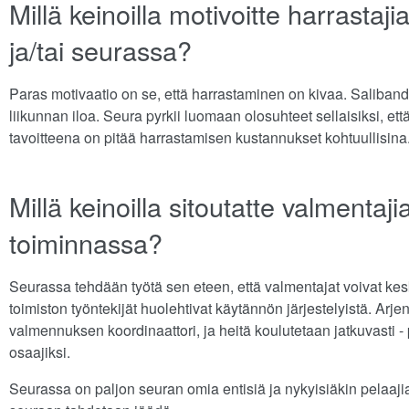
Millä keinoilla motivoitte harrastaj
ja/tai seurassa?
Paras motivaatio on se, että harrastaminen on kivaa. Saliban
liikunnan iloa. Seura pyrkii luomaan olosuhteet sellaisiksi, et
tavoitteena on pitää harrastamisen kustannukset kohtuullisina
Millä keinoilla sitoutatte valmenta
toiminnassa?
Seurassa tehdään työtä sen eteen, että valmentajat voivat ke
toimiston työntekijät huolehtivat käytännön järjestelyistä. Arj
valmennuksen koordinaattori, ja heitä koulutetaan jatkuvasti
osaajiksi.
Seurassa on paljon seuran omia entisiä ja nykyisiäkin pelaajia