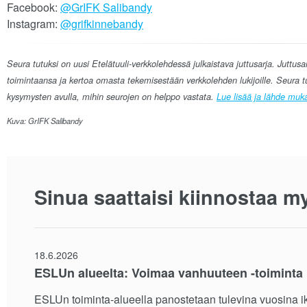
Facebook:
@GrIFK Salibandy
Instagram:
@grifkinnebandy
Seura tutuksi on uusi Etelätuuli-verkkolehdessä julkaistava juttusarja. Juttus
toimintaansa ja kertoa omasta tekemisestään verkkolehden lukijoille. Seura tu
kysymysten avulla, mihin seurojen on helppo vastata.
Lue lisää ja lähde muk
Kuva: GrIFK Salibandy
Sinua saattaisi kiinnostaa m
18.6.2026
ESLUn alueelta: Voimaa vanhuuteen -toiminta 
ESLUn toiminta-alueella panostetaan tulevina vuosina ik