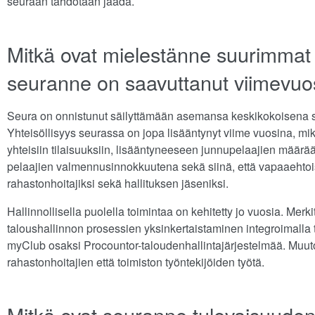
seuraan tahdotaan jäädä.
Mitkä ovat mielestänne suurimmat 
seuranne on saavuttanut viimevuo
Seura on onnistunut säilyttämään asemansa keskikokoisena 
Yhteisöllisyys seurassa on jopa lisääntynyt viime vuosina, m
yhteisiin tilaisuuksiin, lisääntyneeseen junnupelaajien mää
pelaajien valmennusinnokkuutena sekä siinä, että vapaaehtois
rahastonhoitajiksi sekä hallituksen jäseniksi.
Hallinnollisella puolella toimintaa on kehitetty jo vuosia. Merk
taloushallinnon prosessien yksinkertaistaminen integroimalla 
myClub osaksi Procountor-taloudenhallintajärjestelmää. Muuto
rahastonhoitajien että toimiston työntekijöiden työtä.
Mitkä ovat seuranne tulevaisuude