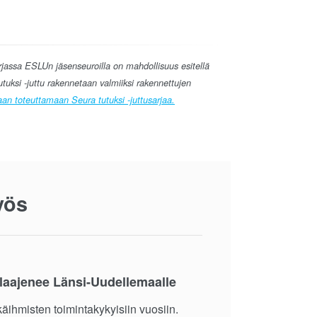
arjassa ESLUn jäsenseuroilla on mahdollisuus esitellä
tuksi -juttu rakennetaan valmiiksi rakennettujen
aan toteuttamaan Seura tutuksi -juttusarjaa.
yös
laajenee Länsi-Uudellemaalle
äihmisten toimintakykyisiin vuosiin.