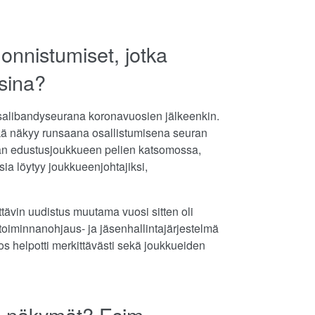
onnistumiset, jotka
sina?
salibandyseurana koronavuosien jälkeenkin.
ikä näkyy runsaana osallistumisena seuran
rään edustusjoukkueen pelien katsomossa,
ia löytyy joukkueenjohtajiksi,
ittävin uudistus muutama vuosi sitten oli
toiminnanohjaus- ja jäsenhallintajärjestelmä
s helpotti merkittävästi sekä joukkueiden
n näkymät? Esim.