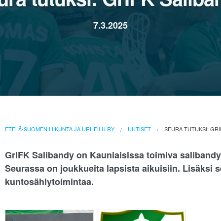
7.3.2025
ETELÄ-SUOMEN LIIKUNTA JA URHEILU RY
UUTISET
SEURA TUTUKSI: GRI
GrIFK Salibandy on Kauniaisissa toimiva salibandy
Seurassa on joukkueita lapsista aikuisiin. Lisäksi se
kuntosählytoimintaa.