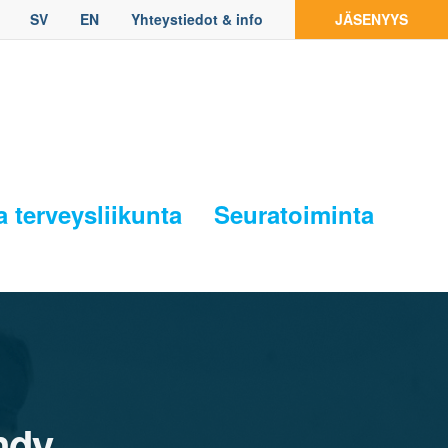
SV
EN
Yhteystiedot & info
JÄSENYYS
a terveysliikunta
Seuratoiminta
ndy