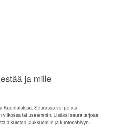
estää ja mille
taa Kauniaisissa. Seurassa voi pelata
n viikossa tai useammin. Lisäksi seura tarjoaa
tä aikuisten joukkueisiin ja kuntosählyyn.