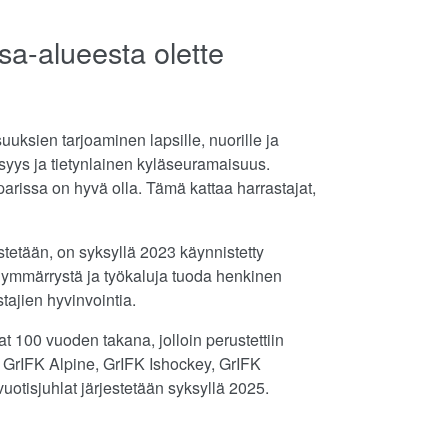
sa-alueesta olette
uksien tarjoaminen lapsille, nuorille ja
isyys ja tietynlainen kyläseuramaisuus.
parissa on hyvä olla. Tämä kattaa harrastajat,
stetään, on syksyllä 2023 käynnistetty
e ymmärrystä ja työkaluja tuoda henkinen
tajien hyvinvointia.
t 100 vuoden takana, jolloin perustettiin
, GrIFK Alpine, GrIFK Ishockey, GrIFK
uotisjuhlat järjestetään syksyllä 2025.