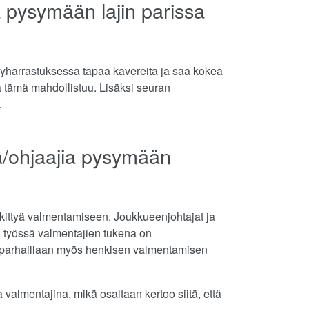
ia pysymään lajin parissa
dyharrastuksessa tapaa kavereita ja saa kokea
tä tämä mahdollistuu. Lisäksi seuran
.
jia/ohjaajia pysymään
skittyä valmentamiseen. Joukkueenjohtajat ja
en työssä valmentajien tukena on
 - parhaillaan myös henkisen valmentamisen
 valmentajina, mikä osaltaan kertoo siitä, että