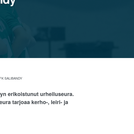
FK SALIBANDY
yn erikoistunut urheiluseura.
ura tarjoaa kerho-, leiri- ja