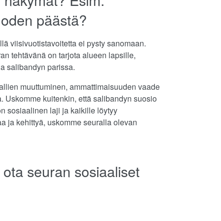
uoden päästä?
lä viisivuotistavoitetta ei pysty sanomaan.
 tehtävänä on tarjota alueen lapsille,
ia salibandyn parissa.
allien muuttuminen, ammattimaisuuden vaade
sa. Uskomme kuitenkin, että salibandyn suosio
 sosiaalinen laji ja kaikille löytyy
a ja kehittyä, uskomme seuralla olevan
 ota seuran sosiaaliset