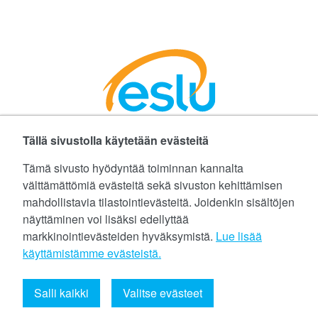
Tällä sivustolla käytetään evästeitä
Facebookissa
Instagramissa
LinkedInissä
©
Etelä-Suomen Liikunta ja Urheilu ry
Tämä sivusto hyödyntää toiminnan kannalta
välttämättömiä evästeitä sekä sivuston kehittämisen
Tietoa evästeistä (cookies)
mahdollistavia tilastointievästeitä. Joidenkin sisältöjen
näyttäminen voi lisäksi edellyttää
Yhteystiedot
markkinointievästeiden hyväksymistä.
Lue lisää
Tietosuojaseloste
käyttämistämme evästeistä.​​​​​​
eslu@eslu.fi
Salli kaikki
Valitse evästeet