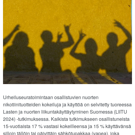
Urheiluseuratoimintaan osallistuvien nuorten
nikotiinituotteiden kokeiluja ja käyttöä on selvitetty tuoreessa
Lasten ja nuorten liikuntakäyttäytyminen Suomessa (LIITU
2024) -tutkimuksessa. Kaikista tutkimukseen osallistuneista
15-vuotiaista 17 % vastasi kokeilleensa ja 15 % käyttävänsä
silloin tällöin tai päivittäin sähkötupakkaa (vapea), joka