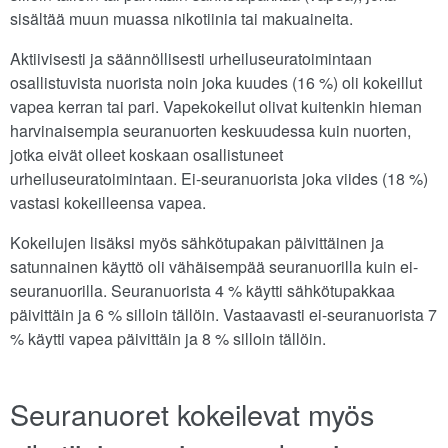
sisältää muun muassa nikotiinia tai makuaineita.
Aktiivisesti ja säännöllisesti urheiluseuratoimintaan
osallistuvista nuorista noin joka kuudes (16 %) oli kokeillut
vapea kerran tai pari. Vapekokeilut olivat kuitenkin hieman
harvinaisempia seuranuorten keskuudessa kuin nuorten,
jotka eivät olleet koskaan osallistuneet
urheiluseuratoimintaan. Ei-seuranuorista joka viides (18 %)
vastasi kokeilleensa vapea.
Kokeilujen lisäksi myös sähkötupakan päivittäinen ja
satunnainen käyttö oli vähäisempää seuranuorilla kuin ei-
seuranuorilla. Seuranuorista 4 % käytti sähkötupakkaa
päivittäin ja 6 % silloin tällöin. Vastaavasti ei-seuranuorista 7
% käytti vapea päivittäin ja 8 % silloin tällöin.
Seuranuoret kokeilevat myös