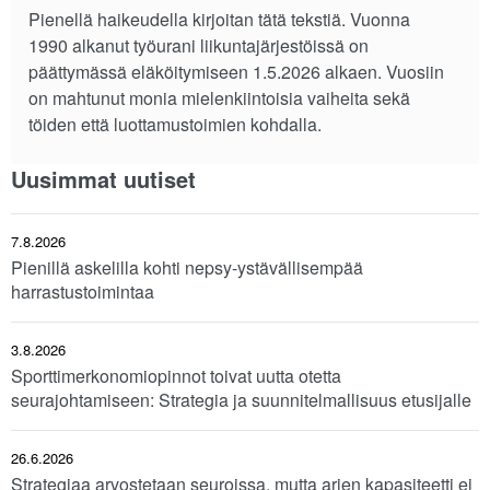
Pienellä haikeudella kirjoitan tätä tekstiä. Vuonna
1990 alkanut työurani liikuntajärjestöissä on
päättymässä eläköitymiseen 1.5.2026 alkaen. Vuosiin
on mahtunut monia mielenkiintoisia vaiheita sekä
töiden että luottamustoimien kohdalla.
Uusimmat uutiset
7.8.2026
Pienillä askelilla kohti nepsy-ystävällisempää
harrastustoimintaa
3.8.2026
Sporttimerkonomiopinnot toivat uutta otetta
seurajohtamiseen: Strategia ja suunnitelmallisuus etusijalle
26.6.2026
Strategiaa arvostetaan seuroissa, mutta arjen kapasiteetti ei