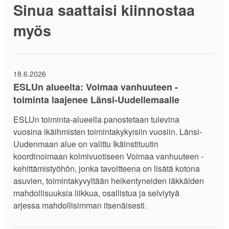
Sinua saattaisi kiinnostaa
myös
18.6.2026
ESLUn alueelta: Voimaa vanhuuteen -
toiminta laajenee Länsi-Uudellemaalle
ESLUn toiminta-alueella panostetaan tulevina
vuosina ikäihmisten toimintakykyisiin vuosiin. Länsi-
Uudenmaan alue on valittu Ikäinstituutin
koordinoimaan kolmivuotiseen Voimaa vanhuuteen -
kehittämistyöhön, jonka tavoitteena on lisätä kotona
asuvien, toimintakyvyltään heikentyneiden iäkkäiden
mahdollisuuksia liikkua, osallistua ja selviytyä
arjessa mahdollisimman itsenäisesti.