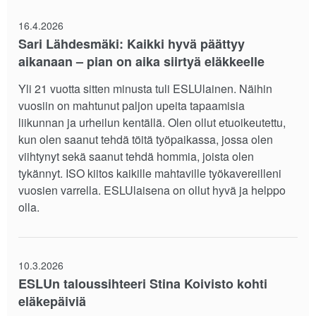
16.4.2026
Sari Lähdesmäki: Kaikki hyvä päättyy
aikanaan – pian on aika siirtyä eläkkeelle
Yli 21 vuotta sitten minusta tuli ESLUlainen. Näihin
vuosiin on mahtunut paljon upeita tapaamisia
liikunnan ja urheilun kentällä. Olen ollut etuoikeutettu,
kun olen saanut tehdä töitä työpaikassa, jossa olen
viihtynyt sekä saanut tehdä hommia, joista olen
tykännyt. ISO kiitos kaikille mahtaville työkavereilleni
vuosien varrella. ESLUlaisena on ollut hyvä ja helppo
olla.
10.3.2026
ESLUn taloussihteeri Stina Koivisto kohti
eläkepäiviä