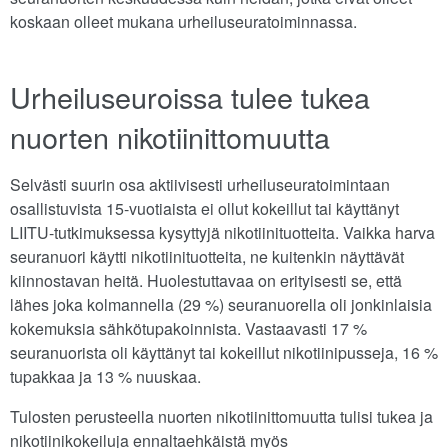
koskaan olleet mukana urheiluseuratoiminnassa.
Urheiluseuroissa tulee tukea
nuorten nikotiinittomuutta
Selvästi suurin osa aktiivisesti urheiluseuratoimintaan
osallistuvista 15-vuotiaista ei ollut kokeillut tai käyttänyt
LIITU-tutkimuksessa kysyttyjä nikotiinituotteita. Vaikka harva
seuranuori käytti nikotiinituotteita, ne kuitenkin näyttävät
kiinnostavan heitä. Huolestuttavaa on erityisesti se, että
lähes joka kolmannella (29 %) seuranuorella oli jonkinlaisia
kokemuksia sähkötupakoinnista. Vastaavasti 17 %
seuranuorista oli käyttänyt tai kokeillut nikotiinipusseja, 16 %
tupakkaa ja 13 % nuuskaa.
Tulosten perusteella nuorten nikotiinittomuutta tulisi tukea ja
nikotiinikokeiluja ennaltaehkäistä myös