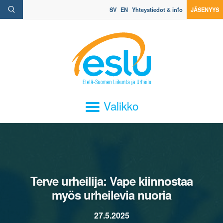
SV
EN
Yhteystiedot & info
JÄSENYYS
Valikko
Terve urheilija: Vape kiinnostaa
myös urheilevia nuoria
27.5.2025