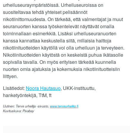
urheiluseuraympäristöissä. Urheiluseuroissa on
suositeltavaa tehdä yhteiset pelisäännöt
nikotiinittomuudesta. On tärkeää, että valmentajat ja muut
seuranuorten kanssa työskentelevät näyttävät omalla
toiminnallaan esimerkkiä. Lisäksi urheiluseuranuorten
kanssa kannattaa keskustella siitä, millaisia haittoja
nikotiinituotteiden käytöllä voi olla urheiluun ja terveyteen.
Nikotiinituotteiden käytöstä on keskeistä puhua ikätasolle
sopivalla tavalla. On myös erityisen tärkeää kuunnella
nuorten omia ajatuksia ja kokemuksia nikotiinituotteisiin
liittyen.
Lisätiedot:
Noora Hautasuo
, UKK-instituuttu,
hanketyöntekijä, TtM, ft
Uutinen: Terve urheilija -sivusto,
www.terveurheilija.fi
Kuvituskuva: Pixabay