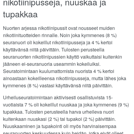
nikotiinipusseja, nuuskaa ja
tupakkaa
Nuorten arjessa nikotiinipussit ovat nousseet muiden
nikotiinituotteiden rinnalle. Noin joka kymmenes (8 %)
seuranuori oli kokeillut nikotiinipusseja ja 4 % kertoi
käyttävänsä niitä päivittäin. Tulosten perusteella
seuranuorten nikotiinipussien käyttö vaikuttaisi kuitenkin
jääneen ei-seuranuoria useammin kokeiluiksi.
Seuratoimintaan kuulumattomista nuorista 4 % kertoi
ainoastaan kokeilleensa nikotiinipusseja, mutta lähes joka
kymmenes (8 %) vastasi käyttävänsä niitä päivittäin.
Urheiluseuratoimintaan aktiivisesti osallistuvista 15-
vuotiaista 7 % oli kokeillut nuuskaa ja joka kymmenes (9 %)
tupakkaa. Tulosten perusteella harva urheileva nuori
kuitenkaan nuuskasi (2 %) tai tupakoi (2 %) päivittäin.
Nuuskaaminen ja tupakointi oli myös harvinaisempaa
seuranuorten keskuudessa kuin heidän, jotka eivät olleet