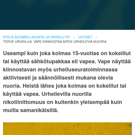
ETELÄ-SUOMEN LIIKUNTA JA URHEILU RY
UUTISET
TERVE URHEILIJA: VAPE KIINNOSTAA MYÖS URHEILEVIA NUORIA
Useampi kuin joka kolmas 15-vuotias on kokeillut
tai käyttää sähkötupakkaa eli vapea. Vape näyttää
kiinnostavan myös urheiluseuratoiminnassa
aktiivisesti ja säännöllisesti mukana olevia
nuoria. Heistä lähes joka kolmas on kokeillut tai
käyttää vapea. Urheilevilla nuorilla
nikotiinittomuus on kuitenkin yleisempää kuin
muilla samanikäisillä.