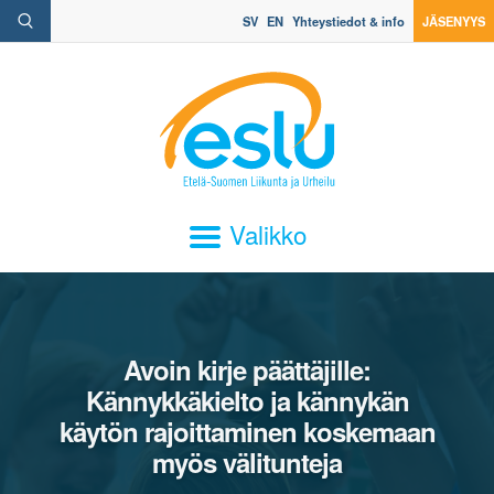
SV
EN
Yhteystiedot & info
JÄSENYYS
Valikko
Avoin kirje päättäjille:
Kännykkäkielto ja kännykän
käytön rajoittaminen koskemaan
myös välitunteja