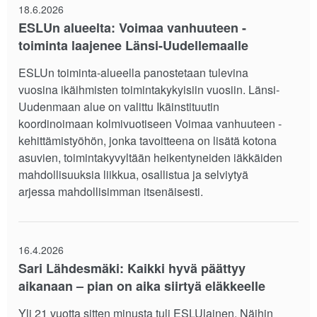
18.6.2026
ESLUn alueelta: Voimaa vanhuuteen -
toiminta laajenee Länsi-Uudellemaalle
ESLUn toiminta-alueella panostetaan tulevina
vuosina ikäihmisten toimintakykyisiin vuosiin. Länsi-
Uudenmaan alue on valittu Ikäinstituutin
koordinoimaan kolmivuotiseen Voimaa vanhuuteen -
kehittämistyöhön, jonka tavoitteena on lisätä kotona
asuvien, toimintakyvyltään heikentyneiden iäkkäiden
mahdollisuuksia liikkua, osallistua ja selviytyä
arjessa mahdollisimman itsenäisesti.
16.4.2026
Sari Lähdesmäki: Kaikki hyvä päättyy
aikanaan – pian on aika siirtyä eläkkeelle
Yli 21 vuotta sitten minusta tuli ESLUlainen. Näihin