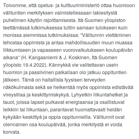
Toivomme, että opetus- ja kulttuuriministeriö ottaa huomioon
välituntien merkityksen valmistellessaan lakiesitystä
puhelimen käytön rajoittamisesta. Itä-Suomen yliopiston
teettämässä tutkimuksessa tultiin samaan tulokseen kuin
monissa aiemmissa tutkimuksissa: ”Välitunnin viettäminen
tehostaa oppimista ja antaa mahdollisuuden muun muassa
liikkumiseen ja vapaaseen vuorovaikutukseen koulupäivän
aikana” (H. Kangasniemi & J. Koskinen, Itä-Suomen
yliopisto 19.4.2022). Kännykkä vie valitettavan usein
huomion ja passiivinen paikallaan olo jatkuu oppituntien
jälkeen. Tämä on haitallista fyysisen terveyden
näkökulmasta sekä se heikentää myös oppimista edistävää
vireystilaa ja keskittymiskykyä. Lyhyetkin liikuntahetket ja
tauot, joissa lapset purkavat energiaansa ja osallistuvat
leikkiin tai liikuntaan, parantavat huomattavasti heidän
kykyään keskittyä ja oppia oppitunneilla. Välitunnit ovat
olennainen osa koulupäivää, jonka merkitystä ei voida
korvata.