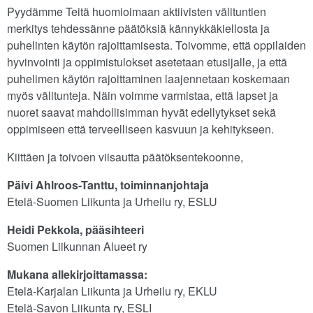
Pyydämme Teitä huomioimaan aktiivisten välituntien
merkitys tehdessänne päätöksiä kännykkäkiellosta ja
puhelinten käytön rajoittamisesta. Toivomme, että oppilaiden
hyvinvointi ja oppimistulokset asetetaan etusijalle, ja että
puhelimen käytön rajoittaminen laajennetaan koskemaan
myös välitunteja. Näin voimme varmistaa, että lapset ja
nuoret saavat mahdollisimman hyvät edellytykset sekä
oppimiseen että terveelliseen kasvuun ja kehitykseen.
Kiittäen ja toivoen viisautta päätöksentekoonne,
Päivi Ahlroos-Tanttu, toiminnanjohtaja
Etelä-Suomen Liikunta ja Urheilu ry, ESLU
Heidi Pekkola, pääsihteeri
Suomen Liikunnan Alueet ry
Mukana allekirjoittamassa:
Etelä-Karjalan Liikunta ja Urheilu ry, EKLU
Etelä-Savon Liikunta ry, ESLI