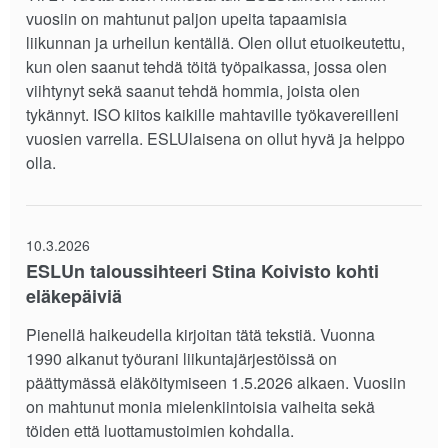
vuosiin on mahtunut paljon upeita tapaamisia
liikunnan ja urheilun kentällä. Olen ollut etuoikeutettu,
kun olen saanut tehdä töitä työpaikassa, jossa olen
viihtynyt sekä saanut tehdä hommia, joista olen
tykännyt. ISO kiitos kaikille mahtaville työkavereilleni
vuosien varrella. ESLUlaisena on ollut hyvä ja helppo
olla.
10.3.2026
ESLUn taloussihteeri Stina Koivisto kohti
eläkepäiviä
Pienellä haikeudella kirjoitan tätä tekstiä. Vuonna
1990 alkanut työurani liikuntajärjestöissä on
päättymässä eläköitymiseen 1.5.2026 alkaen. Vuosiin
on mahtunut monia mielenkiintoisia vaiheita sekä
töiden että luottamustoimien kohdalla.