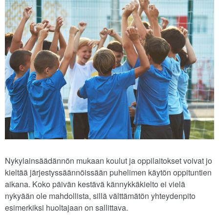
Nykylainsäädännön mukaan koulut ja oppilaitokset voivat jo
kieltää järjestyssäännöissään puhelimen käytön oppituntien
aikana. Koko päivän kestävä kännykkäkielto ei vielä
nykyään ole mahdollista, sillä välttämätön yhteydenpito
esimerkiksi huoltajaan on sallittava.