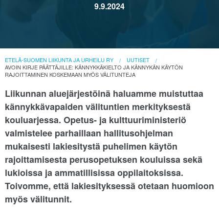
9.9.2024
ETELÄ-SUOMEN LIIKUNTA JA URHEILU RY
UUTISET
AVOIN KIRJE PÄÄTTÄJILLE: KÄNNYKKÄKIELTO JA KÄNNYKÄN KÄYTÖN
RAJOITTAMINEN KOSKEMAAN MYÖS VÄLITUNTEJA
Liikunnan aluejärjestöinä haluamme muistuttaa
kännykkävapaiden välituntien merkityksestä
kouluarjessa. Opetus- ja kulttuuriministeriö
valmistelee parhaillaan hallitusohjelman
mukaisesti lakiesitystä puhelimen käytön
rajoittamisesta perusopetuksen kouluissa sekä
lukioissa ja ammatillisissa oppilaitoksissa.
Toivomme, että lakiesityksessä otetaan huomioon
myös välitunnit.