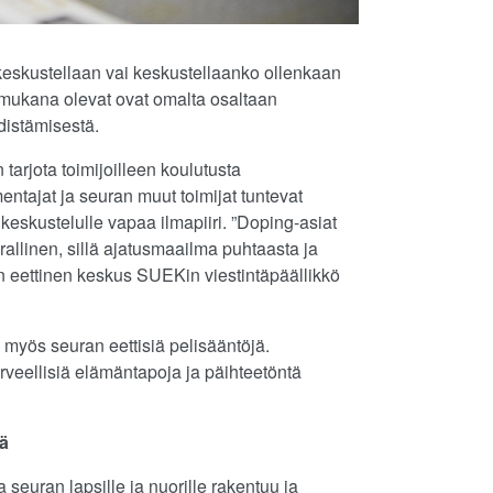
a keskustellaan vai keskustellaanko ollenkaan
a mukana olevat ovat omalta osaltaan
distämisestä.
tarjota toimijoilleen koulutusta
ntajat ja seuran muut toimijat tuntevat
 keskustelulle vapaa ilmapiiri. ”Doping-asiat
arallinen, sillä ajatusmaailma puhtaasta ja
n eettinen keskus SUEKin viestintäpäällikkö
 myös seuran eettisiä pelisääntöjä.
rveellisiä elämäntapoja ja päihteetöntä
sä
a seuran lapsille ja nuorille rakentuu ja