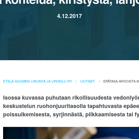
4.12.2017
ETELÄ-SUOMEN LIIKUNTA JA URHEILU RY
UUTISET
EPÄTASA-ARVOISTA K
Isossa kuvassa puhutaan rikollisuudesta vedonlyön
keskustelun ruohonjuuritasolla tapahtuvasta epäee
poissulkemisesta, syrjinnästä, pilkkaamisesta tai f