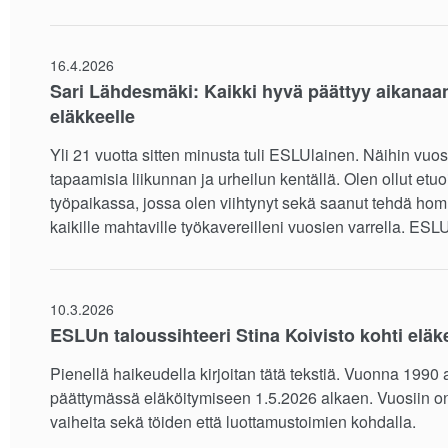
16.4.2026
Sari Lähdesmäki: Kaikki hyvä päättyy aikanaan 
eläkkeelle
Yli 21 vuotta sitten minusta tuli ESLUlainen. Näihin vuo
tapaamisia liikunnan ja urheilun kentällä. Olen ollut etuo
työpaikassa, jossa olen viihtynyt sekä saanut tehdä homm
kaikille mahtaville työkavereilleni vuosien varrella. ESLU
10.3.2026
ESLUn taloussihteeri Stina Koivisto kohti eläk
Pienellä haikeudella kirjoitan tätä tekstiä. Vuonna 1990 a
päättymässä eläköitymiseen 1.5.2026 alkaen. Vuosiin o
vaiheita sekä töiden että luottamustoimien kohdalla.