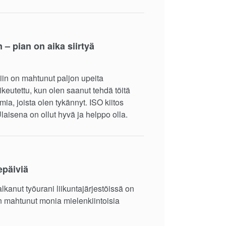
– pian on aika siirtyä
siin on mahtunut paljon upeita
ikeutettu, kun olen saanut tehdä töitä
ia, joista olen tykännyt. ISO kiitos
laisena on ollut hyvä ja helppo olla.
epäiviä
lkanut työurani liikuntajärjestöissä on
n mahtunut monia mielenkiintoisia