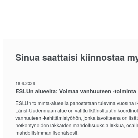
Sinua saattaisi kiinnostaa m
18.6.2026
ESLUn alueelta: Voimaa vanhuuteen -toiminta 
ESLUn toiminta-alueella panostetaan tulevina vuosina ik
Länsi-Uudenmaan alue on valittu Ikäinstituutin koordi
vanhuuteen -kehittämistyöhön, jonka tavoitteena on lisä
heikentyneiden iäkkäiden mahdollisuuksia liikkua, osalli
mahdollisimman itsenäisesti.