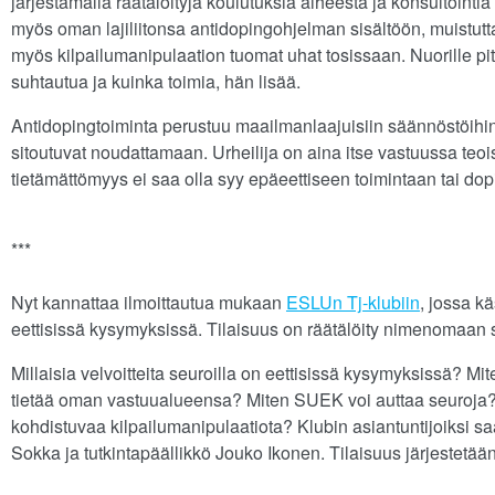
järjestämällä räätälöityjä koulutuksia aiheesta ja konsultoint
myös oman lajiliitonsa antidopingohjelman sisältöön, muistutt
myös kilpailumanipulaation tuomat uhat tosissaan. Nuorille pitäis
suhtautua ja kuinka toimia, hän lisää.
Antidopingtoiminta perustuu maailmanlaajuisiin säännöstöihin, j
sitoutuvat noudattamaan. Urheilija on aina itse vastuussa teoi
tietämättömyys ei saa olla syy epäeettiseen toimintaan tai d
***
Nyt kannattaa ilmoittautua mukaan
ESLUn Tj-klubiin
, jossa kä
eettisissä kysymyksissä. Tilaisuus on räätälöity nimenomaan
Millaisia velvoitteita seuroilla on eettisissä kysymyksissä? M
tietää oman vastuualueensa? Miten SUEK voi auttaa seuroja? 
kohdistuvaa kilpailumanipulaatiota? Klubin asiantuntijoiksi 
Sokka ja tutkintapäällikkö Jouko Ikonen. Tilaisuus järjestetä