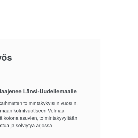
yös
laajenee Länsi-Uudellemaalle
äihmisten toimintakykyisiin vuosiin.
noimaan kolmivuotiseen Voimaa
tä kotona asuvien, toimintakyvyltään
stua ja selviytyä arjessa