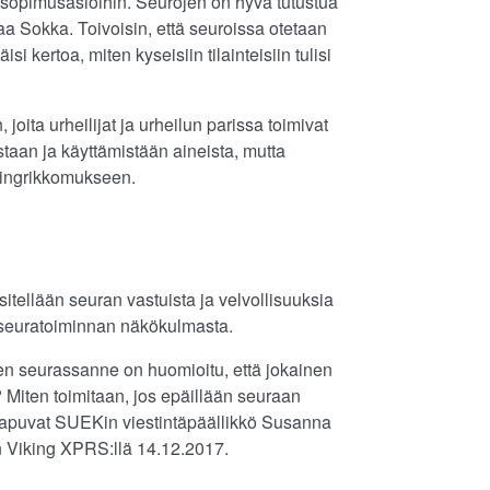
ia sopimusasioihin. Seurojen on hyvä tutustua
aa Sokka. Toivoisin, että seuroissa otetaan
i kertoa, miten kyseisiin tilainteisiin tulisi
oita urheilijat ja urheilun parissa toimivat
staan ja käyttämistään aineista, mutta
opingrikkomukseen.
sitellään seuran vastuista ja velvollisuuksia
 seuratoiminnan näkökulmasta.
iten seurassanne on huomioitu, että jokainen
Miten toimitaan, jos epäillään seuraan
saapuvat SUEKin viestintäpäällikkö Susanna
än Viking XPRS:llä 14.12.2017.