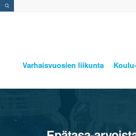
Varhaisvuosien liikunta
Koulu-
Epätasa-arvoista 