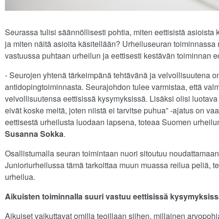
Seurassa tulisi säännöllisesti pohtia, miten eettisistä asioist
ja miten näitä asioita käsitellään? Urheiluseuran toiminnass
vastuussa puhtaan urheilun ja eettisesti kestävän toiminnan e
- Seurojen yhtenä tärkeimpänä tehtävänä ja velvollisuutena on 
antidopingtoiminnasta. Seurajohdon tulee varmistaa, että valme
velvollisuutensa eettisissä kysymyksissä. Lisäksi olisi luotava
eivät koske meitä, joten niistä ei tarvitse puhua” -ajatus on va
eettisestä urheilusta luodaan lapsena, toteaa Suomen urheilu
Susanna Sokka
.
Osallistumalla seuran toimintaan nuori sitoutuu noudattamaan
Junioriurheilussa tämä tarkoittaa muun muassa reilua peliä, te
urheilua.
Aikuisten toiminnalla suuri vastuu eettisissä kysymyksis
Aikuiset vaikuttavat omilla teoillaan siihen, millainen arvopohj