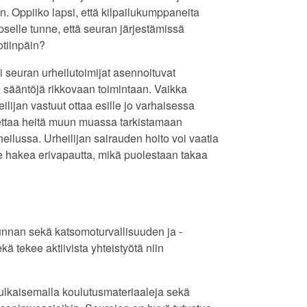
n. Oppiiko lapsi, että kilpailukumppaneita
pselle tunne, että seuran järjestämissä
otiinpäin?
i seuran urheilutoimijat asennoituvat
n sääntöjä rikkovaan toimintaan. Vaikka
eilijan vastuut ottaa esille jo varhaisessa
pettaa heitä muun muassa tarkistamaan
eilussa. Urheilijan sairauden hoito voi vaatia
lee hakea erivapautta, mikä puolestaan takaa
unnan sekä katsomoturvallisuuden ja -
 tekee aktiivista yhteistyötä niin
lkaisemalla koulutusmateriaaleja sekä