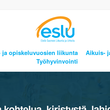
 ja opiskeluvuosien liikunta
Aikuis- j
Työhyvinvointi
kohtelua, kiristystä, lah