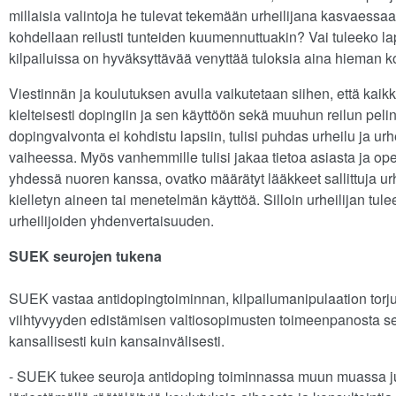
millaisia valintoja he tulevat tekemään urheilijana kasvaessaa
kohdellaan reilusti tunteiden kuumennuttuakin? Vai tuleeko la
kilpailuissa on hyväksyttävää venyttää tuloksia aina hieman k
Viestinnän ja koulutuksen avulla vaikutetaan siihen, että kaikk
kielteisesti dopingiin ja sen käyttöön sekä muuhun reilun peli
dopingvalvonta ei kohdistu lapsiin, tulisi puhdas urheilu ja urh
vaiheessa. Myös vanhemmille tulisi jakaa tietoa asiasta ja o
yhdessä nuoren kanssa, ovatko määrätyt lääkkeet sallittuja urh
kielletyn aineen tai menetelmän käyttöä. Silloin urheilijan tu
urheilijoiden yhdenvertaisuuden.
SUEK seurojen tukena
SUEK vastaa antidopingtoiminnan, kilpailumanipulaation torj
viihtyvyyden edistämisen valtiosopimusten toimeenpanosta sekä
kansallisesti kuin kansainvälisesti.
- SUEK tukee seuroja antidoping toiminnassa muun muassa ju