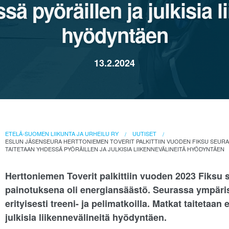
sä pyöräillen ja julkisia l
hyödyntäen
13.2.2024
ETELÄ-SUOMEN LIIKUNTA JA URHEILU RY
UUTISET
ESLUN JÄSENSEURA HERTTONIEMEN TOVERIT PALKITTIIN VUODEN FIKSU SEURA 
TAITETAAN YHDESSÄ PYÖRÄILLEN JA JULKISIA LIIKENNEVÄLINEITÄ HYÖDYNTÄEN
Herttoniemen Toverit palkittiin vuoden 2023 Fiksu
painotuksena oli energiansäästö. Seurassa ympärist
erityisesti treeni- ja pelimatkoilla. Matkat taitetaan
julkisia liikennevälineitä hyödyntäen.