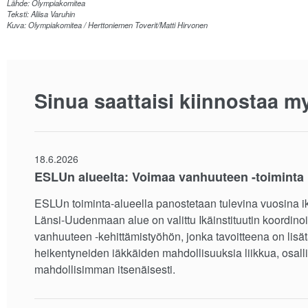
Lähde: Olympiakomitea
Teksti: Aliisa Varuhin
Kuva: Olympiakomitea / Herttoniemen Toverit/Matti Hirvonen
Sinua saattaisi kiinnostaa m
18.6.2026
ESLUn alueelta: Voimaa vanhuuteen -toiminta 
ESLUn toiminta-alueella panostetaan tulevina vuosina ik
Länsi-Uudenmaan alue on valittu Ikäinstituutin koordi
vanhuuteen -kehittämistyöhön, jonka tavoitteena on lisä
heikentyneiden iäkkäiden mahdollisuuksia liikkua, osalli
mahdollisimman itsenäisesti.