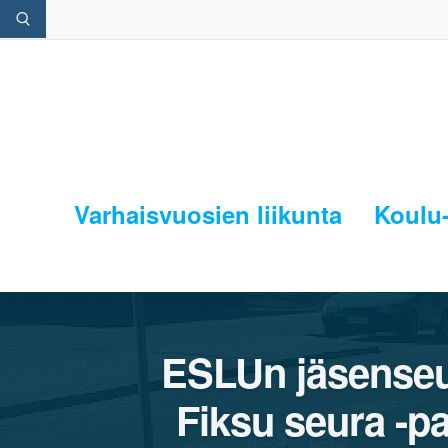
Varhaisvuosien liikunta
Koulu-
ESLUn jäsenseur
Fiksu seura -pa