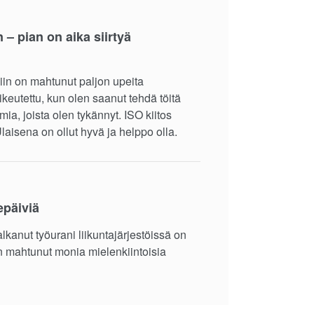
– pian on aika siirtyä
siin on mahtunut paljon upeita
ikeutettu, kun olen saanut tehdä töitä
ia, joista olen tykännyt. ISO kiitos
laisena on ollut hyvä ja helppo olla.
epäiviä
lkanut työurani liikuntajärjestöissä on
n mahtunut monia mielenkiintoisia