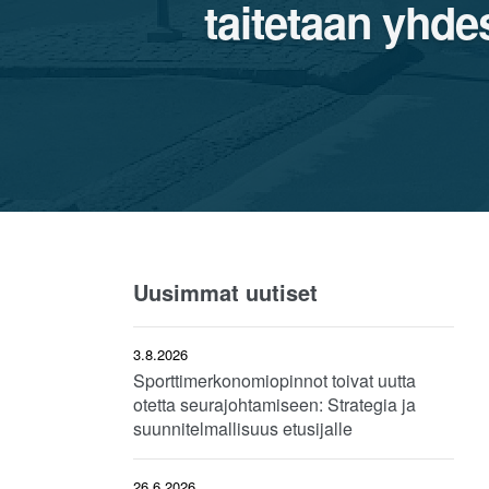
taitetaan yhdes
Uusimmat uutiset
3.8.2026
Sporttimerkonomiopinnot toivat uutta
otetta seurajohtamiseen: Strategia ja
suunnitelmallisuus etusijalle
26.6.2026