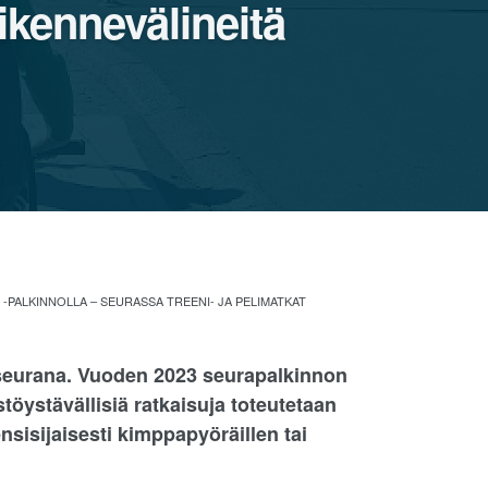
iikennevälineitä
-PALKINNOLLA – SEURASSA TREENI- JA PELIMATKAT
 seurana. Vuoden 2023 seurapalkinnon
öystävällisiä ratkaisuja toteutetaan
 ensisijaisesti kimppapyöräillen tai