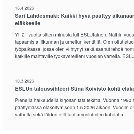
16.4.2026
Sari Lähdesmäki: Kaikki hyvä päättyy aikanaan 
eläkkeelle
Yli 21 vuotta sitten minusta tuli ESLUlainen. Näihin vuo
tapaamisia liikunnan ja urheilun kentällä. Olen ollut etuo
työpaikassa, jossa olen viihtynyt sekä saanut tehdä homm
kaikille mahtaville työkavereilleni vuosien varrella. ESLU
10.3.2026
ESLUn taloussihteeri Stina Koivisto kohti eläk
Pienellä haikeudella kirjoitan tätä tekstiä. Vuonna 1990 a
päättymässä eläköitymiseen 1.5.2026 alkaen. Vuosiin o
vaiheita sekä töiden että luottamustoimien kohdalla.