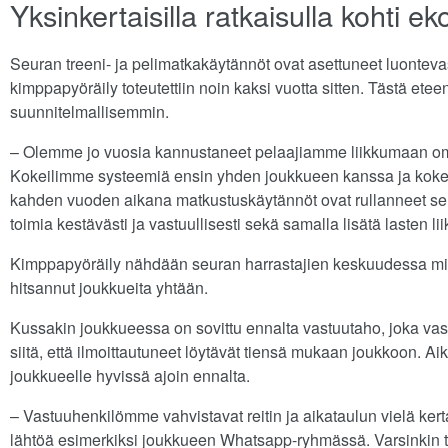
Yksinkertaisilla ratkaisulla kohti 
Seuran treeni- ja pelimatkakäytännöt ovat asettuneet luontev
kimppapyöräily toteutettiin noin kaksi vuotta sitten. Tästä ete
suunnitelmallisemmin.
– Olemme jo vuosia kannustaneet pelaajiamme liikkumaan omin 
Kokeilimme systeemiä ensin yhden joukkueen kanssa ja koke
kahden vuoden aikana matkustuskäytännöt ovat rullanneet s
toimia kestävästi ja vastuullisesti sekä samalla lisätä lasten 
Kimppapyöräily nähdään seuran harrastajien keskuudessa miel
hitsannut joukkueita yhtään.
Kussakin joukkueessa on sovittu ennalta vastuutaho, joka vast
siitä, että ilmoittautuneet löytävät tiensä mukaan joukkoon. Aikat
joukkueelle hyvissä ajoin ennalta.
– Vastuuhenkilömme vahvistavat reitin ja aikataulun vielä ke
lähtöä esimerkiksi joukkueen Whatsapp-ryhmässä. Varsinkin tre