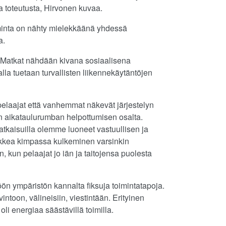
a toteutusta, Hirvonen kuvaa.
Toiminta on nähty mielekkäänä yhdessä
a.
. Matkat nähdään kivana sosiaalisena
a tuetaan turvallisten liikennekäytäntöjen
pelaajat että vanhemmat näkevät järjestelyn
jen aikataulurumban helpottumisen osalta.
 ratkaisuilla olemme luoneet vastuullisen ja
kkea kimpassa kulkeminen varsinkin
kin, kun pelaajat jo iän ja taitojensa puolesta
öön ympäristön kannalta fiksuja toimintatapoja.
vintoon, välineisiin, viestintään. Erityinen
i energiaa säästävillä toimilla.