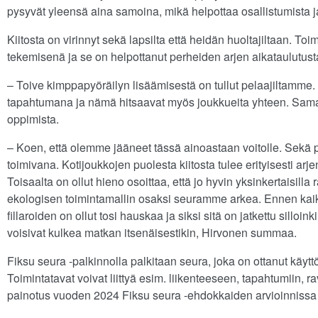
pysyvät yleensä aina samoina, mikä helpottaa osallistumista j
Kiitosta on virinnyt sekä lapsilta että heidän huoltajiltaan. 
tekemisenä ja se on helpottanut perheiden arjen aikataulutust
– Toive kimppapyöräilyn lisäämisestä on tullut pelaajiltamme
tapahtumana ja nämä hitsaavat myös joukkueita yhteen. Samall
oppimista.
– Koen, että olemme jääneet tässä ainoastaan voitolle. Sekä 
toimivana. Kotijoukkojen puolesta kiitosta tulee erityisesti ar
Toisaalta on ollut hieno osoittaa, että jo hyvin yksinkertaisilla
ekologisen toimintamallin osaksi seuramme arkea. Ennen kai
fillaroiden on ollut tosi hauskaa ja siksi sitä on jatkettu silloin
voisivat kulkea matkan itsenäisestikin, Hirvonen summaa.
Fiksu seura -palkinnolla palkitaan seura, joka on ottanut käytt
Toimintatavat voivat liittyä esim. liikenteeseen, tapahtumiin, ra
painotus vuoden 2024 Fiksu seura -ehdokkaiden arvioinnissa ol