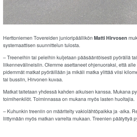
Herttoniemen Tovereiden junioripäällikön
Matti Hirvosen
muk
systemaattisen suunnittelun tulosta.
– Treeneihin tai peleihin kuljetaan pääsääntöisesti pyörällä tai
liikennevälineisiin. Olemme asettaneet ohjenuoraksi, että alle
pidemmät matkat pyöräillään ja mikäli matka ylittää viisi kilom
tai bussiin, Hirvonen kuvaa.
Matkat taitetaan yhdessä kahden aikuisen kanssa. Mukana py
toimihenkilöt. Toiminnassa on mukana myös lasten huoltajia.
– Kuhunkin treeniin on määritelty vakiolähtöpaikka ja -aika. Rei
liittymään myös matkan varrelta mukaan. Treenien päätyttyä py