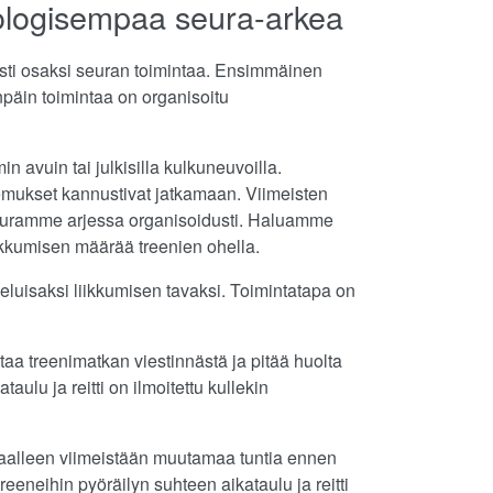
ekologisempaa seura-arkea
asti osaksi seuran toimintaa. Ensimmäinen
enpäin toimintaa on organisoitu
avuin tai julkisilla kulkuneuvoilla.
mukset kannustivat jatkamaan. Viimeisten
euramme arjessa organisoidusti. Haluamme
liikkumisen määrää treenien ohella.
uisaksi liikkumisen tavaksi. Toimintatapa on
aa treenimatkan viestinnästä ja pitää huolta
aulu ja reitti on ilmoitettu kullekin
rtaalleen viimeistään muutamaa tuntia ennen
eneihin pyöräilyn suhteen aikataulu ja reitti