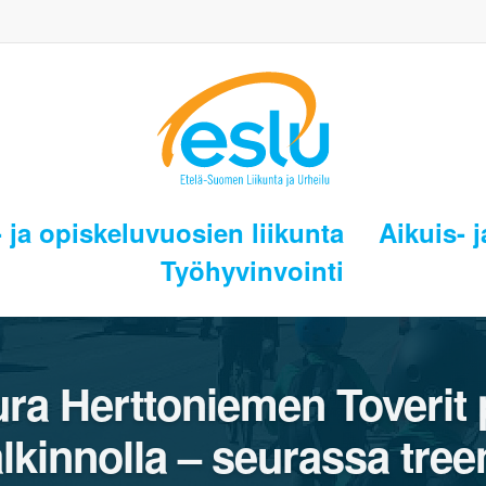
 ja opiskeluvuosien liikunta
Aikuis- j
Työhyvinvointi
a Herttoniemen Toverit p
lkinnolla – seurassa treen