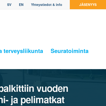
SV
EN
Yhteystiedot & info
JÄSENYYS
a terveysliikunta
Seuratoiminta
alkittiin vuoden
i- ja pelimatkat