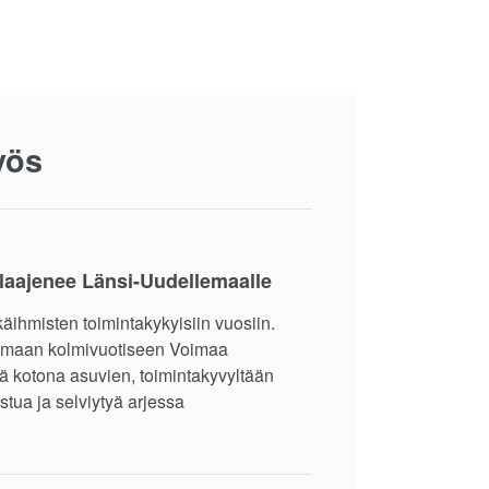
yös
laajenee Länsi-Uudellemaalle
äihmisten toimintakykyisiin vuosiin.
noimaan kolmivuotiseen Voimaa
tä kotona asuvien, toimintakyvyltään
stua ja selviytyä arjessa