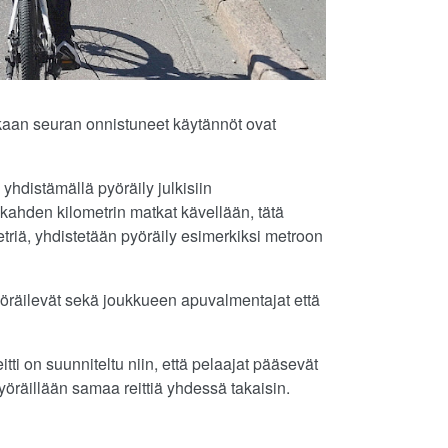
aan seuran onnistuneet käytännöt ovat
 yhdistämällä pyöräily julkisiin
 kahden kilometrin matkat kävellään, tätä
etriä, yhdistetään pyöräily esimerkiksi metroon
öräilevät sekä joukkueen apuvalmentajat että
tti on suunniteltu niin, että pelaajat pääsevät
öräillään samaa reittiä yhdessä takaisin.