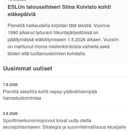
ESLUn taloussihteeri Stina Koivisto kohti
eläkepäiviä
Pienellä haikeudella kirjoitan tätä tekstiä. Vuonna
1990 alkanut työurani liikuntajärjestöissä on
päättymässä eläköitymiseen 1.5.2026 alkaen. Vuosiin
on mahtunut monia mielenkiintoisia vaiheita sekä
töiden että luottamustoimien kohdalla.
Uusimmat uutiset
7.8.2026
Pienillä askelilla kohti nepsy-ystävällisempää
harrastustoimintaa
3.8.2026
Sporttimerkonomiopinnot toivat uutta otetta
seurajohtamiseen: Strategia ja suunnitelmallisuus etusijalle