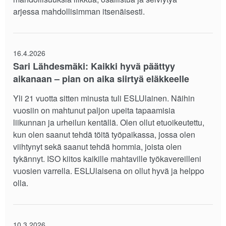
arjessa mahdollisimman itsenäisesti.
16.4.2026
Sari Lähdesmäki: Kaikki hyvä päättyy
aikanaan – pian on aika siirtyä eläkkeelle
Yli 21 vuotta sitten minusta tuli ESLUlainen. Näihin
vuosiin on mahtunut paljon upeita tapaamisia
liikunnan ja urheilun kentällä. Olen ollut etuoikeutettu,
kun olen saanut tehdä töitä työpaikassa, jossa olen
viihtynyt sekä saanut tehdä hommia, joista olen
tykännyt. ISO kiitos kaikille mahtaville työkavereilleni
vuosien varrella. ESLUlaisena on ollut hyvä ja helppo
olla.
10.3.2026