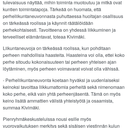
tulevaisuus näyttää, mihin toiminta muotoutuu ja mitkä ovat
kuntien toimintatapoja. Tärkeää on huomata, että
perheliikuntaneuvonnasta puhuttaessa huoltajan osallisuus
on tärkeässä roolissa ja käynnit räätälöidään
perhekohtaisesti. Tavoitteena on yhdessä liikkuminen ja
terveelliset elämäntavat, toteaa Kivimäki.
Liikuntaneuvoja on tärkeässä roolissa, kun pohditaan
perheen mahdollisia haasteita. Haasteina voi olla, ettei koko
perhe sitoudu kokonaisuuteen tai perheen yhteisen ajan
löytäminen, myös perheen voimavarat voivat olla vähissä.
- Perheliikuntaneuvonta koetaan hyväksi ja uudenlaiseksi
keinoksi tavoittaa liikkumattomia perheitä sekä nimenomaan
koko perhe, eikä vain yhtä perheenjäsentä. Tämä on myös
keino lisätä ammattien välistä yhteistyötä ja osaamista,
summaa Kivimäki.
Pienryhmäkeskusteluissa nousi esille myös
vuorovaikutuksen merkitys sekä sisäisen viestinnän kulun