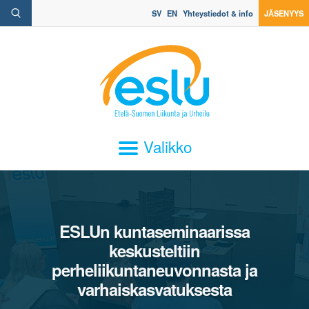
SV
EN
Yhteystiedot & info
JÄSENYYS
Valikko
ESLUn kuntaseminaarissa
keskusteltiin
perheliikuntaneuvonnasta ja
varhaiskasvatuksesta