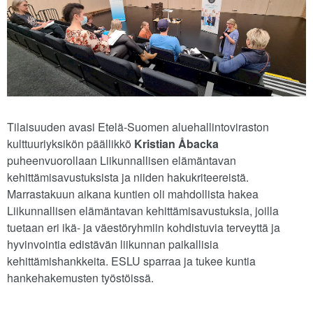
Tilaisuuden avasi Etelä-Suomen aluehallintoviraston
kulttuuriyksikön päällikkö
Kristian Åbacka
puheenvuorollaan Liikunnallisen elämäntavan
kehittämisavustuksista ja niiden hakukriteereistä.
Marrastakuun aikana kuntien oli mahdollista hakea
Liikunnallisen elämäntavan kehittämisavustuksia, joilla
tuetaan eri ikä- ja väestöryhmiin kohdistuvia terveyttä ja
hyvinvointia edistävän liikunnan paikallisia
kehittämishankkeita. ESLU sparraa ja tukee kuntia
hankehakemusten työstöissä.