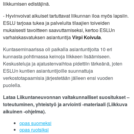
liikkumisen edistäjinä.
- Hyvinvoivat aikuiset tartuttavat liikunnan iloa myös lapsiin.
ESLU tarjoaa tukea ja palveluita tilaajien toiveiden
mukaisesti tavoitteen saavuttamiseksi, kertoo ESLUn
varhaiskasvatuksen asiantuntija
Virpi Koivula
.
Kuntaseminaarissa oli paikalla asiantuntijoita 10 eri
kunnasta pohtimassa keinoja liikkeen lisäämiseen.
Keskusteluja ja ajatustenvaihtoa pidettiin tärkeänä, joten
ESLUn kuntien asiantuntijoille suunnattuja
verkostotapaamisia järjestetään jälleen ensi vuoden
puolella.
Lataa Liikuntaneuvonnan valtakunnalliset suositukset –
toteutuminen, yhteistyö ja arviointi -materiaali (Liikkuva
aikuinen -ohjelma).
opas suomeksi
opas ruotsiksi