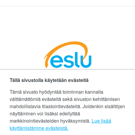
Tällä sivustolla käytetään evästeitä
Facebookissa
Instagramissa
LinkedInissä
©
Etelä-Suomen Liikunta ja Urheilu ry
Tämä sivusto hyödyntää toiminnan kannalta
välttämättömiä evästeitä sekä sivuston kehittämisen
Tietoa evästeistä (cookies)
mahdollistavia tilastointievästeitä. Joidenkin sisältöjen
näyttäminen voi lisäksi edellyttää
Yhteystiedot
markkinointievästeiden hyväksymistä.
Lue lisää
Tietosuojaseloste
käyttämistämme evästeistä.​​​​​​