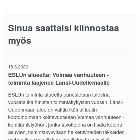
Sinua saattaisi kiinnostaa
myös
18.6.2026
ESLUn alueelta: Voimaa vanhuuteen -
toiminta laajenee Länsi-Uudellemaalle
ESLUn toiminta-alueella panostetaan tulevina
vuosina ikäihmisten toimintakykyisiin vuosiin. Länsi-
Uudenmaan alue on valittu Ikäinstituutin
koordinoimaan kolmivuotiseen Voimaa vanhuuteen -
kehittämistyöhön, jonka tavoitteena on lisätä kotona
asuvien, toimintakyvyltään heikentyneiden iäkkäiden
mahdollisuuksia liikkua, osallistua ja selviytyä