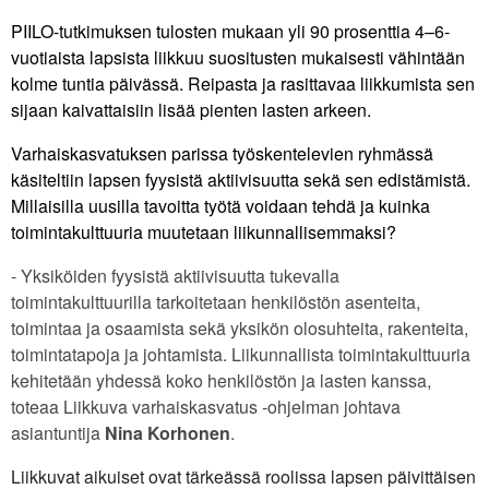
PIILO-tutkimuksen tulosten mukaan yli 90 prosenttia 4–6-
vuotiaista lapsista liikkuu suositusten mukaisesti vähintään
kolme tuntia päivässä. Reipasta ja rasittavaa liikkumista sen
sijaan kaivattaisiin lisää pienten lasten arkeen.
Varhaiskasvatuksen parissa työskentelevien ryhmässä
käsiteltiin lapsen fyysistä aktiivisuutta sekä sen edistämistä.
Millaisilla uusilla tavoitta työtä voidaan tehdä ja kuinka
toimintakulttuuria muutetaan liikunnallisemmaksi?
- Yksiköiden fyysistä aktiivisuutta tukevalla
toimintakulttuurilla tarkoitetaan henkilöstön asenteita,
toimintaa ja osaamista sekä yksikön olosuhteita, rakenteita,
toimintatapoja ja johtamista. Liikunnallista toimintakulttuuria
kehitetään yhdessä koko henkilöstön ja lasten kanssa,
toteaa Liikkuva varhaiskasvatus -ohjelman johtava
asiantuntija
Nina Korhonen
.
Liikkuvat aikuiset ovat tärkeässä roolissa lapsen päivittäisen