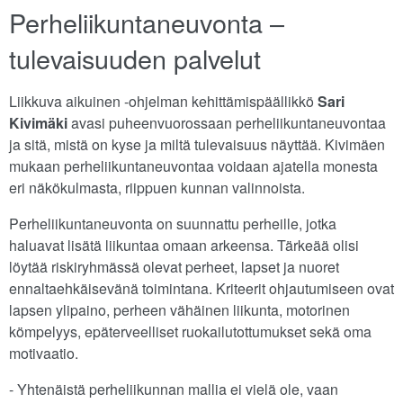
Perheliikuntaneuvonta –
tulevaisuuden palvelut
Liikkuva aikuinen -ohjelman kehittämispäällikkö
Sari
Kivimäki
avasi puheenvuorossaan perheliikuntaneuvontaa
ja sitä, mistä on kyse ja miltä tulevaisuus näyttää. Kivimäen
mukaan perheliikuntaneuvontaa voidaan ajatella monesta
eri näkökulmasta, riippuen kunnan valinnoista.
Perheliikuntaneuvonta on suunnattu perheille, jotka
haluavat lisätä liikuntaa omaan arkeensa. Tärkeää olisi
löytää riskiryhmässä olevat perheet, lapset ja nuoret
ennaltaehkäisevänä toimintana. Kriteerit ohjautumiseen ovat
lapsen ylipaino, perheen vähäinen liikunta, motorinen
kömpelyys, epäterveelliset ruokailutottumukset sekä oma
motivaatio.
- Yhtenäistä perheliikunnan mallia ei vielä ole, vaan