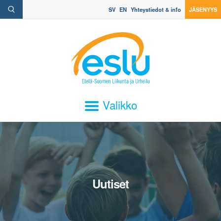
SV
EN
Yhteystiedot & info
JÄSENYYS
Valikko
Uutiset