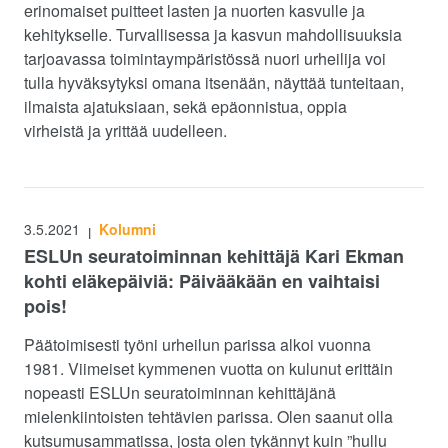
erinomaiset puitteet lasten ja nuorten kasvulle ja
kehitykselle. Turvallisessa ja kasvun mahdollisuuksia
tarjoavassa toimintaympäristössä nuori urheilija voi
tulla hyväksytyksi omana itsenään, näyttää tunteitaan,
ilmaista ajatuksiaan, sekä epäonnistua, oppia
virheistä ja yrittää uudelleen.
3.5.2021
Kolumni
|
ESLUn seuratoiminnan kehittäjä Kari Ekman
kohti eläkepäiviä: Päivääkään en vaihtaisi
pois!
Päätoimisesti työni urheilun parissa alkoi vuonna
1981. Viimeiset kymmenen vuotta on kulunut erittäin
nopeasti ESLUn seuratoiminnan kehittäjänä
mielenkiintoisten tehtävien parissa. Olen saanut olla
kutsumusammatissa, josta olen tykännyt kuin ”hullu