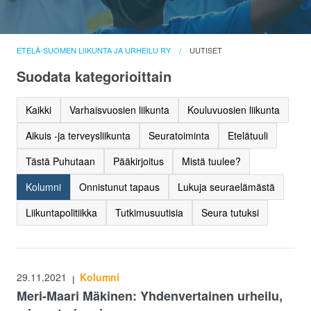
ETELÄ-SUOMEN LIIKUNTA JA URHEILU RY
UUTISET
Suodata kategorioittain
Kaikki
Varhaisvuosien liikunta
Kouluvuosien liikunta
Aikuis -ja terveysliikunta
Seuratoiminta
Etelätuuli
Tästä Puhutaan
Pääkirjoitus
Mistä tuulee?
Kolumni
Onnistunut tapaus
Lukuja seuraelämästä
Liikuntapolitiikka
Tutkimusuutisia
Seura tutuksi
29.11.2021
Kolumni
|
Meri-Maari Mäkinen: Yhdenvertainen urheilu,