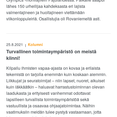
lähes 150 urheilijaa kahdeksasta eri lajista
valmentajineen ja huoltajineen viettämään
viikonloppuleiriä. Osallistujia oli Rovaniemeltä asti.
25.8.2021
Kolumni
|
Turvallinen toimintaympäristö on meistä
kiinni!
Kilpailu ihmisten vapaa-ajasta on kovaa ja erilaista
tekemistä on tarjolla enemmän kuin koskaan aiemmin.
Liikkujat ja seuratoimijat – niin lapset, nuoret, aikuiset
kuin iäkkäätkin – haluavat harrastustoiminnan olevan
laadukasta ja erityisesti vanhemmat odottavat
lapsilleen turvallista toimintaympäristöä sekä
vastuullista ja osaavaa ohjaajatoimintaa. Näihin
vaatimuksiin meidän tulee pystyä vastaamaan, jotta