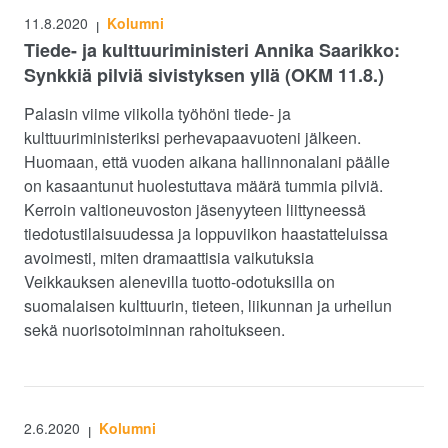
11.8.2020
Kolumni
|
Tiede- ja kulttuuriministeri Annika Saarikko:
Synkkiä pilviä sivistyksen yllä (OKM 11.8.)
Palasin viime viikolla työhöni tiede- ja
kulttuuriministeriksi perhevapaavuoteni jälkeen.
Huomaan, että vuoden aikana hallinnonalani päälle
on kasaantunut huolestuttava määrä tummia pilviä.
Kerroin valtioneuvoston jäsenyyteen liittyneessä
tiedotustilaisuudessa ja loppuviikon haastatteluissa
avoimesti, miten dramaattisia vaikutuksia
Veikkauksen alenevilla tuotto-odotuksilla on
suomalaisen kulttuurin, tieteen, liikunnan ja urheilun
sekä nuorisotoiminnan rahoitukseen.
2.6.2020
Kolumni
|