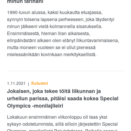
minun tarinani
1990-luvun alussa, kaksi kuukautta etuajassa,
synnyin toisena lapsena perheeseen, joka täydentyi
minun jälkeeni vielä kolmannella sisaruksella.
Ensimmäisestä, hieman liian aikaisesta,
elinpäivästäni alkaen olen elänyt liikuntavammaisena,
mutta moneen vuoteen se ei ollut pienessä
mielessänikään kovinkaan merkityksellistä.
1.11.2021
Kolumni
|
Jokaisen, joka tekee töitä liikunnan ja
urheilun parissa, pitäisi saada kokea Special
Olympics -monilajileiri
Lokakuun ensimmäinen viikonloppu oli taas yksi
syksyn odotetummista, sillä silloin järjestettiin Special
Olympics -monilajileiri Pajulahdessa. Paikalle saapui