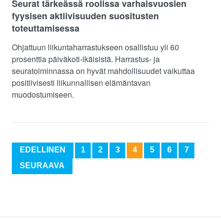
Seurat tärkeässä roolissa varhaisvuosien
fyysisen aktiivisuuden suositusten
toteuttamisessa
Ohjattuun liikuntaharrastukseen osallistuu yli 60
prosenttia päiväkoti-ikäisistä. Harrastus- ja
seuratoiminnassa on hyvät mahdollisuudet vaikuttaa
positiivisesti liikunnallisen elämäntavan
muodostumiseen.
EDELLINEN
1
2
3
4
5
6
7
SEURAAVA