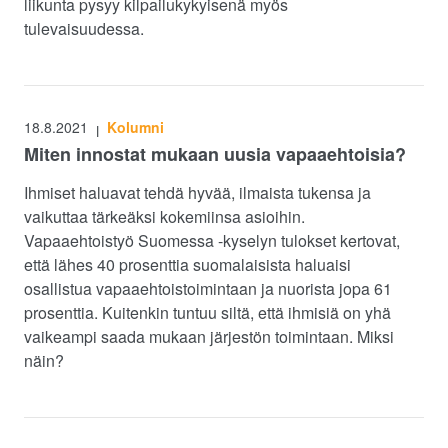
liikunta pysyy kilpailukykyisenä myös
tulevaisuudessa.
18.8.2021
Kolumni
|
Miten innostat mukaan uusia vapaaehtoisia?
Ihmiset haluavat tehdä hyvää, ilmaista tukensa ja
vaikuttaa tärkeäksi kokemiinsa asioihin.
Vapaaehtoistyö Suomessa -kyselyn tulokset kertovat,
että lähes 40 prosenttia suomalaisista haluaisi
osallistua vapaaehtoistoimintaan ja nuorista jopa 61
prosenttia. Kuitenkin tuntuu siltä, että ihmisiä on yhä
vaikeampi saada mukaan järjestön toimintaan. Miksi
näin?