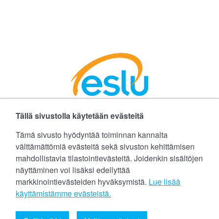
Tällä sivustolla käytetään evästeitä
Facebookissa
Instagramissa
LinkedInissä
©
Etelä-Suomen Liikunta ja Urheilu ry
Tämä sivusto hyödyntää toiminnan kannalta
välttämättömiä evästeitä sekä sivuston kehittämisen
Tietoa evästeistä (cookies)
mahdollistavia tilastointievästeitä. Joidenkin sisältöjen
näyttäminen voi lisäksi edellyttää
Yhteystiedot
markkinointievästeiden hyväksymistä.
Lue lisää
Tietosuojaseloste
käyttämistämme evästeistä.​​​​​​
eslu@eslu.fi