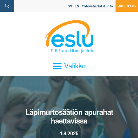
SV
EN
Yhteystiedot & info
JÄSENYYS
Valikko
Läpimurtosäätiön apurahat
haettavissa
4.8.2025