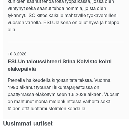
kun olen saanut tehdä töitä työpaikassa, jossa olen
viihtynyt sekä saanut tehdä hommia, joista olen
tykännyt. ISO kiitos kaikille mahtaville työkavereilleni
vuosien varrella. ESLUlaisena on ollut hyvä ja helppo
olla.
10.3.2026
ESLUn taloussihteeri Stina Koivisto kohti
eläkepäiviä
Pienellä haikeudella kirjoitan tätä tekstiä. Vuonna
1990 alkanut työurani liikuntajärjestöissä on
päättymässä eläköitymiseen 1.5.2026 alkaen. Vuosiin
on mahtunut monia mielenkiintoisia vaiheita sekä
töiden että luottamustoimien kohdalla.
Uusimmat uutiset