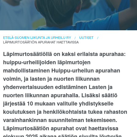
ETELÄ-SUOMEN LIIKUNTA JA URHEILU RY
UUTISET
LÄPIMURTOSÄÄTIÖN APURAHAT HAETTAVISSA
Läpimurtosäätiöllä on kaksi erilaista apurahaa:
huippu-urheilijoiden läpimurtojen
mahdollistaminen Huippu-urheilun apurahan
voimin, ja lasten ja nuorten liikunnan
yhdenvertaisuuden edistäminen Lasten ja
nuorten liikunnan apurahalla. Lisäksi säätiö
järjestää 10 mukaan valitulle yhdistykselle
koulutuksen ja henkilökohtaista tukea rahaston
varainhankinnan suunnitelman tekemiseen.
Läpimurtosäätiön apurahat ovat haettavissa
elokuun 2025 aikana säätiön sivuilta löytyvän