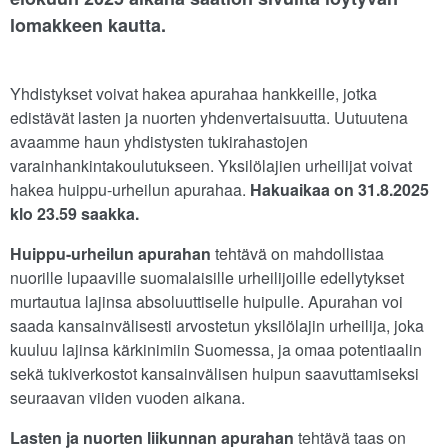
lomakkeen kautta.
Yhdistykset voivat hakea apurahaa hankkeille, jotka
edistävät lasten ja nuorten yhdenvertaisuutta. Uutuutena
avaamme haun yhdistysten tukirahastojen
varainhankintakoulutukseen. Yksilölajien urheilijat voivat
hakea huippu-urheilun apurahaa.
Hakuaikaa on 31.8.2025
klo 23.59 saakka.
Huippu-urheilun apurahan
tehtävä on mahdollistaa
nuorille lupaaville suomalaisille urheilijoille edellytykset
murtautua lajinsa absoluuttiselle huipulle. Apurahan voi
saada kansainvälisesti arvostetun yksilölajin urheilija, joka
kuuluu lajinsa kärkinimiin Suomessa, ja omaa potentiaalin
sekä tukiverkostot kansainvälisen huipun saavuttamiseksi
seuraavan viiden vuoden aikana.
Lasten ja nuorten liikunnan apurahan
tehtävä taas on