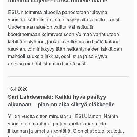
toiminta laajenee Länsi-Uudellemaalle
ESLUn toiminta-alueella panostetaan tulevina
vuosina ikäihmisten toimintakykyisiin vuosiin. Länsi-
Uudenmaan alue on valittu Ikäinstituutin
koordinoimaan kolmivuotiseen Voimaa vanhuuteen -
kehittämistyöhön, jonka tavoitteena on lisätä kotona
asuvien, toimintakyvyltään heikentyneiden iäkkäiden
mahdollisuuksia liikkua, osallistua ja selviytyä
arjessa mahdollisimman itsenäisesti.
16.4.2026
Sari Lähdesmäki: Kaikki hyvä päättyy
aikanaan – pian on aika siirtyä eläkkeelle
Yli 21 vuotta sitten minusta tuli ESLUlainen. Näihin
vuosiin on mahtunut paljon upeita tapaamisia
liikunnan ja urheilun kentällä. Olen ollut etuoikeutettu,