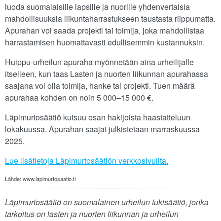
luoda suomalaisille lapsille ja nuorille yhdenvertaisia
mahdollisuuksia liikuntaharrastukseen taustasta riippumatta.
Apurahan voi saada projekti tai toimija, joka mahdollistaa
harrastamisen huomattavasti edullisemmin kustannuksin.
Huippu-urheilun apuraha myönnetään aina urheilijalle
itselleen, kun taas Lasten ja nuorten liikunnan apurahassa
saajana voi olla toimija, hanke tai projekti. Tuen määrä
apurahaa kohden on noin 5 000–15 000 €.
Läpimurtosäätiö kutsuu osan hakijoista haastatteluun
lokakuussa. Apurahan saajat julkistetaan marraskuussa
2025.
Lue lisätietoja Läpimurtosäätiön verkkosivuilta.
Lähde: www.lapimurtosaatio.fi
Läpimurtosäätiö on suomalainen urheilun tukisäätiö, jonka
tarkoitus on lasten ja nuorten liikunnan ja urheilun