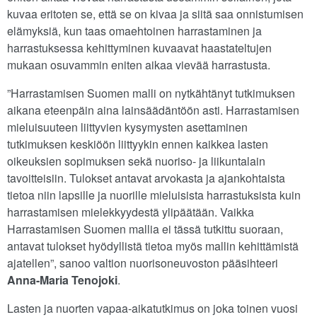
kuvaa eritoten se, että se on kivaa ja siitä saa onnistumisen
elämyksiä, kun taas omaehtoinen harrastaminen ja
harrastuksessa kehittyminen kuvaavat haastateltujen
mukaan osuvammin eniten aikaa vievää harrastusta.
”Harrastamisen Suomen malli on nytkähtänyt tutkimuksen
aikana eteenpäin aina lainsäädäntöön asti. Harrastamisen
mieluisuuteen liittyvien kysymysten asettaminen
tutkimuksen keskiöön liittyykin ennen kaikkea lasten
oikeuksien sopimuksen sekä nuoriso- ja liikuntalain
tavoitteisiin. Tulokset antavat arvokasta ja ajankohtaista
tietoa niin lapsille ja nuorille mieluisista harrastuksista kuin
harrastamisen mielekkyydestä ylipäätään. Vaikka
Harrastamisen Suomen mallia ei tässä tutkittu suoraan,
antavat tulokset hyödyllistä tietoa myös mallin kehittämistä
ajatellen”, sanoo valtion nuorisoneuvoston pääsihteeri
Anna-Maria Tenojoki
.
Lasten ja nuorten vapaa-aikatutkimus on joka toinen vuosi