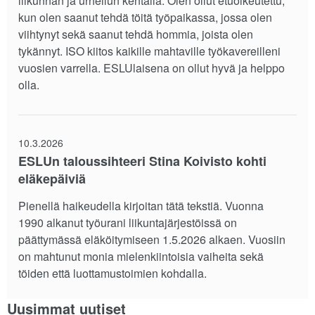
liikunnan ja urheilun kentällä. Olen ollut etuoikeutettu,
kun olen saanut tehdä töitä työpaikassa, jossa olen
viihtynyt sekä saanut tehdä hommia, joista olen
tykännyt. ISO kiitos kaikille mahtaville työkavereilleni
vuosien varrella. ESLUlaisena on ollut hyvä ja helppo
olla.
10.3.2026
ESLUn taloussihteeri Stina Koivisto kohti
eläkepäiviä
Pienellä haikeudella kirjoitan tätä tekstiä. Vuonna
1990 alkanut työurani liikuntajärjestöissä on
päättymässä eläköitymiseen 1.5.2026 alkaen. Vuosiin
on mahtunut monia mielenkiintoisia vaiheita sekä
töiden että luottamustoimien kohdalla.
Uusimmat uutiset