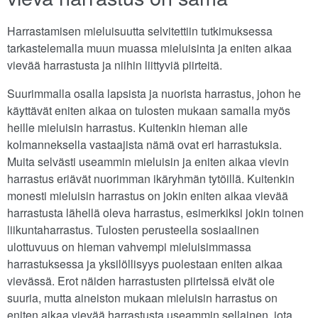
Harrastamisen mieluisuutta selvitettiin tutkimuksessa
tarkastelemalla muun muassa mieluisinta ja eniten aikaa
vievää harrastusta ja niihin liittyviä piirteitä.
Suurimmalla osalla lapsista ja nuorista harrastus, johon he
käyttävät eniten aikaa on tulosten mukaan samalla myös
heille mieluisin harrastus. Kuitenkin hieman alle
kolmanneksella vastaajista nämä ovat eri harrastuksia.
Muita selvästi useammin mieluisin ja eniten aikaa vievin
harrastus eriävät nuorimman ikäryhmän tytöillä. Kuitenkin
monesti mieluisin harrastus on jokin eniten aikaa vievää
harrastusta lähellä oleva harrastus, esimerkiksi jokin toinen
liikuntaharrastus. Tulosten perusteella sosiaalinen
ulottuvuus on hieman vahvempi mieluisimmassa
harrastuksessa ja yksilöllisyys puolestaan eniten aikaa
vievässä. Erot näiden harrastusten piirteissä eivät ole
suuria, mutta aineiston mukaan mieluisin harrastus on
eniten aikaa vievää harrastusta useammin sellainen, jota