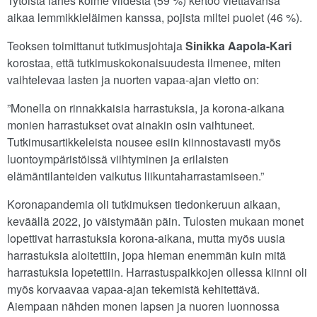
Tytöistä lähes kolme viidestä (59 %) kertoo viettävänsä
aikaa lemmikkieläimen kanssa, pojista miltei puolet (46 %).
Teoksen toimittanut tutkimusjohtaja
Sinikka Aapola-Kari
korostaa, että tutkimuskokonaisuudesta ilmenee, miten
vaihtelevaa lasten ja nuorten vapaa-ajan vietto on:
”Monella on rinnakkaisia harrastuksia, ja korona-aikana
monien harrastukset ovat ainakin osin vaihtuneet.
Tutkimusartikkeleista nousee esiin kiinnostavasti myös
luontoympäristöissä viihtyminen ja erilaisten
elämäntilanteiden vaikutus liikuntaharrastamiseen.”
Koronapandemia oli tutkimuksen tiedonkeruun aikaan,
keväällä 2022, jo väistymään päin. Tulosten mukaan monet
lopettivat harrastuksia korona-aikana, mutta myös uusia
harrastuksia aloitettiin, jopa hieman enemmän kuin mitä
harrastuksia lopetettiin. Harrastuspaikkojen ollessa kiinni oli
myös korvaavaa vapaa-ajan tekemistä kehitettävä.
Aiempaan nähden monen lapsen ja nuoren luonnossa