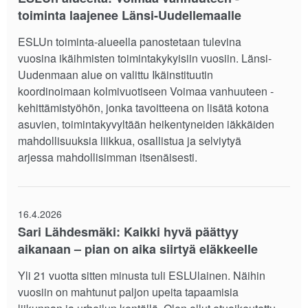
toiminta laajenee Länsi-Uudellemaalle
ESLUn toiminta-alueella panostetaan tulevina
vuosina ikäihmisten toimintakykyisiin vuosiin. Länsi-
Uudenmaan alue on valittu Ikäinstituutin
koordinoimaan kolmivuotiseen Voimaa vanhuuteen -
kehittämistyöhön, jonka tavoitteena on lisätä kotona
asuvien, toimintakyvyltään heikentyneiden iäkkäiden
mahdollisuuksia liikkua, osallistua ja selviytyä
arjessa mahdollisimman itsenäisesti.
16.4.2026
Sari Lähdesmäki: Kaikki hyvä päättyy
aikanaan – pian on aika siirtyä eläkkeelle
Yli 21 vuotta sitten minusta tuli ESLUlainen. Näihin
vuosiin on mahtunut paljon upeita tapaamisia