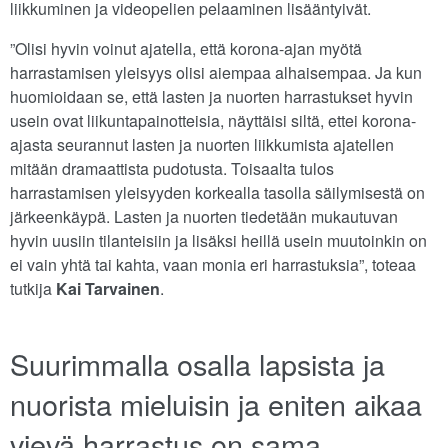
liikkuminen ja videopelien pelaaminen lisääntyivät.
”Olisi hyvin voinut ajatella, että korona-ajan myötä
harrastamisen yleisyys olisi aiempaa alhaisempaa. Ja kun
huomioidaan se, että lasten ja nuorten harrastukset hyvin
usein ovat liikuntapainotteisia, näyttäisi siltä, ettei korona-
ajasta seurannut lasten ja nuorten liikkumista ajatellen
mitään dramaattista pudotusta. Toisaalta tulos
harrastamisen yleisyyden korkealla tasolla säilymisestä on
järkeenkäypä. Lasten ja nuorten tiedetään mukautuvan
hyvin uusiin tilanteisiin ja lisäksi heillä usein muutoinkin on
ei vain yhtä tai kahta, vaan monia eri harrastuksia”, toteaa
tutkija
Kai Tarvainen
.
Suurimmalla osalla lapsista ja
nuorista mieluisin ja eniten aikaa
vievä harrastus on sama