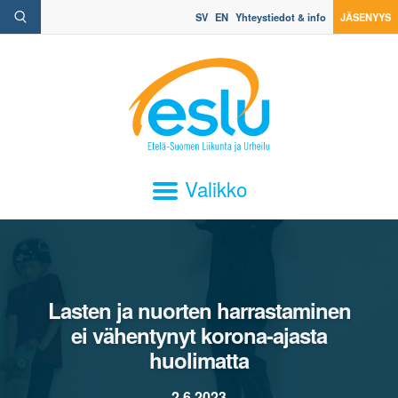
SV
EN
Yhteystiedot & info
JÄSENYYS
Valikko
Lasten ja nuorten harrastaminen
ei vähentynyt korona-ajasta
huolimatta
2.6.2023