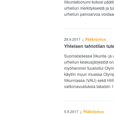
liikuntafoorumi kokosi päätt
urheilun merkityksestä ja t
urheilun painoarvoa voidaa
29.9.2017
Pääkirjoitus
|
Yhteisen tahtotilan tul
Suomalaisessa liikunta- ja 
urheilun keskusjärjestöä on 
myöhemmin fuusioitui Olympi
käytiin muun muassa Olymp
liikunnassa (VAU) sekä Hiiht
valtionavustuksia takaisin 
5.9.2017
Pääkirjoitus
|