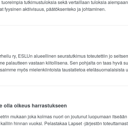
tuoreimpia tutkimustuloksia sekä vertaillaan tuloksia aiempaan
 fyysinen aktiivisuus, päätöksenteko ja johtaminen.
heilu ry, ESLUn alueellinen seuratutkimus toteutettiin jo seits
palautteen vastaan kiitollisena. Sen pohjalta on taas hyvä suu
 saimme myös mielenkiintoista taustatietoa eteläsuomalaisista u
ee olla oikeus harrastukseen
trin mukaan joka kolmas nuori on joutunut luopumaan itseään
kalliin hinnan vuoksi. Pelastakaa Lapset -järjestön toteuttamast