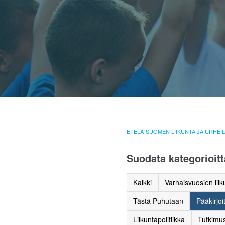
ETELÄ-SUOMEN LIIKUNTA JA URHEI
Suodata kategorioitt
Kaikki
Varhaisvuosien liik
Tästä Puhutaan
Pääkirjoi
Liikuntapolitiikka
Tutkimus