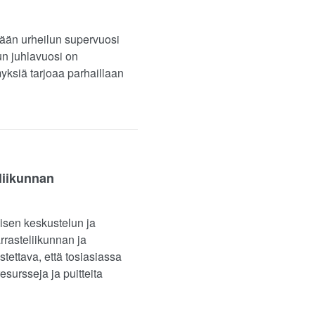
lään urheilun supervuosi
lun juhlavuosi on
myksiä tarjoaa parhaillaan
liikunnan
lisen keskustelun ja
rrasteliikunnan ja
tettava, että tosiasiassa
resursseja ja puitteita