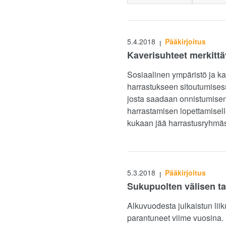
5.4.2018
Pääkirjoitus
|
Kaverisuhteet merkittäv
Sosiaalinen ympäristö ja ka
harrastukseen sitoutumises
josta saadaan onnistumisen
harrastamisen lopettamiselle
kukaan jää harrastusryhmäs
5.3.2018
Pääkirjoitus
|
Sukupuolten välisen tas
Alkuvuodesta julkaistun lii
parantuneet viime vuosina.