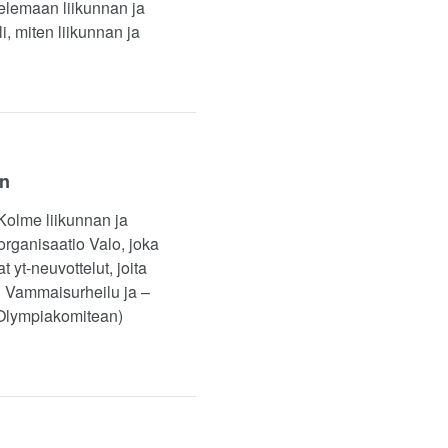
stelemaan liikunnan ja
, miten liikunnan ja
en
Kolme liikunnan ja
organisaatio Valo, joka
yt-neuvottelut, joita
 Vammaisurheilu ja –
 (Olympiakomitean)