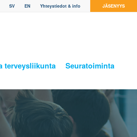
SV
EN
Yhteystiedot & info
JÄSENYYS
a terveysliikunta
Seuratoiminta