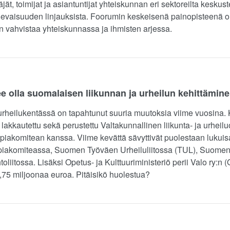
äjät, toimijat ja asiantuntijat yhteiskunnan eri sektoreilta kesku
ulevaisuuden linjauksista. Foorumin keskeisenä painopisteenä oli
n vahvistaa yhteiskunnassa ja ihmisten arjessa.
ee olla suomalaisen liikunnan ja urheilun kehittämin
urheilukentässä on tapahtunut suuria muutoksia viime vuosina. 
lakkautettu sekä perustettu Valtakunnallinen liikunta- ja urheilu
akomitean kanssa. Viime kevättä sävyttivät puolestaan lukuisat 
iakomiteassa, Suomen Työväen Urheiluliitossa (TUL), Suomen
oliitossa. Lisäksi Opetus- ja Kulttuuriministeriö perii Valo ry:n
1,75 miljoonaa euroa. Pitäisikö huolestua?