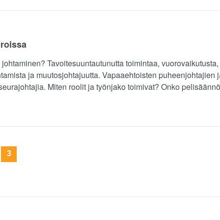
roissa
n johtaminen? Tavoitesuuntautunutta toimintaa, vuorovaikutusta, 
htamista ja muutosjohtajuutta. Vapaaehtoisten puheenjohtajien j
a seurajohtajia. Miten roolit ja työnjako toimivat? Onko pelisäännö
3