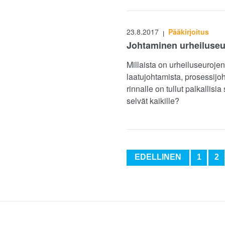
23.8.2017
Pääkirjoitus
|
Johtaminen urheiluseu
Millaista on urheiluseuroje
laatujohtamista, prosessijo
rinnalle on tullut palkallisi
selvät kaikille?
EDELLINEN
1
2