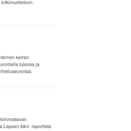
 tutkimustietoon.
emännen kerran
nnitella tulevaa ja
rheiluseuroista.
 kiinnostavan
a Lapsen ääni -raportista