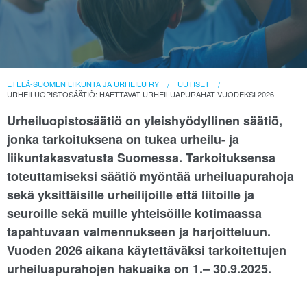
ETELÄ-SUOMEN LIIKUNTA JA URHEILU RY
UUTISET
URHEILUOPISTOSÄÄTIÖ: HAETTAVAT URHEILUAPURAHAT VUODEKSI 2026
Urheiluopistosäätiö on yleishyödyllinen säätiö,
jonka tarkoituksena on tukea urheilu- ja
liikuntakasvatusta Suomessa. Tarkoituksensa
toteuttamiseksi säätiö myöntää urheiluapurahoja
sekä yksittäisille urheilijoille että liitoille ja
seuroille sekä muille yhteisöille kotimaassa
tapahtuvaan valmennukseen ja harjoitteluun.
Vuoden 2026 aikana käytettäväksi tarkoitettujen
urheiluapurahojen hakuaika on 1.‒ 30.9.2025.