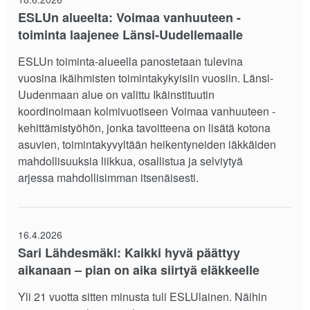
ESLUn alueelta: Voimaa vanhuuteen -
toiminta laajenee Länsi-Uudellemaalle
ESLUn toiminta-alueella panostetaan tulevina
vuosina ikäihmisten toimintakykyisiin vuosiin. Länsi-
Uudenmaan alue on valittu Ikäinstituutin
koordinoimaan kolmivuotiseen Voimaa vanhuuteen -
kehittämistyöhön, jonka tavoitteena on lisätä kotona
asuvien, toimintakyvyltään heikentyneiden iäkkäiden
mahdollisuuksia liikkua, osallistua ja selviytyä
arjessa mahdollisimman itsenäisesti.
16.4.2026
Sari Lähdesmäki: Kaikki hyvä päättyy
aikanaan – pian on aika siirtyä eläkkeelle
Yli 21 vuotta sitten minusta tuli ESLUlainen. Näihin