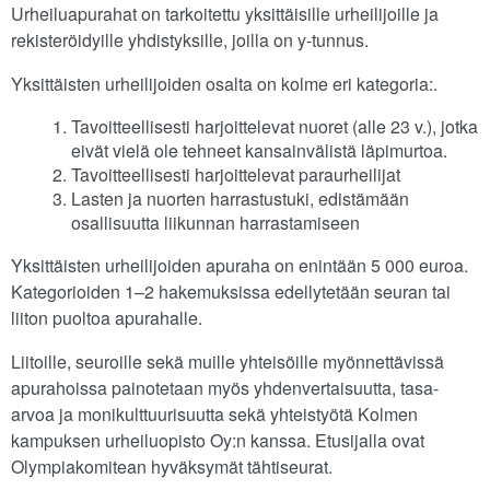
Urheiluapurahat on tarkoitettu yksittäisille urheilijoille ja
rekisteröidyille yhdistyksille, joilla on y-tunnus.
Yksittäisten urheilijoiden osalta on kolme eri kategoria:.
Tavoitteellisesti harjoittelevat nuoret (alle 23 v.), jotka
eivät vielä ole tehneet kansainvälistä läpimurtoa.
Tavoitteellisesti harjoittelevat paraurheilijat
Lasten ja nuorten harrastustuki, edistämään
osallisuutta liikunnan harrastamiseen
Yksittäisten urheilijoiden apuraha on enintään 5 000 euroa.
Kategorioiden 1–2 hakemuksissa edellytetään seuran tai
liiton puoltoa apurahalle.
Liitoille, seuroille sekä muille yhteisöille myönnettävissä
apurahoissa painotetaan myös yhdenvertaisuutta, tasa-
arvoa ja monikulttuurisuutta sekä yhteistyötä Kolmen
kampuksen urheiluopisto Oy:n kanssa. Etusijalla ovat
Olympiakomitean hyväksymät tähtiseurat.