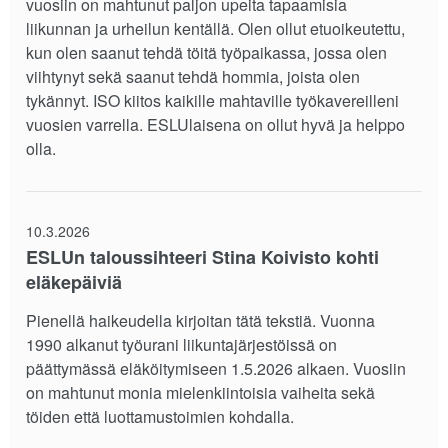
vuosiin on mahtunut paljon upeita tapaamisia
liikunnan ja urheilun kentällä. Olen ollut etuoikeutettu,
kun olen saanut tehdä töitä työpaikassa, jossa olen
viihtynyt sekä saanut tehdä hommia, joista olen
tykännyt. ISO kiitos kaikille mahtaville työkavereilleni
vuosien varrella. ESLUlaisena on ollut hyvä ja helppo
olla.
10.3.2026
ESLUn taloussihteeri Stina Koivisto kohti
eläkepäiviä
Pienellä haikeudella kirjoitan tätä tekstiä. Vuonna
1990 alkanut työurani liikuntajärjestöissä on
päättymässä eläköitymiseen 1.5.2026 alkaen. Vuosiin
on mahtunut monia mielenkiintoisia vaiheita sekä
töiden että luottamustoimien kohdalla.