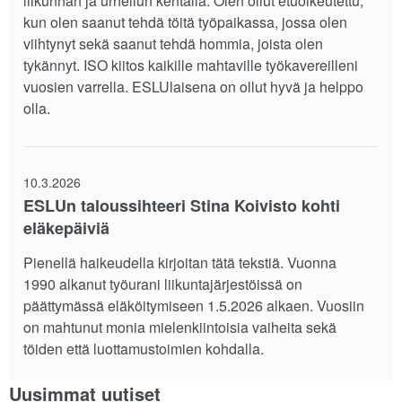
liikunnan ja urheilun kentällä. Olen ollut etuoikeutettu,
kun olen saanut tehdä töitä työpaikassa, jossa olen
viihtynyt sekä saanut tehdä hommia, joista olen
tykännyt. ISO kiitos kaikille mahtaville työkavereilleni
vuosien varrella. ESLUlaisena on ollut hyvä ja helppo
olla.
10.3.2026
ESLUn taloussihteeri Stina Koivisto kohti
eläkepäiviä
Pienellä haikeudella kirjoitan tätä tekstiä. Vuonna
1990 alkanut työurani liikuntajärjestöissä on
päättymässä eläköitymiseen 1.5.2026 alkaen. Vuosiin
on mahtunut monia mielenkiintoisia vaiheita sekä
töiden että luottamustoimien kohdalla.
Uusimmat uutiset