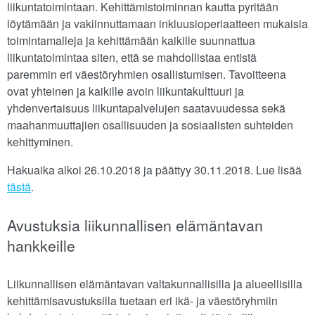
liikuntatoimintaan. Kehittämistoiminnan kautta pyritään
löytämään ja vakiinnuttamaan inkluusioperiaatteen mukaisia
toimintamalleja ja kehittämään kaikille suunnattua
liikuntatoimintaa siten, että se mahdollistaa entistä
paremmin eri väestöryhmien osallistumisen. Tavoitteena
ovat yhteinen ja kaikille avoin liikuntakulttuuri ja
yhdenvertaisuus liikuntapalvelujen saatavuudessa sekä
maahanmuuttajien osallisuuden ja sosiaalisten suhteiden
kehittyminen.
Hakuaika alkoi 26.10.2018 ja päättyy 30.11.2018. Lue lisää
tästä
.
Avustuksia liikunnallisen elämäntavan
hankkeille
Liikunnallisen elämäntavan valtakunnallisilla ja alueellisilla
kehittämisavustuksilla tuetaan eri ikä- ja väestöryhmiin