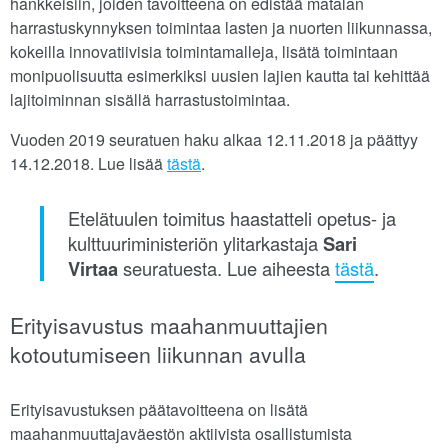
hankkeisiin, joiden tavoitteena on edistää matalan
harrastuskynnyksen toimintaa lasten ja nuorten liikunnassa,
kokeilla innovatiivisia toimintamalleja, lisätä toimintaan
monipuolisuutta esimerkiksi uusien lajien kautta tai kehittää
lajitoiminnan sisällä harrastustoimintaa.
Vuoden 2019 seuratuen haku alkaa 12.11.2018 ja päättyy
14.12.2018. Lue lisää
tästä
.
Etelätuulen toimitus haastatteli opetus- ja
kulttuuriministeriön ylitarkastaja
Sari
Virtaa
seuratuesta. Lue aiheesta
tästä
.
Erityisavustus maahanmuuttajien
kotoutumiseen liikunnan avulla
Erityisavustuksen päätavoitteena on lisätä
maahanmuuttajaväestön aktiivista osallistumista