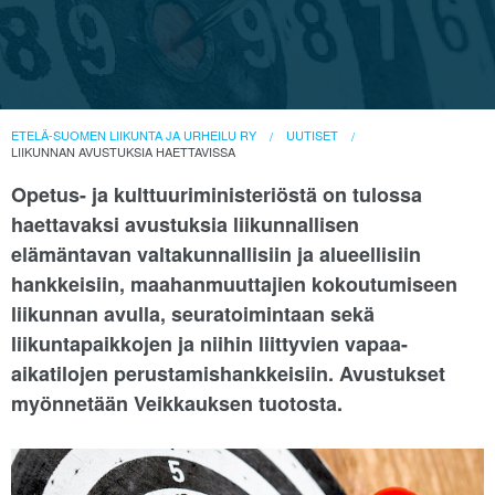
ETELÄ-SUOMEN LIIKUNTA JA URHEILU RY
UUTISET
LIIKUNNAN AVUSTUKSIA HAETTAVISSA
Opetus- ja kulttuuriministeriöstä on tulossa
haettavaksi avustuksia liikunnallisen
elämäntavan valtakunnallisiin ja alueellisiin
hankkeisiin, maahanmuuttajien kokoutumiseen
liikunnan avulla, seuratoimintaan sekä
liikuntapaikkojen ja niihin liittyvien vapaa-
aikatilojen perustamishankkeisiin. Avustukset
myönnetään Veikkauksen tuotosta.