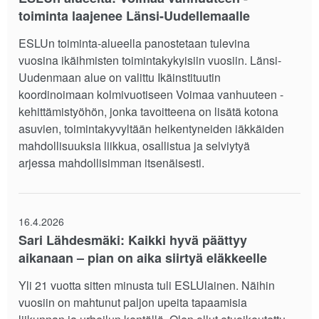
toiminta laajenee Länsi-Uudellemaalle
ESLUn toiminta-alueella panostetaan tulevina
vuosina ikäihmisten toimintakykyisiin vuosiin. Länsi-
Uudenmaan alue on valittu Ikäinstituutin
koordinoimaan kolmivuotiseen Voimaa vanhuuteen -
kehittämistyöhön, jonka tavoitteena on lisätä kotona
asuvien, toimintakyvyltään heikentyneiden iäkkäiden
mahdollisuuksia liikkua, osallistua ja selviytyä
arjessa mahdollisimman itsenäisesti.
16.4.2026
Sari Lähdesmäki: Kaikki hyvä päättyy
aikanaan – pian on aika siirtyä eläkkeelle
Yli 21 vuotta sitten minusta tuli ESLUlainen. Näihin
vuosiin on mahtunut paljon upeita tapaamisia