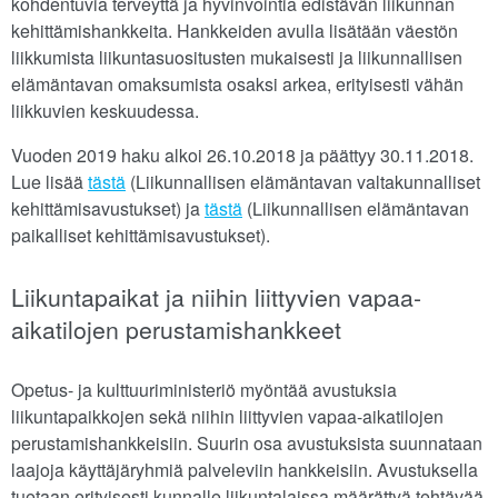
kohdentuvia terveyttä ja hyvinvointia edistävän liikunnan
kehittämishankkeita. Hankkeiden avulla lisätään väestön
liikkumista liikuntasuositusten mukaisesti ja liikunnallisen
elämäntavan omaksumista osaksi arkea, erityisesti vähän
liikkuvien keskuudessa.
Vuoden 2019 haku alkoi 26.10.2018 ja päättyy 30.11.2018.
Lue lisää
tästä
(Liikunnallisen elämäntavan valtakunnalliset
kehittämisavustukset) ja
tästä
(Liikunnallisen elämäntavan
paikalliset kehittämisavustukset).
Liikuntapaikat ja niihin liittyvien vapaa-
aikatilojen perustamishankkeet
Opetus- ja kulttuuriministeriö myöntää avustuksia
liikuntapaikkojen sekä niihin liittyvien vapaa-aikatilojen
perustamishankkeisiin. Suurin osa avustuksista suunnataan
laajoja käyttäjäryhmiä palveleviin hankkeisiin. Avustuksella
tuetaan erityisesti kunnalle liikuntalaissa määrättyä tehtävää