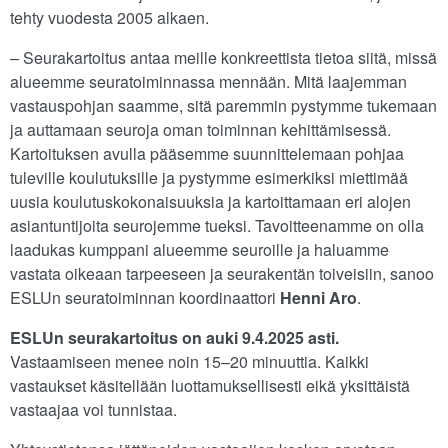
tehty vuodesta 2005 alkaen.
– Seurakartoitus antaa meille konkreettista tietoa siitä, missä
alueemme seuratoiminnassa mennään. Mitä laajemman
vastauspohjan saamme, sitä paremmin pystymme tukemaan
ja auttamaan seuroja oman toiminnan kehittämisessä.
Kartoituksen avulla pääsemme suunnittelemaan pohjaa
tuleville koulutuksille ja pystymme esimerkiksi miettimää
uusia koulutuskokonaisuuksia ja kartoittamaan eri alojen
asiantuntijoita seurojemme tueksi. Tavoitteenamme on olla
laadukas kumppani alueemme seuroille ja haluamme
vastata oikeaan tarpeeseen ja seurakentän toiveisiin, sanoo
ESLUn seuratoiminnan koordinaattori
Henni Aro
.
ESLUn seurakartoitus on auki 9.4.2025 asti.
Vastaamiseen menee noin 15–20 minuuttia. Kaikki
vastaukset käsitellään luottamuksellisesti eikä yksittäistä
vastaajaa voi tunnistaa.