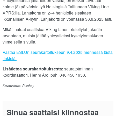
Yhteystietonsa jättäneiden vastaajien kesken arvotaan
kolme (3) päiväristeilyä Helsingistä Tallinnaan Viking Line
XPRS:llä. Lahjakortti on 2–4 henkilölle sisältäen
ikkunallisen A-hytin. Lahjakortti on voimassa 30.6.2025 asti.
Mikäli haluat osallistua Viking Linen -risteilylahjakortin
arvontaan, muista jättää yhteystietosi kyselylomakkeen
viimeisellä sivulla.
Vastaa ESLUn seurakartoitukseen 9.4.2025 mennessä tästä
linkistä.
Lisätietoa seurakartoituksesta:
seuratoiminnan
koordinaattori, Henni Aro, puh. 040 450 1950.
Kuvituskuva: Pixabay
Sinua saattaisi kiinnostaa