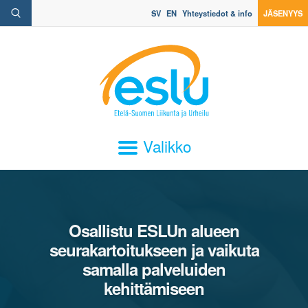
SV
EN
Yhteystiedot & info
JÄSENYYS
Valikko
Osallistu ESLUn alueen
seurakartoitukseen ja vaikuta
samalla palveluiden
kehittämiseen