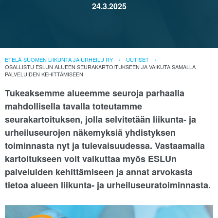
24.3.2025
ETELÄ-SUOMEN LIIKUNTA JA URHEILU RY
UUTISET
OSALLISTU ESLUN ALUEEN SEURAKARTOITUKSEEN JA VAIKUTA SAMALLA
PALVELUIDEN KEHITTÄMISEEN
Tukeaksemme alueemme seuroja parhaalla
mahdollisella tavalla toteutamme
seurakartoituksen, jolla selvitetään liikunta- ja
urheiluseurojen näkemyksiä yhdistyksen
toiminnasta nyt ja tulevaisuudessa. Vastaamalla
kartoitukseen voit vaikuttaa myös ESLUn
palveluiden kehittämiseen ja annat arvokasta
tietoa alueen liikunta- ja urheiluseuratoiminnasta.