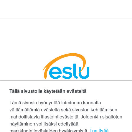
Tällä sivustolla käytetään evästeitä
Facebookissa
Instagramissa
LinkedInissä
©
Etelä-Suomen Liikunta ja Urheilu ry
Tämä sivusto hyödyntää toiminnan kannalta
välttämättömiä evästeitä sekä sivuston kehittämisen
Tietoa evästeistä (cookies)
mahdollistavia tilastointievästeitä. Joidenkin sisältöjen
näyttäminen voi lisäksi edellyttää
Yhteystiedot
markkinointievästeiden hyväksymistä.
Lue lisää