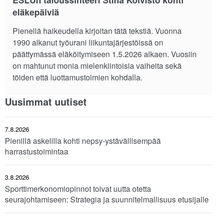
ESLUn taloussihteeri Stina Koivisto kohti
eläkepäiviä
Pienellä haikeudella kirjoitan tätä tekstiä. Vuonna
1990 alkanut työurani liikuntajärjestöissä on
päättymässä eläköitymiseen 1.5.2026 alkaen. Vuosiin
on mahtunut monia mielenkiintoisia vaiheita sekä
töiden että luottamustoimien kohdalla.
Uusimmat uutiset
7.8.2026
Pienillä askelilla kohti nepsy-ystävällisempää
harrastustoimintaa
3.8.2026
Sporttimerkonomiopinnot toivat uutta otetta
seurajohtamiseen: Strategia ja suunnitelmallisuus etusijalle