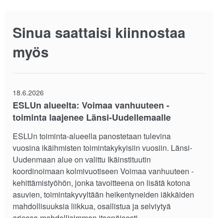
Sinua saattaisi kiinnostaa
myös
18.6.2026
ESLUn alueelta: Voimaa vanhuuteen -
toiminta laajenee Länsi-Uudellemaalle
ESLUn toiminta-alueella panostetaan tulevina
vuosina ikäihmisten toimintakykyisiin vuosiin. Länsi-
Uudenmaan alue on valittu Ikäinstituutin
koordinoimaan kolmivuotiseen Voimaa vanhuuteen -
kehittämistyöhön, jonka tavoitteena on lisätä kotona
asuvien, toimintakyvyltään heikentyneiden iäkkäiden
mahdollisuuksia liikkua, osallistua ja selviytyä
arjessa mahdollisimman itsenäisesti.