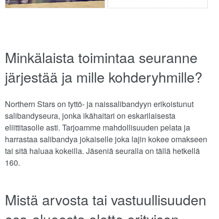
Minkälaista toimintaa seuranne
järjestää ja mille kohderyhmille?
Northern Stars on tyttö- ja naissalibandyyn erikoistunut
salibandyseura, jonka ikähaitari on eskarilaisesta
eliittitasolle asti. Tarjoamme mahdollisuuden pelata ja
harrastaa salibandya jokaiselle joka lajin kokee omakseen
tai sitä haluaa kokeilla. Jäseniä seuralla on tällä hetkellä
160.
Mistä arvosta tai vastuullisuuden
osa-alueesta olette erityisen