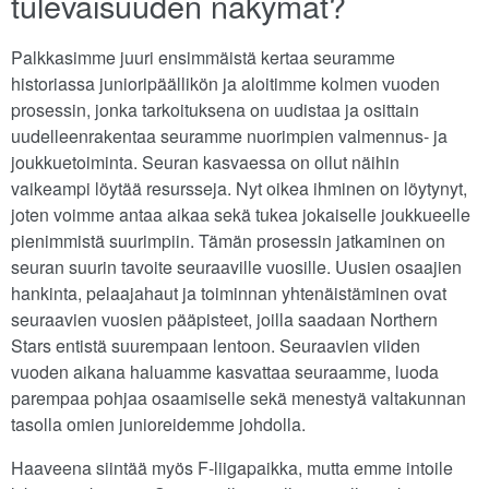
tulevaisuuden näkymät?
Palkkasimme juuri ensimmäistä kertaa seuramme
historiassa junioripäällikön ja aloitimme kolmen vuoden
prosessin, jonka tarkoituksena on uudistaa ja osittain
uudelleenrakentaa seuramme nuorimpien valmennus- ja
joukkuetoiminta. Seuran kasvaessa on ollut näihin
vaikeampi löytää resursseja. Nyt oikea ihminen on löytynyt,
joten voimme antaa aikaa sekä tukea jokaiselle joukkueelle
pienimmistä suurimpiin. Tämän prosessin jatkaminen on
seuran suurin tavoite seuraaville vuosille. Uusien osaajien
hankinta, pelaajahaut ja toiminnan yhtenäistäminen ovat
seuraavien vuosien pääpisteet, joilla saadaan Northern
Stars entistä suurempaan lentoon. Seuraavien viiden
vuoden aikana haluamme kasvattaa seuraamme, luoda
parempaa pohjaa osaamiselle sekä menestyä valtakunnan
tasolla omien junioreidemme johdolla.
Haaveena siintää myös F-liigapaikka, mutta emme intoile