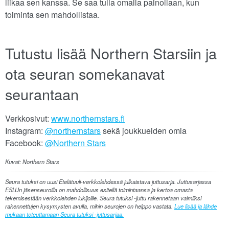
liikaa sen kanssa. Se saa tulla omalla painollaan, kun
toiminta sen mahdollistaa.
Tutustu lisää Northern Starsiin ja
ota seuran somekanavat
seurantaan
Verkkosivut:
www.northernstars.fi
Instagram:
@northernstars
sekä joukkueiden omia
Facebook:
@Northern Stars
Kuvat: Northern Stars
Seura tutuksi on uusi Etelätuuli-verkkolehdessä julkaistava juttusarja. Juttusarjassa
ESLUn jäsenseuroilla on mahdollisuus esitellä toimintaansa ja kertoa omasta
tekemisestään verkkolehden lukijoille. Seura tutuksi -juttu rakennetaan valmiiksi
rakennettujen kysymysten avulla, mihin seurojen on helppo vastata.
Lue lisää ja lähde
mukaan toteuttamaan Seura tutuksi -juttusarjaa.