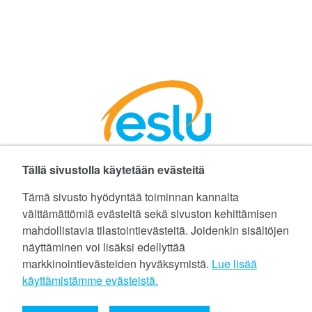
Tällä sivustolla käytetään evästeitä
Facebookissa
Instagramissa
LinkedInissä
©
Etelä-Suomen Liikunta ja Urheilu ry
Tämä sivusto hyödyntää toiminnan kannalta
välttämättömiä evästeitä sekä sivuston kehittämisen
Tietoa evästeistä (cookies)
mahdollistavia tilastointievästeitä. Joidenkin sisältöjen
näyttäminen voi lisäksi edellyttää
Yhteystiedot
markkinointievästeiden hyväksymistä.
Lue lisää
Tietosuojaseloste
käyttämistämme evästeistä.​​​​​​
eslu@eslu.fi