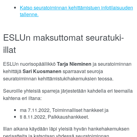
Katso seuratoiminnan kehittämistuen infotilaisuuden
tallenne.
ESLUn maksuttomat seuratuki-
illat
ESLUn nuorisopäällikkö
Tarja Nieminen
ja seuratoiminnan
kehittäjä
Sari Kuosmanen
sparraavat seuroja
seuratoiminnan kehittämistukihakemuksien teossa.
Seuroille yhteisiä sparreja järjestetään kahdella eri teemalla
kahtena eri iltana:
ma 7.11.2022, Toiminnalliset hankkeet ja
ti 8.11.2022, Palkkaushankkeet.
Illan aikana käydään läpi yleisiä hyvän hankehakemuksen
periaatteita ja katsotaan yhdessä seuratoiminnan