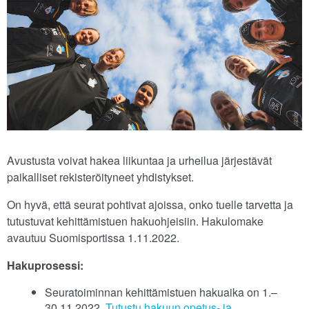
Avustusta voivat hakea liikuntaa ja urheilua järjestävät
paikalliset rekisteröityneet yhdistykset.
On hyvä, että seurat pohtivat ajoissa, onko tuelle tarvetta ja
tutustuvat kehittämistuen hakuohjeisiin. Hakulomake
avautuu Suomisportissa 1.11.2022.
Hakuprosessi:
Seuratoiminnan kehittämistuen hakuaika on 1.–
30.11.2022.
Tutustu hakuun opetus- ja