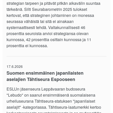
strategian tarpeen ja pitävät pitkän aikavälin suuntaa
tärkeänä. Silti Seurabarometrin 2025 tulokset
kertovat, että strateginen johtaminen on monessa
seurassa vähäistä tai sitä ei ainakaan
systemaattisesti tehdä. Valtakunnallisesti 46
prosenttia seuroista arvioi strategiansa olevan
kunnossa, 42 prosenttia osittain kunnossa ja 11
prosenttia ei kunnossa.
17.6.2026
Suomen ensimmäinen japanilaisten
aselajien Tähtiseura Espooseen
ESLUn jäsenseura Leppävaaran budoseura
"Lebudo" on saanut ensimmäisenä suomalaisena
urheiluseurana Tähtiseura-statuksen "japanilaiset
aselajit" -kategoriassa. Tähtiseura-laatumerkki kertoo