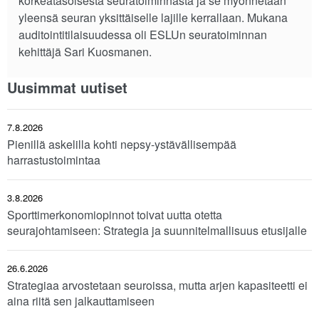
korkeatasoisesta seuratoiminnasta ja se myönnetään
yleensä seuran yksittäiselle lajille kerrallaan. Mukana
auditointitilaisuudessa oli ESLUn seuratoiminnan
kehittäjä Sari Kuosmanen.
Uusimmat uutiset
7.8.2026
Pienillä askelilla kohti nepsy-ystävällisempää
harrastustoimintaa
3.8.2026
Sporttimerkonomiopinnot toivat uutta otetta
seurajohtamiseen: Strategia ja suunnitelmallisuus etusijalle
26.6.2026
Strategiaa arvostetaan seuroissa, mutta arjen kapasiteetti ei
aina riitä sen jalkauttamiseen