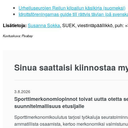
Urheiluseurojen Reilun kilpailun käsikirja (suomeksi)
Idrottsföreningarnas guide till rättvis tävlan (på svensk
Lisätietoja:
Susanna Sokka
, SUEK, viestintäpäällikkö, puh:
Kuvituskuva: Pixabay
Sinua saattaisi kiinnostaa m
3.8.2026
Sporttimerkonomiopinnot toivat uutta otetta s
suunnitelmallisuus etusijalle
Sporttimerkonomikoulutus tarjosi työkaluja seuratoiminn
ammatillista osaamista, kertoo merkonomiksi valmistunut