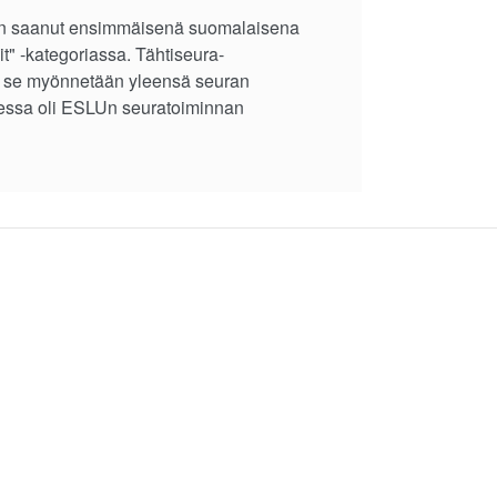
n saanut ensimmäisenä suomalaisena
t" -kategoriassa. Tähtiseura-
ja se myönnetään yleensä seuran
uudessa oli ESLUn seuratoiminnan