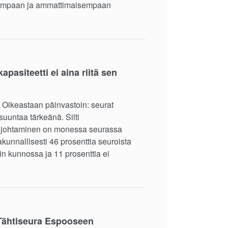
isempaan ja ammattimaisempaan
pasiteetti ei aina riitä sen
. Oikeastaan päinvastoin: seurat
 suuntaa tärkeänä. Silti
en johtaminen on monessa seurassa
akunnallisesti 46 prosenttia seuroista
in kunnossa ja 11 prosenttia ei
Tähtiseura Espooseen