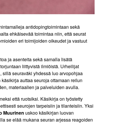
oimintamalleja antidopingtoimintaan sekä
alta ehkäisevää toimintaa niin, että seurat
omioiden eri toimijoiden oikeudet ja vastuut
ietoa ja asenteita sekä samalla lisätä
juntaan liittyvistä ilmiöistä. Urheilijat
, sillä seuraväki yhdessä luo arvopohjaa
un käsikirja auttaa seuroja ottamaan reilun
den, materiaalien ja palveluiden avulla.
eksi että ruotsiksi. Käsikirja on työstetty
isesti seurojen tarpeisiin ja tilanteisiin. Yksi
o Muurinen
uskoo käsikirjan luovan
malla se elää mukana seuran arjessa reagoiden