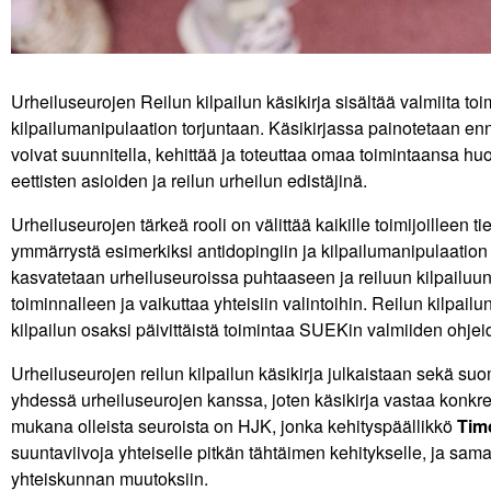
Urheiluseurojen Reilun kilpailun käsikirja sisältää valmiita t
kilpailumanipulaation torjuntaan. Käsikirjassa painotetaan enn
voivat suunnitella, kehittää ja toteuttaa omaa toimintaansa hu
eettisten asioiden ja reilun urheilun edistäjinä.
Urheiluseurojen tärkeä rooli on välittää kaikille toimijoilleen t
ymmärrystä esimerkiksi antidopingiin ja kilpailumanipulaation tor
kasvatetaan urheiluseuroissa puhtaaseen ja reiluun kilpailuun
toiminnalleen ja vaikuttaa yhteisiin valintoihin. Reilun kilpail
kilpailun osaksi päivittäistä toimintaa SUEKin valmiiden ohjei
Urheiluseurojen reilun kilpailun käsikirja julkaistaan sekä suom
yhdessä urheiluseurojen kanssa, joten käsikirja vastaa konkreett
mukana olleista seuroista on HJK, jonka kehityspäällikkö
Tim
suuntaviivoja yhteiselle pitkän tähtäimen kehitykselle, ja sa
yhteiskunnan muutoksiin.