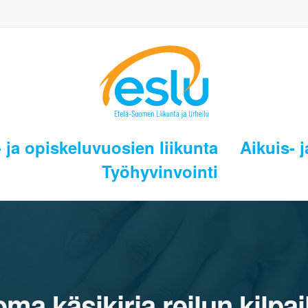
 ja opiskeluvuosien liikunta
Aikuis- j
Työhyvinvointi
oma käsikirja reilun kilpa