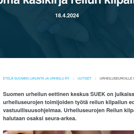
18.4.2024
ETELÄ-SUOMEN LIIKUNTA JA URHEILU RY
UUTISET
URHEILUSEUROILLE O
Suomen urheilun eettinen keskus SUEK on julkaissu
urheiluseurojen toimijoiden työtä reilun kilpailun 
vastuullisuusohjelmaa. Urheiluseurojen Reilun kilp
halutaan osaksi seura-arkea.