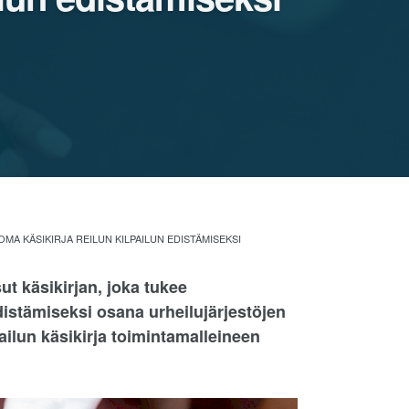
MA KÄSIKIRJA REILUN KILPAILUN EDISTÄMISEKSI
t käsikirjan, joka tukee
edistämiseksi osana urheilujärjestöjen
ailun käsikirja toimintamalleineen