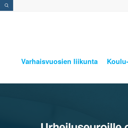
Varhaisvuosien liikunta
Koulu-
Urheiluseuroille 