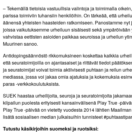
– Tekemällä tietoisia vastuullisia valintoja ja toimimalla oik
parissa toimiviin tuhansiin henkilöihin. On tärkeää, että urheil
äänensä yhteisten haasteiden ratkomiseen. Panostamme nyt ja t
joissa vaikutuksemme urheiluun sisäisesti sekä ympäröivään
vahvistaa eettisten asioiden paikkaa seuroissa ja urheilun yti
Muurinen sanoo.
Antidopingsäännöstö rikkomuksineen koskettaa kaikkia urheilutoi
että seuratoimijoilla on ajantasaiset ja riittävät tiedot päätöks
ja seuratoimijat voivat toimia aktiivisesti puhtaan ja reilun urh
mediassa, jossa voi jakaa omia ajatuksia ja kokemuksia esime
paras -verkkokoulutuksista.
SUEK haastaa urheilijoita, seuroja ja seuratoimijoita jakamaa
kilpailun puolesta erityisesti kansainvälisenä Play True -päiv
Play True -päivää on vietetty vuodesta 2014 lähtien Maailm
lisätä sosiaalisen median julkaisuihin tunnisteet #puhtaastipar
Tutustu käsikirjoihin suomeksi ja ruotsiksi: