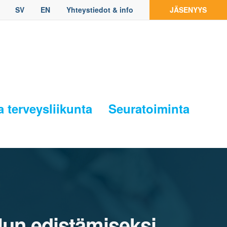
SV
EN
Yhteystiedot & info
JÄSENYYS
a terveysliikunta
Seuratoiminta
ilun edistämiseksi