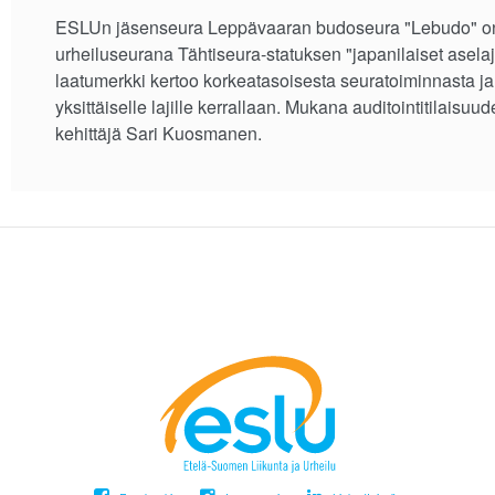
ESLUn jäsenseura Leppävaaran budoseura "Lebudo" o
urheiluseurana Tähtiseura-statuksen "japanilaiset aselaji
laatumerkki kertoo korkeatasoisesta seuratoiminnasta 
yksittäiselle lajille kerrallaan. Mukana auditointitilais
kehittäjä Sari Kuosmanen.