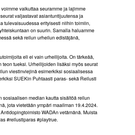
ein, voimme vaikuttaa seuramme ja lajimme
useurat valjastavat asiantuntijuutensa ja
ulevaisuudessa erityisesti niihin toimiin,
 yhteiskuntaan on suurin. Samalla haluamme
messä sekä reilun urheilun edistäjänä,
mijoita eli ei vain urheilijoita. On tärkeää,
en teon tueksi. Urheilijoiden lisäksi myös seurat
eilun viestinviejinä esimerkiksi sosiaalisessa
rkiksi SUEKin Puhtaasti paras- sekä Reilusti
n sosiaalisen median kautta sisältöä reilun
änä, jota vietetään ympäri maailman 19.4.2024.
an Antidopingtoimisto WADAn vetämänä. Muista
as #reilustiparas #playtrue.