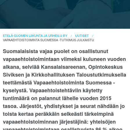
ETELÄ-SUOMEN LIIKUNTA JA URHEILU RY
UUTISET
VAPAAEHTOISTOIMINTA SUOMESSA -TUTKIMUS JULKAISTU
Suomalaisista vajaa puolet on osallistunut
vapaaehtoistoimintaan viimeksi kuluneen vuoden
aikana, selviää Kansalaisareenan, Opintokeskus
Siviksen ja Kirkkohallituksen Taloustutkimuksella
teettämästä Vapaaehtoistoiminta Suomessa -
kyselystä. Vapaaehtoistehtäviin käytetty
tuntimäärä on palannut lähelle vuoden 2015
tasoa. Järjestöt, yhdistykset ja seurat nähdään jo
toista kertaa peräkkäin selkeästi tärkeimpinä
vapaaehtoistoiminnan järjestäjinä: yhteisöjen
vapaaehtoistoimintaan osallistuvista 86 % aikoo