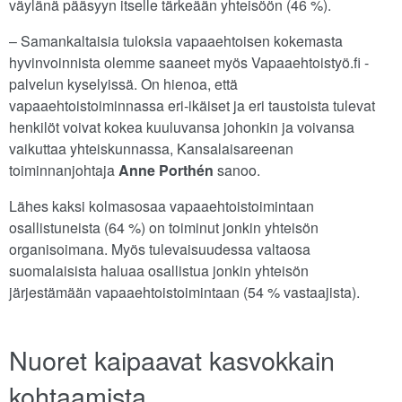
väylänä pääsyyn itselle tärkeään yhteisöön (46 %).
– Samankaltaisia tuloksia vapaaehtoisen kokemasta
hyvinvoinnista olemme saaneet myös Vapaaehtoistyö.fi -
palvelun kyselyissä. On hienoa, että
vapaaehtoistoiminnassa eri-ikäiset ja eri taustoista tulevat
henkilöt voivat kokea kuuluvansa johonkin ja voivansa
vaikuttaa yhteiskunnassa, Kansalaisareenan
toiminnanjohtaja
Anne Porthén
sanoo.
Lähes kaksi kolmasosaa vapaaehtoistoimintaan
osallistuneista (64 %) on toiminut jonkin yhteisön
organisoimana. Myös tulevaisuudessa valtaosa
suomalaisista haluaa osallistua jonkin yhteisön
järjestämään vapaaehtoistoimintaan (54 % vastaajista).
Nuoret kaipaavat kasvokkain
kohtaamista