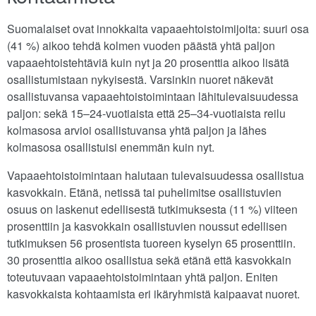
Suomalaiset ovat innokkaita vapaaehtoistoimijoita: suuri osa
(41 %) aikoo tehdä kolmen vuoden päästä yhtä paljon
vapaaehtoistehtäviä kuin nyt ja 20 prosenttia aikoo lisätä
osallistumistaan nykyisestä. Varsinkin nuoret näkevät
osallistuvansa vapaaehtoistoimintaan lähitulevaisuudessa
paljon: sekä 15–24-vuotiaista että 25–34-vuotiaista reilu
kolmasosa arvioi osallistuvansa yhtä paljon ja lähes
kolmasosa osallistuisi enemmän kuin nyt.
Vapaaehtoistoimintaan halutaan tulevaisuudessa osallistua
kasvokkain. Etänä, netissä tai puhelimitse osallistuvien
osuus on laskenut edellisestä tutkimuksesta (11 %) viiteen
prosenttiin ja kasvokkain osallistuvien noussut edellisen
tutkimuksen 56 prosentista tuoreen kyselyn 65 prosenttiin.
30 prosenttia aikoo osallistua sekä etänä että kasvokkain
toteutuvaan vapaaehtoistoimintaan yhtä paljon. Eniten
kasvokkaista kohtaamista eri ikäryhmistä kaipaavat nuoret.