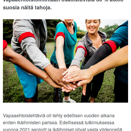
suosia näitä tahoja.
Vapaaehtoistehtäviä oli tehty edellisen vuoden aikana
eniten ikäihmisten parissa. Edellisessä tutkimuksessa
vuonna 2021 seniorit ja ikäihmiset olivat vasta viidennellä