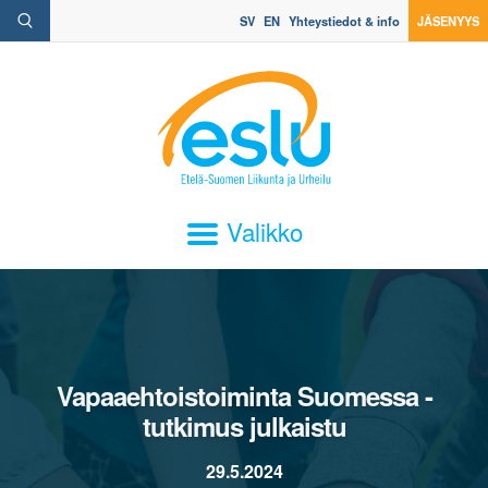
SV
EN
Yhteystiedot & info
JÄSENYYS
Valikko
Vapaaehtoistoiminta Suomessa -
tutkimus julkaistu
29.5.2024