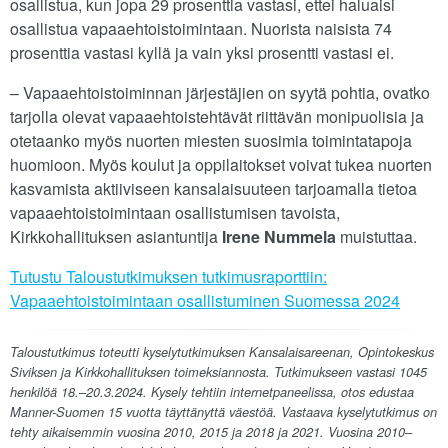
osallistua, kun jopa 29 prosenttia vastasi, ettei haluaisi
osallistua vapaaehtoistoimintaan. Nuorista naisista 74
prosenttia vastasi kyllä ja vain yksi prosentti vastasi ei.
– Vapaaehtoistoiminnan järjestäjien on syytä pohtia, ovatko
tarjolla olevat vapaaehtoistehtävät riittävän monipuolisia ja
otetaanko myös nuorten miesten suosimia toimintatapoja
huomioon. Myös koulut ja oppilaitokset voivat tukea nuorten
kasvamista aktiiviseen kansalaisuuteen tarjoamalla tietoa
vapaaehtoistoimintaan osallistumisen tavoista,
Kirkkohallituksen asiantuntija
Irene Nummela
muistuttaa.
Tutustu Taloustutkimuksen tutkimusraporttiin:
Vapaaehtoistoimintaan osallistuminen Suomessa 2024
Taloustutkimus toteutti kyselytutkimuksen Kansalaisareenan, Opintokeskus
Siviksen ja Kirkkohallituksen toimeksiannosta. Tutkimukseen vastasi 1045
henkilöä 18.–20.3.2024. Kysely tehtiin internetpaneelissa, otos edustaa
Manner-Suomen 15 vuotta täyttänyttä väestöä. Vastaava kyselytutkimus on
tehty aikaisemmin vuosina 2010, 2015 ja 2018 ja 2021. Vuosina 2010–