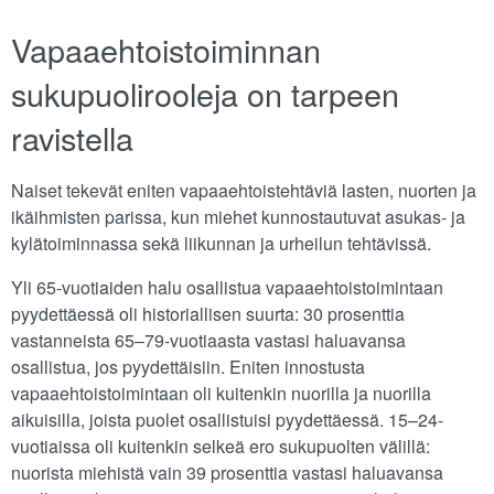
Vapaaehtoistoiminnan
sukupuolirooleja on tarpeen
ravistella
Naiset tekevät eniten vapaaehtoistehtäviä lasten, nuorten ja
ikäihmisten parissa, kun miehet kunnostautuvat asukas- ja
kylätoiminnassa sekä liikunnan ja urheilun tehtävissä.
Yli 65-vuotiaiden halu osallistua vapaaehtoistoimintaan
pyydettäessä oli historiallisen suurta: 30 prosenttia
vastanneista 65–79-vuotiaasta vastasi haluavansa
osallistua, jos pyydettäisiin. Eniten innostusta
vapaaehtoistoimintaan oli kuitenkin nuorilla ja nuorilla
aikuisilla, joista puolet osallistuisi pyydettäessä. 15–24-
vuotiaissa oli kuitenkin selkeä ero sukupuolten välillä:
nuorista miehistä vain 39 prosenttia vastasi haluavansa