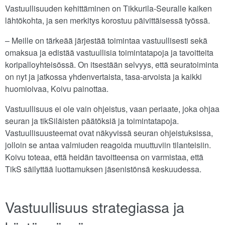
Vastuullisuuden kehittäminen on Tikkurila-Seuralle kaiken
lähtökohta, ja sen merkitys korostuu päivittäisessä työssä.
– Meille on tärkeää järjestää toimintaa vastuullisesti sekä
omaksua ja edistää vastuullisia toimintatapoja ja tavoitteita
koripalloyhteisössä. On itsestään selvyys, että seuratoiminta
on nyt ja jatkossa yhdenvertaista, tasa-arvoista ja kaikki
huomioivaa, Koivu painottaa.
Vastuullisuus ei ole vain ohjeistus, vaan periaate, joka ohjaa
seuran ja tikSiläisten päätöksiä ja toimintatapoja.
Vastuullisuusteemat ovat näkyvissä seuran ohjeistuksissa,
jolloin se antaa valmiuden reagoida muuttuviin tilanteisiin.
Koivu toteaa, että heidän tavoitteensa on varmistaa, että
TikS säilyttää luottamuksen jäsenistönsä keskuudessa.
Vastuullisuus strategiassa ja