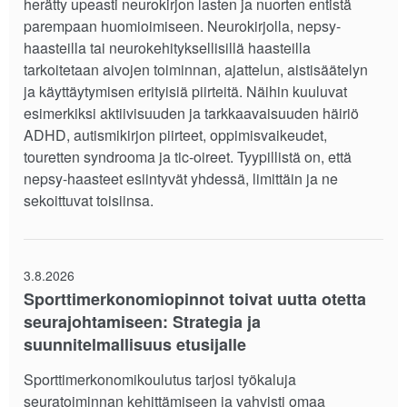
herätty upeasti neurokirjon lasten ja nuorten entistä
parempaan huomioimiseen. Neurokirjolla, nepsy-
haasteilla tai neurokehityksellisillä haasteilla
tarkoitetaan aivojen toiminnan, ajattelun, aistisäätelyn
ja käyttäytymisen erityisiä piirteitä. Näihin kuuluvat
esimerkiksi aktiivisuuden ja tarkkaavaisuuden häiriö
ADHD, autismikirjon piirteet, oppimisvaikeudet,
touretten syndrooma ja tic-oireet. Tyypillistä on, että
nepsy-haasteet esiintyvät yhdessä, limittäin ja ne
sekoittuvat toisiinsa.
3.8.2026
Sporttimerkonomiopinnot toivat uutta otetta
seurajohtamiseen: Strategia ja
suunnitelmallisuus etusijalle
Sporttimerkonomikoulutus tarjosi työkaluja
seuratoiminnan kehittämiseen ja vahvisti omaa