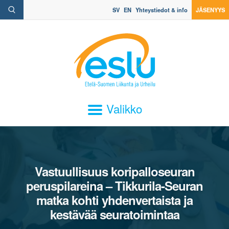
SV
EN
Yhteystiedot & info
JÄSENYYS
Valikko
Vastuullisuus koripalloseuran
peruspilareina – Tikkurila-Seuran
matka kohti yhdenvertaista ja
kestävää seuratoimintaa