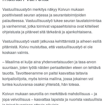
Vastuullisuustyön merkitys näkyy Koivun mukaan
positiivisesti seuran arjessa ja seurantatoimijoiden
palautteessa. Vastuullisuustyö tukee seuran taustatoimintaa
ja vanhemmat, jotka toimivat vapaaehtoisina ovat kiitelleet
ohjeistusta ja pitäneet sitä tärkeänä ja ajankohtaisena.
Vastuullisuustyö vaatii jatkuvaa kehittämistä ja aiheen esillä
pitämistä. Koivu muistuttaa, että vastuullisuustyö ei ole
koskaan valmis.
– Maailma ei kulje aina yhdenvertaisuuden ja tasa-arvon
suuntaan, joten työtä näiden periaatteiden eteen on tehtävä
tauotta. Tavoitteenamme on paitsi kasvattaa taitavia
koripalloilijoita, myös toimia mallina, jossa jokainen voi
tuntea kuuluvansa osaksi yhteisöä, hän toteaa.
Koivun mukaan seuroilla on merkittävä mahdollisuus – ja
jopa velvollisuus – kasvattaa lapsista ja nuorista vastuullisia
ja toiset huomioon ottavia aikuisia.