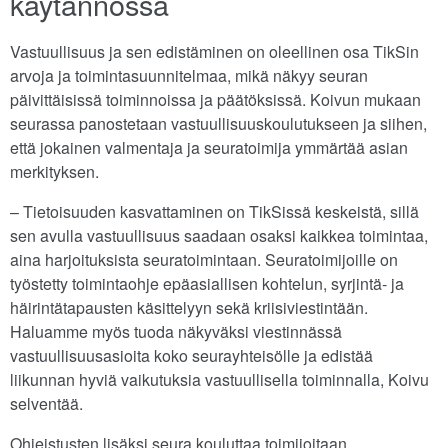
käytännössä
Vastuullisuus ja sen edistäminen on oleellinen osa TikSin
arvoja ja toimintasuunnitelmaa, mikä näkyy seuran
päivittäisissä toiminnoissa ja päätöksissä. Koivun mukaan
seurassa panostetaan vastuullisuuskoulutukseen ja siihen,
että jokainen valmentaja ja seuratoimija ymmärtää asian
merkityksen.
– Tietoisuuden kasvattaminen on TikSissä keskeistä, sillä
sen avulla vastuullisuus saadaan osaksi kaikkea toimintaa,
aina harjoituksista seuratoimintaan. Seuratoimijoille on
työstetty toimintaohje epäasiallisen kohtelun, syrjintä- ja
häirintätapausten käsittelyyn sekä kriisiviestintään.
Haluamme myös tuoda näkyväksi viestinnässä
vastuullisuusasioita koko seurayhteisölle ja edistää
liikunnan hyviä vaikutuksia vastuullisella toiminnalla, Koivu
selventää.
Ohjeistusten lisäksi seura kouluttaa toimijoitaan.