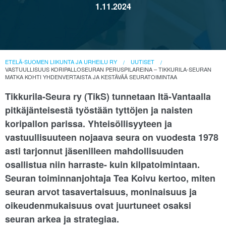
1.11.2024
ETELÄ-SUOMEN LIIKUNTA JA URHEILU RY
UUTISET
VASTUULLISUUS KORIPALLOSEURAN PERUSPILAREINA – TIKKURILA-SEURAN
MATKA KOHTI YHDENVERTAISTA JA KESTÄVÄÄ SEURATOIMINTAA
Tikkurila-Seura ry (TikS) tunnetaan Itä-Vantaalla
pitkäjänteisestä työstään tyttöjen ja naisten
koripallon parissa. Yhteisöllisyyteen ja
vastuullisuuteen nojaava seura on vuodesta 1978
asti tarjonnut jäsenilleen mahdollisuuden
osallistua niin harraste- kuin kilpatoimintaan.
Seuran toiminnanjohtaja Tea Koivu kertoo, miten
seuran arvot tasavertaisuus, moninaisuus ja
oikeudenmukaisuus ovat juurtuneet osaksi
seuran arkea ja strategiaa.