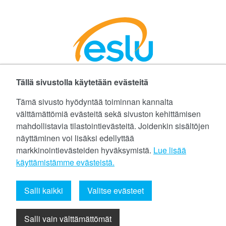
Tällä sivustolla käytetään evästeitä
Facebookissa
Instagramissa
LinkedInissä
©
Etelä-Suomen Liikunta ja Urheilu ry
Tämä sivusto hyödyntää toiminnan kannalta
välttämättömiä evästeitä sekä sivuston kehittämisen
Tietoa evästeistä (cookies)
mahdollistavia tilastointievästeitä. Joidenkin sisältöjen
näyttäminen voi lisäksi edellyttää
Yhteystiedot
markkinointievästeiden hyväksymistä.
Lue lisää
Tietosuojaseloste
käyttämistämme evästeistä.​​​​​​
eslu@eslu.fi
Salli kaikki
Valitse evästeet
Salli vain välttämättömät