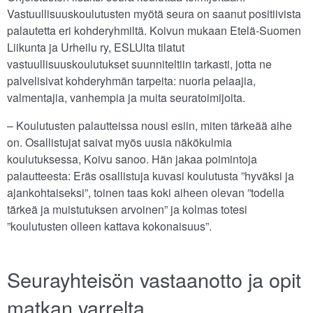
Vastuullisuuskoulutusten myötä seura on saanut positiivista
palautetta eri kohderyhmiltä. Koivun mukaan Etelä-Suomen
Liikunta ja Urheilu ry, ESLUlta tilatut
vastuullisuuskoulutukset suunniteltiin tarkasti, jotta ne
palvelisivat kohderyhmän tarpeita: nuoria pelaajia,
valmentajia, vanhempia ja muita seuratoimijoita.
– Koulutusten palautteissa nousi esiin, miten tärkeää aihe
on. Osallistujat saivat myös uusia näkökulmia
koulutuksessa, Koivu sanoo. Hän jakaa poimintoja
palautteesta: Eräs osallistuja kuvasi koulutusta ”hyväksi ja
ajankohtaiseksi”, toinen taas koki aiheen olevan ”todella
tärkeä ja muistutuksen arvoinen” ja kolmas totesi
”koulutusten olleen kattava kokonaisuus”.
Seurayhteisön vastaanotto ja opit
matkan varrelta