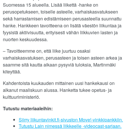
Suomessa 15 alueella. Lisää liikettä -hanke on
perusopetukseen, toiselle asteelle, varhaiskasvatukseen
sekä harrastamisen edistämiseen perusasteella suunnattu
hanke. Hankkeen tavoitteena on lisätä väestön liikuntaa ja
fyysistä aktiivisuutta, erityisesti vähän liikkuvien lasten ja
nuorten keskuudessa.
– Tavoitteemme on, että liike juurtuu osaksi
varhaiskasvatuksen, perusasteen ja toisen asteen arkea ja
saamme sitä kautta aikaan pysyviä tuloksia, Martinmäki
kiteyttää.
Kahdentoista kuukauden mittainen uusi hankekausi on
alkanut maaliskuun alussa. Hanketta tukee opetus- ja
kulttuuriministeriö.
Tutustu materiaaleihin:
Siirry liikuntavinkit.fi-sivuston Move!-vinkkipankkiin.
Tutustu Lain nimessä liikkeelle -videocast-sarjaan.