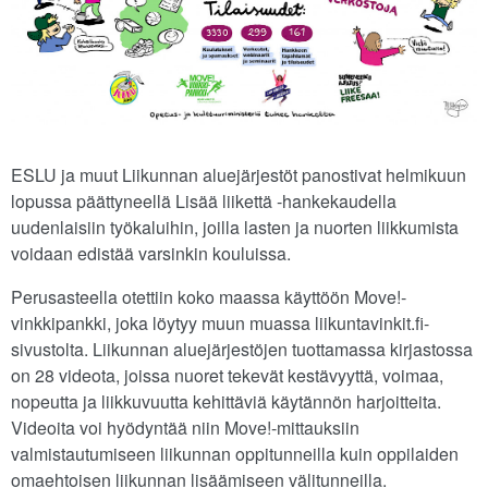
ESLU ja muut Liikunnan aluejärjestöt panostivat helmikuun
lopussa päättyneellä Lisää liikettä -hankekaudella
uudenlaisiin työkaluihin, joilla lasten ja nuorten liikkumista
voidaan edistää varsinkin kouluissa.
Perusasteella otettiin koko maassa käyttöön Move!-
vinkkipankki, joka löytyy muun muassa liikuntavinkit.fi-
sivustolta. Liikunnan aluejärjestöjen tuottamassa kirjastossa
on 28 videota, joissa nuoret tekevät kestävyyttä, voimaa,
nopeutta ja liikkuvuutta kehittäviä käytännön harjoitteita.
Videoita voi hyödyntää niin Move!-mittauksiin
valmistautumiseen liikunnan oppitunneilla kuin oppilaiden
omaehtoisen liikunnan lisäämiseen välitunneilla.