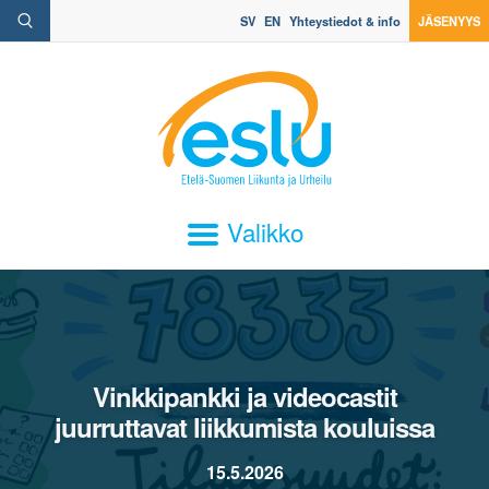
SV
EN
Yhteystiedot & info
JÄSENYYS
Valikko
Vinkkipankki ja videocastit
juurruttavat liikkumista kouluissa
15.5.2026