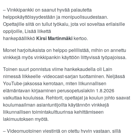
– Vinkkipankki on saanut hyvää palautetta
helppokäyttöisyydestään ja monipuolisuudestaan.
Opettajille siitä on tullut työkalu, jota voi soveltaa erilaisille
oppijoille, Lisää liikettä
hankepäällikkö
Kirsi Martinmäki
kertoo.
Monet harjoituksista on helppo pelillistää, mihin on annettu
vinkkejä myös vinkkipankin käyttöön liittyvissä työpajoissa.
Toinen suuri ponnistus viime hankekaudella oli Lain
nimessä liikkeelle
-videocast-sarjan tuottaminen. Neljässä
YouTube-jaksossa kerrotaan, miten liikunnallisen
elämäntavan kirjaaminen perusopetuslakiin 1.8.2026
vaikuttaa kouluissa. Rehtorit, opettajat ja koulun johto saavat
koulumaailman asiantuntijoilta käytännön vinkkejä
liikunnallisen toimintakulttuurinsa kehittämiseen
lakimuutoksen myötä.
– Videomuotoinen viestintä on otettu hyvin vastaan, sillä