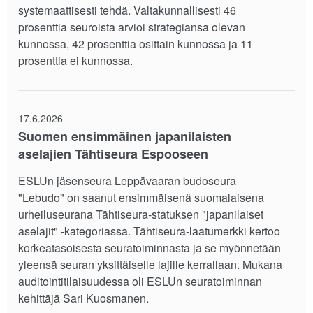
systemaattisesti tehdä. Valtakunnallisesti 46
prosenttia seuroista arvioi strategiansa olevan
kunnossa, 42 prosenttia osittain kunnossa ja 11
prosenttia ei kunnossa.
17.6.2026
Suomen ensimmäinen japanilaisten
aselajien Tähtiseura Espooseen
ESLUn jäsenseura Leppävaaran budoseura
"Lebudo" on saanut ensimmäisenä suomalaisena
urheiluseurana Tähtiseura-statuksen "japanilaiset
aselajit" -kategoriassa. Tähtiseura-laatumerkki kertoo
korkeatasoisesta seuratoiminnasta ja se myönnetään
yleensä seuran yksittäiselle lajille kerrallaan. Mukana
auditointitilaisuudessa oli ESLUn seuratoiminnan
kehittäjä Sari Kuosmanen.