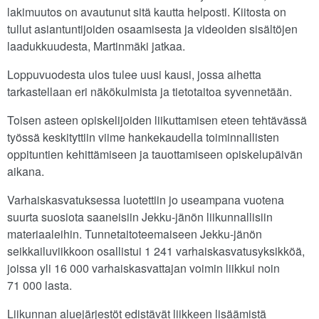
lakimuutos on avautunut sitä kautta helposti. Kiitosta on
tullut asiantuntijoiden osaamisesta ja videoiden sisältöjen
laadukkuudesta, Martinmäki jatkaa.
Loppuvuodesta ulos tulee uusi kausi, jossa aihetta
tarkastellaan eri näkökulmista ja tietotaitoa syvennetään.
Toisen asteen opiskelijoiden liikuttamisen eteen tehtävässä
työssä keskityttiin viime hankekaudella toiminnallisten
oppituntien kehittämiseen ja tauottamiseen opiskelupäivän
aikana.
Varhaiskasvatuksessa luotettiin jo useampana vuotena
suurta suosiota saaneisiin Jekku-jänön liikunnallisiin
materiaaleihin. Tunnetaitoteemaiseen Jekku-jänön
seikkailuviikkoon osallistui 1 241 varhaiskasvatusyksikköä,
joissa yli 16 000 varhaiskasvattajan voimin liikkui noin
71 000 lasta.
Liikunnan aluejärjestöt edistävät liikkeen lisäämistä