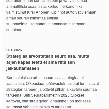
seuratoiminnan kehittämiseen ja vahvisti omaa
ammatillista osaamista, kertoo merkonomiksi
valmistunut Kirsi Ahonen. Opinnot auttoivat viemään
oman seuran toimintaa entistä
suunnitelmallisempaan ja ammattimaisempaan
suuntaan.
26.6.2026
Strategiaa arvostetaan seuroissa, mutta
arjen kapasiteetti ei aina riitä sen
jalkauttamiseen
Suomalaisissa urheiluseuroissa strategiaa ei
vastusteta. Oikeastaan päinvastoin: seurat tunnistavat
strategian tarpeen ja pitävät pitkän aikavälin suuntaa
tärkeänä. Silti Seurabarometrin 2025 tulokset
kertovat, että strateginen johtaminen on monessa
seurassa vähäistä tai sitä ei ainakaan