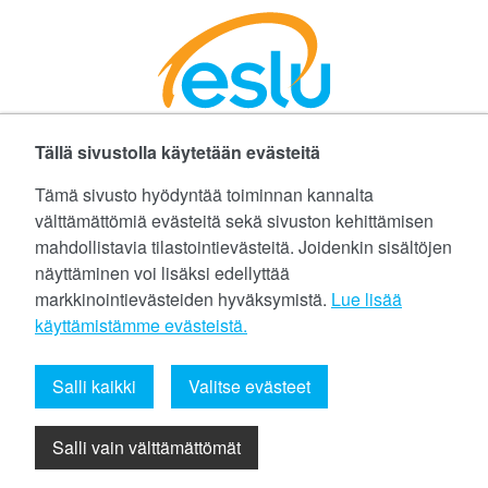
Tällä sivustolla käytetään evästeitä
Facebookissa
Instagramissa
LinkedInissä
©
Etelä-Suomen Liikunta ja Urheilu ry
Tämä sivusto hyödyntää toiminnan kannalta
välttämättömiä evästeitä sekä sivuston kehittämisen
Tietoa evästeistä (cookies)
mahdollistavia tilastointievästeitä. Joidenkin sisältöjen
näyttäminen voi lisäksi edellyttää
Yhteystiedot
markkinointievästeiden hyväksymistä.
Lue lisää
Tietosuojaseloste
käyttämistämme evästeistä.​​​​​​
eslu@eslu.fi
Salli kaikki
Valitse evästeet
Salli vain välttämättömät