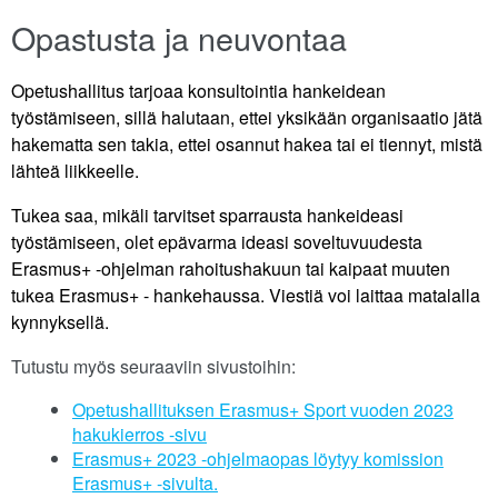
Opastusta ja neuvontaa
Opetushallitus tarjoaa konsultointia hankeidean
työstämiseen, sillä halutaan, ettei yksikään organisaatio jätä
hakematta sen takia, ettei osannut hakea tai ei tiennyt, mistä
lähteä liikkeelle.
Tukea saa, mikäli tarvitset sparrausta hankeideasi
työstämiseen, olet epävarma ideasi soveltuvuudesta
Erasmus+ -ohjelman rahoitushakuun tai kaipaat muuten
tukea Erasmus+ - hankehaussa. Viestiä voi laittaa matalalla
kynnyksellä.
Tutustu myös seuraaviin sivustoihin:
Opetushallituksen Erasmus+ Sport vuoden 2023
hakukierros -sivu
Erasmus+ 2023 -ohjelmaopas löytyy komission
Erasmus+ -sivulta.