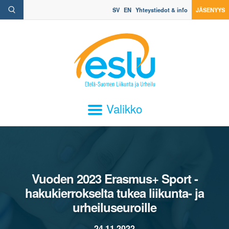
SV
EN
Yhteystiedot & info
JÄSENYYS
Valikko
Vuoden 2023 Erasmus+ Sport -
hakukierrokselta tukea liikunta- ja
urheiluseuroille
24.11.2022