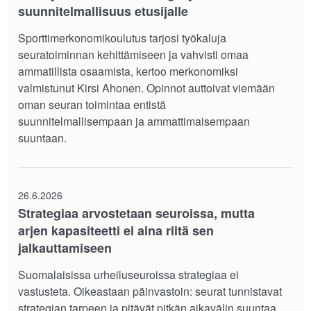
suunnitelmallisuus etusijalle
Sporttimerkonomikoulutus tarjosi työkaluja
seuratoiminnan kehittämiseen ja vahvisti omaa
ammatillista osaamista, kertoo merkonomiksi
valmistunut Kirsi Ahonen. Opinnot auttoivat viemään
oman seuran toimintaa entistä
suunnitelmallisempaan ja ammattimaisempaan
suuntaan.
26.6.2026
Strategiaa arvostetaan seuroissa, mutta
arjen kapasiteetti ei aina riitä sen
jalkauttamiseen
Suomalaisissa urheiluseuroissa strategiaa ei
vastusteta. Oikeastaan päinvastoin: seurat tunnistavat
strategian tarpeen ja pitävät pitkän aikavälin suuntaa