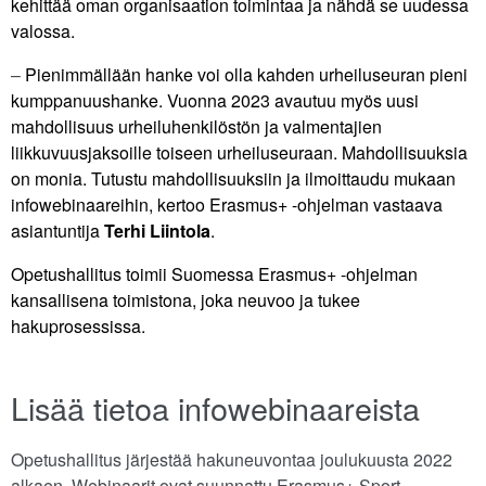
kehittää oman organisaation toimintaa ja nähdä se uudessa
valossa.
–
Pienimmällään hanke voi olla kahden urheiluseuran pieni
kumppanuushanke. Vuonna 2023 avautuu myös uusi
mahdollisuus urheiluhenkilöstön ja valmentajien
liikkuvuusjaksoille toiseen urheiluseuraan. Mahdollisuuksia
on monia. Tutustu mahdollisuuksiin ja ilmoittaudu mukaan
infowebinaareihin, kertoo Erasmus+ -ohjelman vastaava
asiantuntija
Terhi Liintola
.
Opetushallitus toimii Suomessa Erasmus+ -ohjelman
kansallisena toimistona, joka neuvoo ja tukee
hakuprosessissa.
Lisää tietoa infowebinaareista
Opetushallitus järjestää hakuneuvontaa joulukuusta 2022
alkaen. Webinaarit ovat suunnattu Erasmus+ Sport -