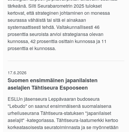
tärkeänä. Silti Seurabarometrin 2025 tulokset
kertovat, että strateginen johtaminen on monessa
seurassa vähäistä tai sitä ei ainakaan
systemaattisesti tehdä. Valtakunnallisesti 46
prosenttia seuroista arvioi strategiansa olevan
kunnossa, 42 prosenttia osittain kunnossa ja 11
prosenttia ei kunnossa.
17.6.2026
Suomen ensimmäinen japanilaisten
aselajien Tähtiseura Espooseen
ESLUn jäsenseura Leppävaaran budoseura
"Lebudo" on saanut ensimmäisenä suomalaisena
urheiluseurana Tähtiseura-statuksen "japanilaiset
aselajit" -kategoriassa. Tähtiseura-laatumerkki kertoo
korkeatasoisesta seuratoiminnasta ja se myönnetään