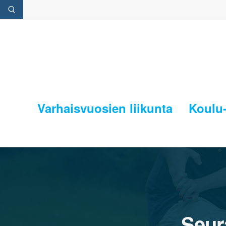
Varhaisvuosien liikunta
Koulu-
Seur