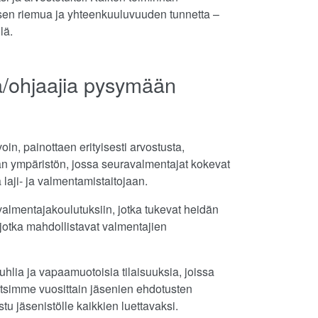
misen riemua ja yhteenkuuluvuuden tunnetta –
lä.
jia/ohjaajia pysymään
, painottaen erityisesti arvostusta,
an ympäristön, jossa seuravalmentajat kokevat
laji- ja valmentamistaitojaan.
valmentajakoulutuksiin, jotka tukevat heidän
 jotka mahdollistavat valmentajien
hlia ja vapaamuotoisia tilaisuuksia, joissa
litsimme vuosittain jäsenien ehdotusten
tu jäsenistölle kaikkien luettavaksi.