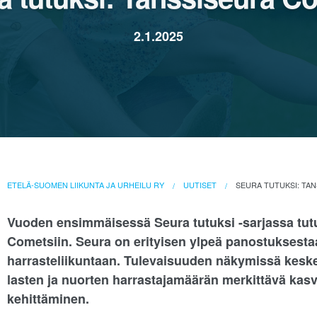
2.1.2025
ETELÄ-SUOMEN LIIKUNTA JA URHEILU RY
UUTISET
SEURA TUTUKSI: TA
Vuoden ensimmäisessä Seura tutuksi -sarjassa tutu
Cometsiin. Seura on erityisen ylpeä panostuksest
harrasteliikuntaan. Tulevaisuuden näkymissä kesk
lasten ja nuorten harrastajamäärän merkittävä kasv
kehittäminen.