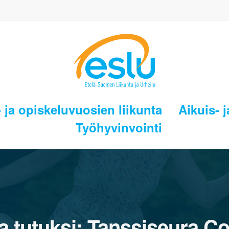
 ja opiskeluvuosien liikunta
Aikuis- j
Työhyvinvointi
a tutuksi: Tanssiseura C