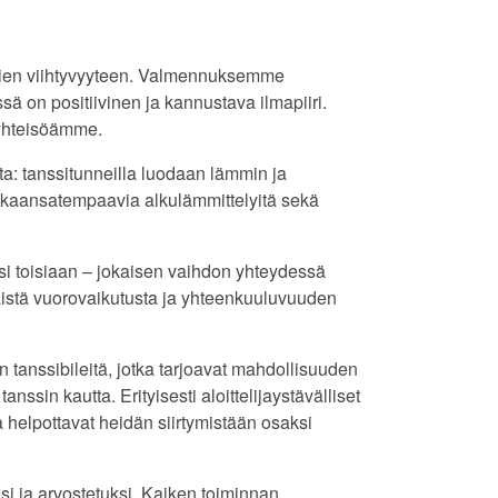
jien viihtyvyyteen. Valmennuksemme
sä on positiivinen ja kannustava ilmapiiri.
 yhteisöämme.
sta: tanssitunneilla luodaan lämmin ja
mukaansatempaavia alkulämmittelyitä sekä
ksi toisiaan – jokaisen vaihdon yhteydessä
äistä vuorovaikutusta ja yhteenkuuluvuuden
 tanssibileitä, jotka tarjoavat mahdollisuuden
nssin kautta. Erityisesti aloittelijaystävälliset
a helpottavat heidän siirtymistään osaksi
si ja arvostetuksi. Kaiken toiminnan