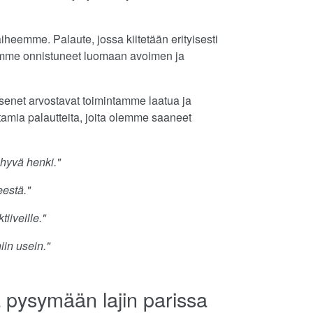
heemme. Palaute, jossa kiitetään erityisesti
 olemme onnistuneet luomaan avoimen ja
äsenet arvostavat toimintamme laatua ja
tamia palautteita, joita olemme saaneet
 hyvä henki."
eestä."
iiveille."
niin usein."
ia pysymään lajin parissa