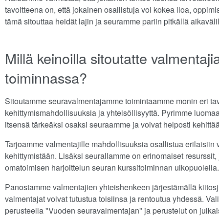
tavoitteena on, että jokainen osallistuja voi kokea iloa, oppi
tämä sitouttaa heidät lajin ja seuramme pariin pitkällä aikavälil
Millä keinoilla sitoutatte valmenta
toiminnassa?
Sitoutamme seuravalmentajamme toimintaamme monin eri tavoin
kehittymismahdollisuuksia ja yhteisöllisyyttä. Pyrimme luoma
itsensä tärkeäksi osaksi seuraamme ja voivat helposti kehittää 
Tarjoamme valmentajille mahdollisuuksia osallistua erilaisiin 
kehittymistään. Lisäksi seurallamme on erinomaiset resurssit,
omatoimisen harjoittelun seuran kurssitoiminnan ulkopuolella.
Panostamme valmentajien yhteishenkeen järjestämällä kiitosju
valmentajat voivat tutustua toisiinsa ja rentoutua yhdessä. Va
perusteella "Vuoden seuravalmentajan" ja perustelut on julkais