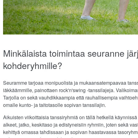
Minkälaista toimintaa seuranne järj
kohderyhmille?
Seuramme tarjoaa monipuolista ja mukaansatempaavaa tanssilii
iäkkäämmille, painottaen rock'n'swing -tanssilajeja. Valikoim
Tarjolla on sekä vauhdikkaampia että rauhallisempia vaihtoehtoj
omalle kunto- ja taitotasolle sopivan tanssilajin.
Aikuisten viikoittaisia tanssiryhmiä on tällä hetkellä käynniss
alkeet, jatko, keskitaso ja edistyneisiin ryhmiin, joten sekä va
kehittyä omassa tahdissaan ja sopivan haastavassa tasoryhmässä