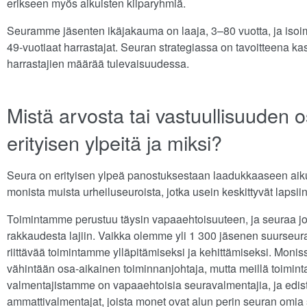
erikseen myös aikuisten kilparyhmiä.
Seuramme jäsenten ikäjakauma on laaja, 3–80 vuotta, ja isoi
49-vuotiaat harrastajat. Seuran strategiassa on tavoitteena kasv
harrastajien määrää tulevaisuudessa.
Mistä arvosta tai vastuullisuuden o
erityisen ylpeitä ja miksi?
Seura on erityisen ylpeä panostuksestaan laadukkaaseen aikui
monista muista urheiluseuroista, jotka usein keskittyvät lapsiin
Toimintamme perustuu täysin vapaaehtoisuuteen, ja seuraa jo
rakkaudesta lajiin. Vaikka olemme yli 1 300 jäsenen suurseura
riittävää toimintamme ylläpitämiseksi ja kehittämiseksi. Moni
vähintään osa-aikainen toiminnanjohtaja, mutta meillä toimin
valmentajistamme on vapaaehtoisia seuravalmentajia, ja edis
ammattivalmentajat, joista monet ovat alun perin seuran omia 