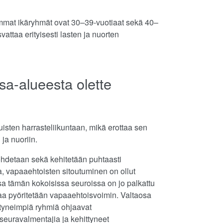
mmat ikäryhmät ovat 30–39-vuotiaat sekä 40–
attaa erityisesti lasten ja nuorten
sa-alueesta olette
sten harrasteliikuntaan, mikä erottaa sen
 ja nuoriin.
hdetaan sekä kehitetään puhtaasti
, vapaaehtoisten sitoutuminen on ollut
ssa tämän kokoisissa seuroissa on jo palkattu
taa pyöritetään vapaaehtoisvoimin. Valtaosa
tyneimpiä ryhmiä ohjaavat
seuravalmentajia ja kehittyneet