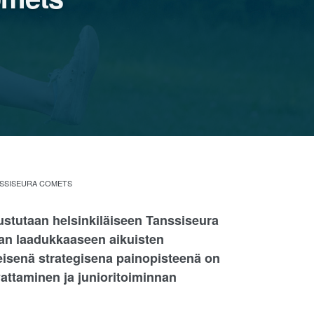
NSSISEURA COMETS
stutaan helsinkiläiseen Tanssiseura
aan laadukkaaseen aikuisten
eisenä strategisena painopisteenä on
attaminen ja junioritoiminnan