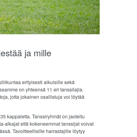
estää ja mille
kuntaa erityisesti aikuisille sekä
assamme on yhteensä 11 eri tanssilajia.
a, jotta jokainen osallistuja voi löytää
ä 35 kappaletta. Tanssiryhmät on jaoteltu
sta-alkajat että kokeneemmat tanssijat voivat
. Tavoitteellisille harrastajille löytyy