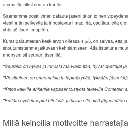
ammattilaisiksi seuran kautta.
Saamamme positiivinen palaute jäseniltä on toinen ylpeydenai
viestinnän selkeyttä ja innostavaa ilmapiiriä, osoittaa, että
yhteisöllisen ilmapiirin.
Kurssipalautteiden keskiarvon ollessa 4,5/5, on selvää, että j
sitoutumistamme jatkuvaan kehittämiseen. Alla listattuna muu
anonyymisti seuran jäseniltä.
"Seuralla on hyvää ja innostavaa viestintää, hyvät opettajat ja
"Viestiminen on erinomaista ja läpinäkyvää, tykkään jäsenkirj
"Kiitos kaikille ahkerille vapaaehtoistyötä tekeville Cometsin akt
"Erittäin hyvä ilmapiiri bileissä, ja kivaa että niitä järjestetään 
Millä keinoilla motivoitte harrastaj