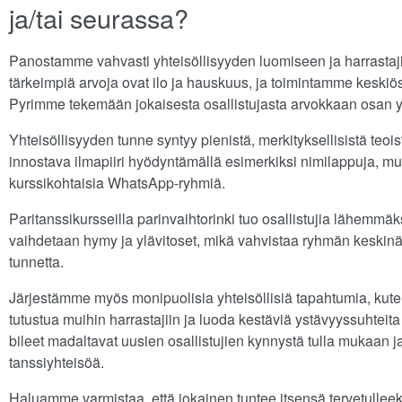
ja/tai seurassa?
Panostamme vahvasti yhteisöllisyyden luomiseen ja harrasta
tärkeimpiä arvoja ovat ilo ja hauskuus, ja toimintamme keskiös
Pyrimme tekemään jokaisesta osallistujasta arvokkaan osan
Yhteisöllisyyden tunne syntyy pienistä, merkityksellisistä teoi
innostava ilmapiiri hyödyntämällä esimerkiksi nimilappuja, 
kurssikohtaisia WhatsApp-ryhmiä.
Paritanssikursseilla parinvaihtorinki tuo osallistujia lähemmä
vaihdetaan hymy ja ylävitoset, mikä vahvistaa ryhmän keskin
tunnetta.
Järjestämme myös monipuolisia yhteisöllisiä tapahtumia, kuten
tutustua muihin harrastajiin ja luoda kestäviä ystävyyssuhteita ta
bileet madaltavat uusien osallistujien kynnystä tulla mukaan j
tanssiyhteisöä.
Haluamme varmistaa, että jokainen tuntee itsensä tervetulleek