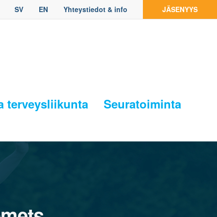
SV
EN
Yhteystiedot & info
JÄSENYYS
a terveysliikunta
Seuratoiminta
omets