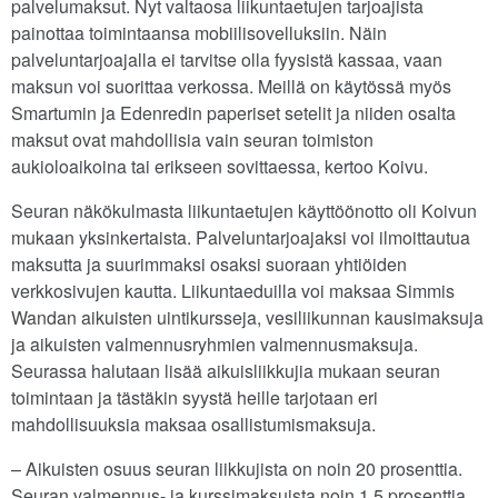
palvelumaksut. Nyt valtaosa liikuntaetujen tarjoajista
painottaa toimintaansa mobiilisovelluksiin. Näin
palveluntarjoajalla ei tarvitse olla fyysistä kassaa, vaan
maksun voi suorittaa verkossa. Meillä on käytössä myös
Smartumin ja Edenredin paperiset setelit ja niiden osalta
maksut ovat mahdollisia vain seuran toimiston
aukioloaikoina tai erikseen sovittaessa, kertoo Koivu.
Seuran näkökulmasta liikuntaetujen käyttöönotto oli Koivun
mukaan yksinkertaista. Palveluntarjoajaksi voi ilmoittautua
maksutta ja suurimmaksi osaksi suoraan yhtiöiden
verkkosivujen kautta. Liikuntaeduilla voi maksaa Simmis
Wandan aikuisten uintikursseja, vesiliikunnan kausimaksuja
ja aikuisten valmennusryhmien valmennusmaksuja.
Seurassa halutaan lisää aikuisliikkujia mukaan seuran
toimintaan ja tästäkin syystä heille tarjotaan eri
mahdollisuuksia maksaa osallistumismaksuja.
– Aikuisten osuus seuran liikkujista on noin 20 prosenttia.
Seuran valmennus- ja kurssimaksuista noin 1,5 prosenttia