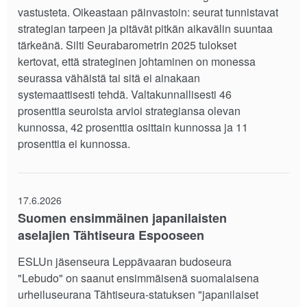
vastusteta. Oikeastaan päinvastoin: seurat tunnistavat
strategian tarpeen ja pitävät pitkän aikavälin suuntaa
tärkeänä. Silti Seurabarometrin 2025 tulokset
kertovat, että strateginen johtaminen on monessa
seurassa vähäistä tai sitä ei ainakaan
systemaattisesti tehdä. Valtakunnallisesti 46
prosenttia seuroista arvioi strategiansa olevan
kunnossa, 42 prosenttia osittain kunnossa ja 11
prosenttia ei kunnossa.
17.6.2026
Suomen ensimmäinen japanilaisten
aselajien Tähtiseura Espooseen
ESLUn jäsenseura Leppävaaran budoseura
"Lebudo" on saanut ensimmäisenä suomalaisena
urheiluseurana Tähtiseura-statuksen "japanilaiset