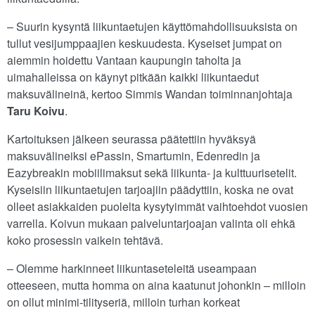
– Suurin kysyntä liikuntaetujen käyttömahdollisuuksista on
tullut vesijumppaajien keskuudesta. Kyseiset jumpat on
aiemmin hoidettu Vantaan kaupungin taholta ja
uimahalleissa on käynyt pitkään kaikki liikuntaedut
maksuvälineinä, kertoo Simmis Wandan toiminnanjohtaja
Taru Koivu
.
Kartoituksen jälkeen seurassa päätettiin hyväksyä
maksuvälineiksi ePassin, Smartumin, Edenredin ja
Eazybreakin mobiilimaksut sekä liikunta- ja kulttuurisetelit.
Kyseisiin liikuntaetujen tarjoajiin päädyttiin, koska ne ovat
olleet asiakkaiden puolelta kysytyimmät vaihtoehdot vuosien
varrella. Koivun mukaan palveluntarjoajan valinta oli ehkä
koko prosessin vaikein tehtävä.
– Olemme harkinneet liikuntaseteleitä useampaan
otteeseen, mutta homma on aina kaatunut johonkin – milloin
on ollut minimi-tilityseriä, milloin turhan korkeat