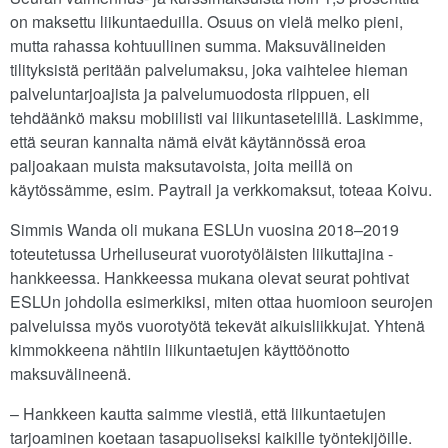
on maksettu liikuntaeduilla. Osuus on vielä melko pieni,
mutta rahassa kohtuullinen summa. Maksuvälineiden
tilityksistä peritään palvelumaksu, joka vaihtelee hieman
palveluntarjoajista ja palvelumuodosta riippuen, eli
tehdäänkö maksu mobiilisti vai liikuntasetelillä. Laskimme,
että seuran kannalta nämä eivät käytännössä eroa
paljoakaan muista maksutavoista, joita meillä on
käytössämme, esim. Paytrail ja verkkomaksut, toteaa Koivu.
Simmis Wanda oli mukana ESLUn vuosina 2018–2019
toteutetussa Urheiluseurat vuorotyöläisten liikuttajina -
hankkeessa. Hankkeessa mukana olevat seurat pohtivat
ESLUn johdolla esimerkiksi, miten ottaa huomioon seurojen
palveluissa myös vuorotyötä tekevät aikuisliikkujat. Yhtenä
kimmokkeena nähtiin liikuntaetujen käyttöönotto
maksuvälineenä.
– Hankkeen kautta saimme viestiä, että liikuntaetujen
tarjoaminen koetaan tasapuoliseksi kaikille työntekijöille.