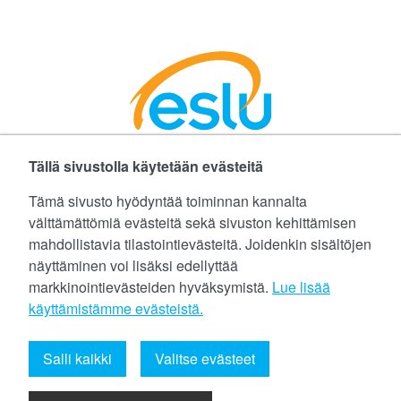
Tällä sivustolla käytetään evästeitä
Facebookissa
Instagramissa
LinkedInissä
©
Etelä-Suomen Liikunta ja Urheilu ry
Tämä sivusto hyödyntää toiminnan kannalta
välttämättömiä evästeitä sekä sivuston kehittämisen
Tietoa evästeistä (cookies)
mahdollistavia tilastointievästeitä. Joidenkin sisältöjen
näyttäminen voi lisäksi edellyttää
Yhteystiedot
markkinointievästeiden hyväksymistä.
Lue lisää
Tietosuojaseloste
käyttämistämme evästeistä.​​​​​​
eslu@eslu.fi
Salli kaikki
Valitse evästeet