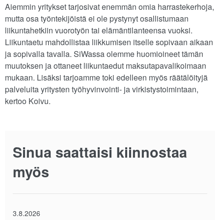
Aiemmin yritykset tarjosivat enemmän omia harrastekerhoja,
mutta osa työntekijöistä ei ole pystynyt osallistumaan
liikuntahetkiin vuorotyön tai elämäntilanteensa vuoksi.
Liikuntaetu mahdollistaa liikkumisen itselle sopivaan aikaan
ja sopivalla tavalla. SiWassa olemme huomioineet tämän
muutoksen ja ottaneet liikuntaedut maksutapavalikoimaan
mukaan. Lisäksi tarjoamme toki edelleen myös räätälöityjä
palveluita yritysten työhyvinvointi- ja virkistystoimintaan,
kertoo Koivu.
Sinua saattaisi kiinnostaa
myös
3.8.2026