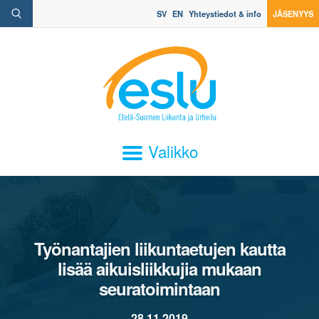
SV
EN
Yhteystiedot & info
JÄSENYYS
Valikko
Työnantajien liikuntaetujen kautta
lisää aikuisliikkujia mukaan
seuratoimintaan
28.11.2019