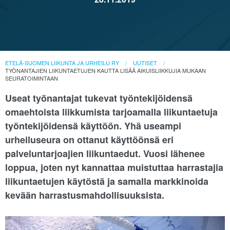
ETELÄ-SUOMEN LIIKUNTA JA URHEILU RY
UUTISET
TYÖNANTAJIEN LIIKUNTAETUJEN KAUTTA LISÄÄ AIKUISLIIKKUJIA MUKAAN
SEURATOIMINTAAN
Useat työnantajat tukevat työntekijöidensä
omaehtoista liikkumista tarjoamalla liikuntaetuja
työntekijöidensä käyttöön. Yhä useampi
urheiluseura on ottanut käyttöönsä eri
palveluntarjoajien liikuntaedut. Vuosi lähenee
loppua, joten nyt kannattaa muistuttaa harrastajia
liikuntaetujen käytöstä ja samalla markkinoida
kevään harrastusmahdollisuuksista.