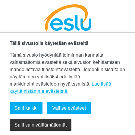
Tällä sivustolla käytetään evästeitä
Facebookissa
Instagramissa
LinkedInissä
©
Etelä-Suomen Liikunta ja Urheilu ry
Tämä sivusto hyödyntää toiminnan kannalta
välttämättömiä evästeitä sekä sivuston kehittämisen
Tietoa evästeistä (cookies)
mahdollistavia tilastointievästeitä. Joidenkin sisältöjen
näyttäminen voi lisäksi edellyttää
Yhteystiedot
markkinointievästeiden hyväksymistä.
Lue lisää
Tietosuojaseloste
käyttämistämme evästeistä.​​​​​​
eslu@eslu.fi
Salli kaikki
Valitse evästeet
Salli vain välttämättömät