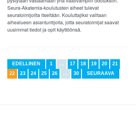
pystytään vastaamaan yhä vaativampiin odotuksiin.
Seura-Akatemia-koulutusten aiheet tulevat
seuratoimijoilta itseltään. Kouluttajiksi valitaan
aihealueen asiantuntijoita, jotta seuratoimijat saavat
uusimmat tiedot ja opit käyttöönsä.
EDELLINEN
1
…
17
18
19
20
21
22
23
24
25
26
…
30
SEURAAVA