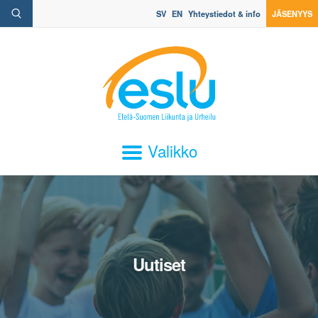
SV
EN
Yhteystiedot & info
JÄSENYYS
Valikko
Uutiset