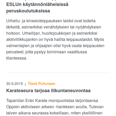
ESLUn käytännönläheisissä
peruskoulutuksissa
Urheilu- ja kinesioteippauksen taidot ovat todella
tärkeitä, esimerkiksi venähdyksien tai nyrjähdyksien
hoitoon. Urheilijan, huoltojoukkojen ja esimerkiksi
aktiiviliikkujankin on hyvä hallita teippaustaidot. Myös
valmentajien ja ohjaajien olisi hyvä osata teippausten
perusteet, jotta pystyy toimimaan vaaditussa
tilanteessa.
30.9.2019
Tästä Puhutaan
|
Karateseura tarjoaa liikuntaneuvontaa
Tapanilan Erän Karate monipuolistaa tarjontaansa
Oppien aktiiviseen arkeen -hankkeen avulla. Tulevan
talven aikana seurassa kokeillaan, miten yksilöllinen