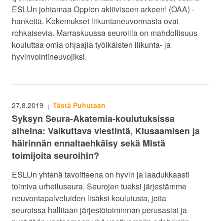
ESLUn johtamaa Oppien aktiiviseen arkeen! (OAA) -
hanketta. Kokemukset liikuntaneuvonnasta ovat
rohkaisevia. Marraskuussa seuroilla on mahdollisuus
kouluttaa omia ohjaajia työikäisten liikunta- ja
hyvinvointineuvojiksi.
27.8.2019
Tästä Puhutaan
|
Syksyn Seura-Akatemia-koulutuksissa
aiheina: Vaikuttava viestintä, Kiusaamisen ja
häirinnän ennaltaehkäisy sekä Mistä
toimijoita seuroihin?
ESLUn yhtenä tavoitteena on hyvin ja laadukkaasti
toimiva urheiluseura. Seurojen tueksi järjestämme
neuvontapalveluiden lisäksi koulutusta, jotta
seuroissa hallitaan järjestötoiminnan perusasiat ja