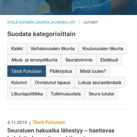
ETELÄ-SUOMEN LIIKUNTA JA URHEILU RY
UUTISET
Suodata kategorioittain
Kaikki
Varhaisvuosien liikunta
Kouluvuosien liikunta
Aikuis -ja terveysliikunta
Seuratoiminta
Etelätuuli
Tästä Puhutaan
Pääkirjoitus
Mistä tuulee?
Kolumni
Onnistunut tapaus
Lukuja seuraelämästä
Liikuntapolitiikka
Tutkimusuutisia
Seura tutuksi
4.11.2019
Tästä Puhutaan
|
Seuratuen hakuaika lähestyy – haettavaa