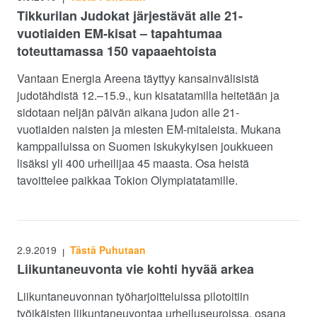
Tikkurilan Judokat järjestävät alle 21-
vuotiaiden EM-kisat – tapahtumaa
toteuttamassa 150 vapaaehtoista
Vantaan Energia Areena täyttyy kansainvälisistä
judotähdistä 12.–15.9., kun kisatatamilla heitetään ja
sidotaan neljän päivän aikana judon alle 21-
vuotiaiden naisten ja miesten EM-mitaleista. Mukana
kamppailuissa on Suomen iskukykyisen joukkueen
lisäksi yli 400 urheilijaa 45 maasta. Osa heistä
tavoittelee paikkaa Tokion Olympiatatamille.
2.9.2019
Tästä Puhutaan
|
Liikuntaneuvonta vie kohti hyvää arkea
Liikuntaneuvonnan työharjoitteluissa pilotoitiin
työikäisten liikuntaneuvontaa urheiluseuroissa, osana