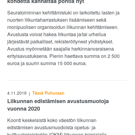
kohdetta kannattaa pohtia nyt
Seuratoiminnan kehittämistuki on tarkoitettu lasten ja
nuorten liikuntaharrastuksen lisäämiseen sekä
monipuolisen organisoidun liikunnan kehittämiseen.
Avustusta voivat hakea liikuntaa ja/tai urheilua
järjestävät paikalliset, rekisteröityneet yhdistykset.
Avustus myönnetään saajalle harkinnanvaraisena
erityisavustuksena. Pienin haettava summa on 2 500
euroa ja suurin summa 15 000 euroa.
4.11.2019
Tästä Puhutaan
|
Liikunnan edistämisen avustusmuotoja
vuonna 2020
Koonti keskeisistä koko väestön liikunnan
edistämisen avustusmuodoista opetus- ja
kulttuuriministeriön (OKM) liikunnan toimialalla.