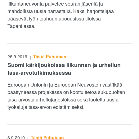
liikuntaneuvonta palvelee seuran jäseniä ja
mahdollisia uusia harrastajia. Kaksi harjoittelijaa
pääsevät työn touhuun upouusissa tiloissa
Tapanilassa.
26.9.2019
Tästä Puhutaan
|
Suomi kärkijoukoissa liikunnan ja urheilun
tasa-arvotutkimuksessa
Euroopan Unionin ja Euroopan Neuvoston vast´ikää
päättyneessä projektissa on koottu tietoa sukupuolten
tasa-arvosta urheilujärjestöissä sekä tuotettu uusia
työkaluja tasa-arvon edistämiseksi.
3.9.2019
Tästä Puhutaan
|