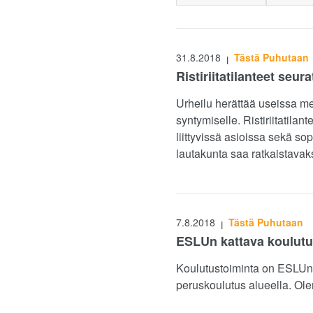
31.8.2018
Tästä Puhutaan
|
Ristiriitatilanteet se
Urheilu herättää useissa mei
syntymiselle. Ristiriitatila
liittyvissä asioissa sekä so
lautakunta saa ratkaistavaks
7.8.2018
Tästä Puhutaan
|
ESLUn kattava koulutu
Koulutustoiminta on ESLUn k
peruskoulutus alueella. Ole