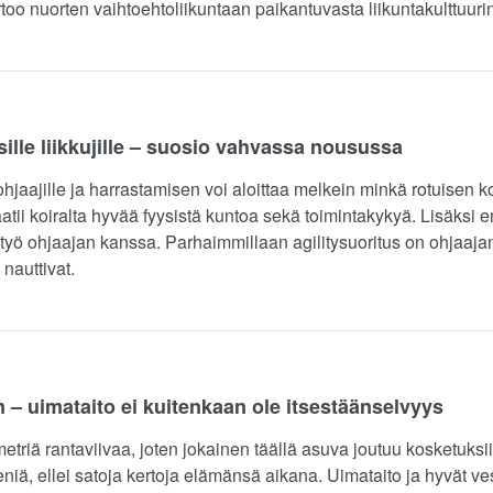
too nuorten vaihtoehtoliikuntaan paikantuvasta liikuntakulttuur
isille liikkujille – suosio vahvassa nousussa
e ohjaajille ja harrastamisen voi aloittaa melkein minkä rotuisen
tii koiralta hyvää fyysistä kuntoa sekä toimintakykyä. Lisäksi 
työ ohjaajan kanssa. Parhaimmillaan agilitysuoritus on ohjaaja
nauttivat.
– uimataito ei kuitenkaan ole itsestäänselvyys
riä rantaviivaa, joten jokainen täällä asuva joutuu kosketuksii
eniä, ellei satoja kertoja elämänsä aikana. Uimataito ja hyvät ves