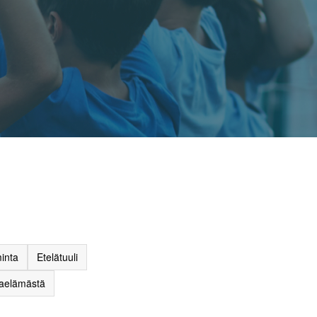
inta
Etelätuuli
raelämästä