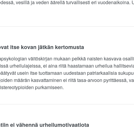
essä, vesillä ja veden äärellä turvallisesti eri vuodenaikoina. 
ovat itse kovan jätkän kertomusta
apsykologian väitöskirjan mukaan pelkkä naisten kasvava osall
issä urheilulajeissa, ei aina riitä haastamaan urheilua hallitsevi
 päätyvät usein itse tuottamaan uudestaan patriarkaalisia sukupuo
lijoiden määrän kasvattaminen ei riitä tasa-arvoon pyrittäessä, 
listereotypioiden purkamiseen.
iin ei vähennä urheilumotivaatiota