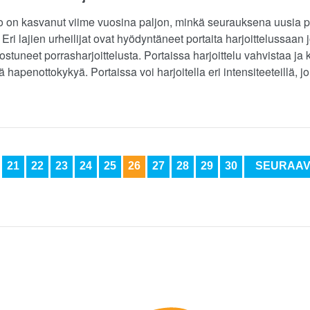
io on kasvanut viime vuosina paljon, minkä seurauksena uusia p
Eri lajien urheilijat ovat hyödyntäneet portaita harjoittelussaan
nnostuneet porrasharjoittelusta. Portaissa harjoittelu vahvistaa ja k
 hapenottokykyä. Portaissa voi harjoitella eri intensiteeteillä, j
21
22
23
24
25
26
27
28
29
30
SEURAA