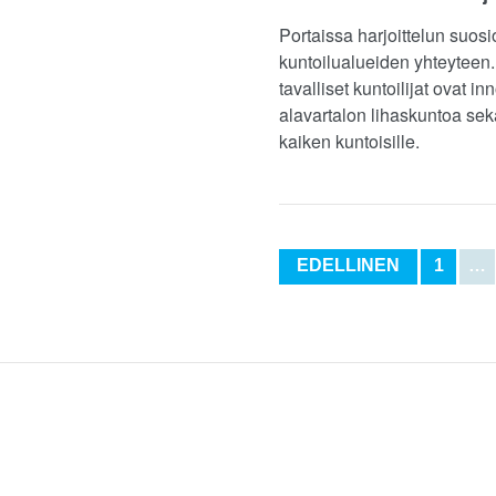
Portaissa harjoittelun suos
kuntoilualueiden yhteyteen. 
tavalliset kuntoilijat ovat i
alavartalon lihaskuntoa sekä
kaiken kuntoisille.
EDELLINEN
1
…