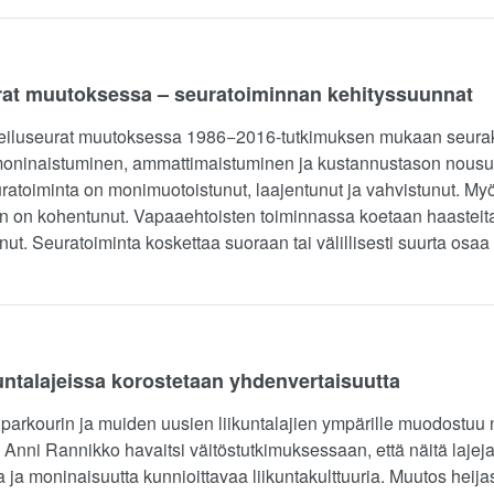
eurat muutoksessa – seuratoiminnan kehityssuunnat
urheiluseurat muutoksessa 1986−2016-tutkimuksen mukaan seura
 moninaistuminen, ammattimaistuminen ja kustannustason nous
toiminta on monimuotoistunut, laajentunut ja vahvistunut. My
 on kohentunut. Vapaaehtoisten toiminnassa koetaan haasteita,
ut. Seuratoiminta koskettaa suoraan tai välillisesti suurta osaa
untalajeissa korostetaan yhdenvertaisuutta
 parkourin ja muiden uusien liikuntalajien ympärille muodostuu n
 Anni Rannikko havaitsi väitöstutkimuksessaan, että näitä lajeja
ta ja moninaisuutta kunnioittavaa liikuntakulttuuria. Muutos hei