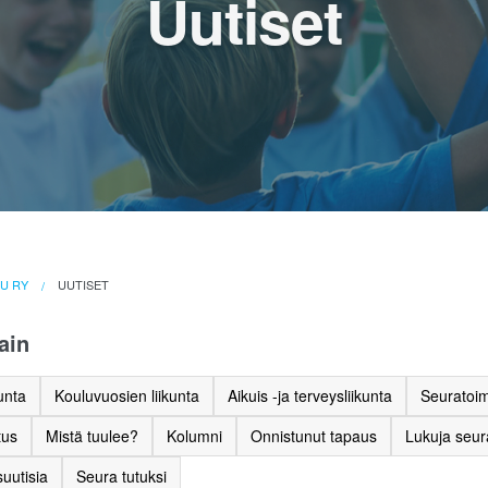
Uutiset
LU RY
UUTISET
ain
unta
Kouluvuosien liikunta
Aikuis -ja terveysliikunta
Seuratoim
tus
Mistä tuulee?
Kolumni
Onnistunut tapaus
Lukuja seu
uutisia
Seura tutuksi