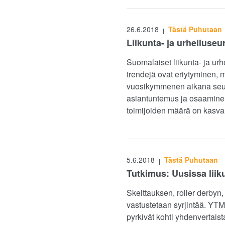
26.6.2018
Tästä Puhutaan
|
Liikunta- ja urheilus
Suomalaiset liikunta- ja 
trendejä ovat eriytyminen,
vuosikymmenen aikana seura
asiantuntemus ja osaaminen
toimijoiden määrä on kasvan
5.6.2018
Tästä Puhutaan
|
Tutkimus: Uusissa liik
Skeittauksen, roller derbyn,
vastustetaan syrjintää. YTM
pyrkivät kohti yhdenvertais