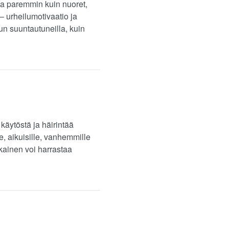
ssa paremmin kuin nuoret,
 – urheilumotivaatio ja
un suuntautuneilla, kuin
käytöstä ja häirintää
e, aikuisille, vanhemmille
okainen voi harrastaa