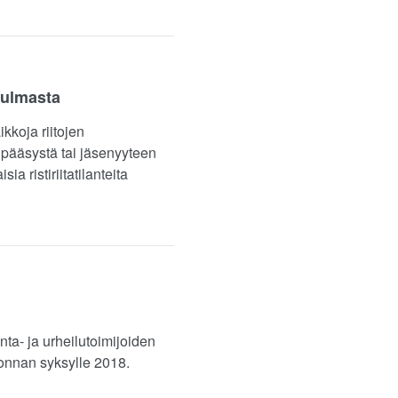
kulmasta
ikkoja riitojen
n pääsystä tai jäsenyyteen
a ristiriitatilanteita
ta- ja urheilutoimijoiden
jonnan syksylle 2018.