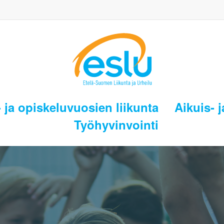
 ja opiskeluvuosien liikunta
Aikuis- j
Työhyvinvointi