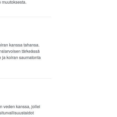
in muutoksesta.
 koiran kanssa tahansa.
ensiarvoisen tärkeässä
n ja koiran saumatonta
n veden kanssa, jollei
iturvallisuustaidot