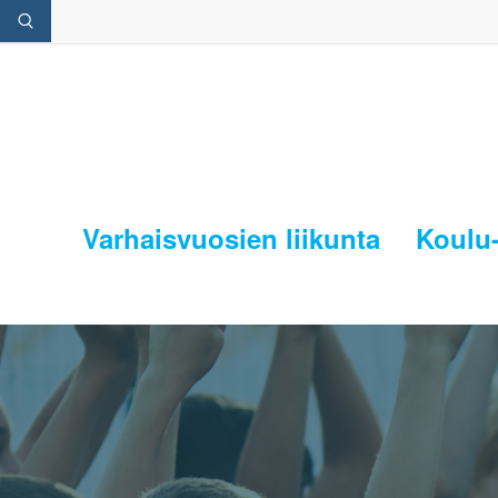
Varhaisvuosien liikunta
Koulu-