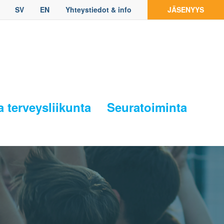
SV
EN
Yhteystiedot & info
JÄSENYYS
a terveysliikunta
Seuratoiminta