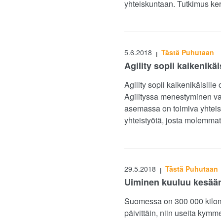
yhteiskuntaan. Tutkimus ker
5.6.2018
Tästä Puhutaan
|
Agility sopii kaikenikä
Agility sopii kaikenikäisill
Agilityssa menestyminen vaa
asemassa on toimiva yhteis
yhteistyötä, josta molemmat 
29.5.2018
Tästä Puhutaan
|
Uiminen kuuluu kesään 
Suomessa on 300 000 kilomet
päivittäin, niin useita kymm