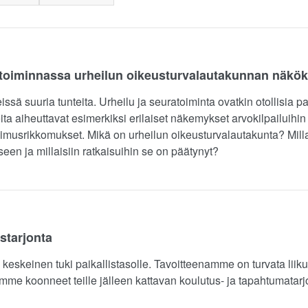
uratoiminnassa urheilun oikeusturvalautakunnan näkö
ssä suuria tunteita. Urheilu ja seuratoiminta ovatkin otollisia pa
nteita aiheuttavat esimerkiksi erilaiset näkemykset arvokilpailuihi
pimusrikkomukset. Mikä on urheilun oikeusturvalautakunta? Millaisi
een ja millaisiin ratkaisuihin se on päätynyt?
starjonta
eskeinen tuki paikallistasolle. Tavoitteenamme on turvata liikun
mme koonneet teille jälleen kattavan koulutus- ja tapahtumatar