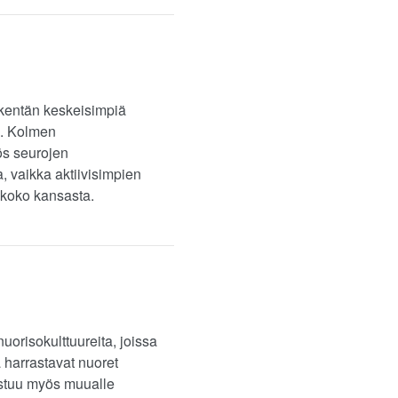
kentän keskeisimpiä
u. Kolmen
ös seurojen
 vaikka aktiivisimpien
 koko kansasta.
uorisokulttuureita, joissa
 harrastavat nuoret
jastuu myös muualle