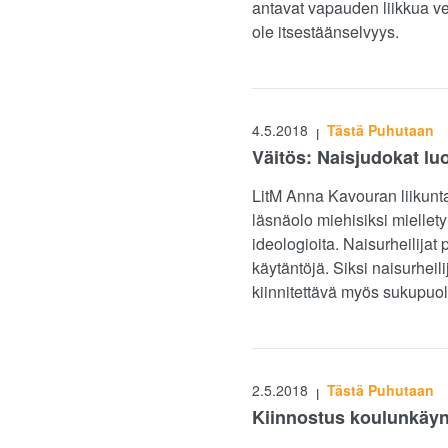
antavat vapauden liikkua ved
ole itsestäänselvyys.
4.5.2018
Tästä Puhutaan
|
Väitös: Naisjudokat lu
LitM Anna Kavouran liikunt
läsnäolo miehisiksi miellety
ideologioita. Naisurheilijat
käytäntöjä. Siksi naisurhei
kiinnitettävä myös sukupuo
2.5.2018
Tästä Puhutaan
|
Kiinnostus koulunkäynt