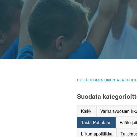
ETELÄ-SUOMEN LIIKUNTA JA URHEI
Suodata kategorioitt
Kaikki
Varhaisvuosien liik
Tästä Puhutaan
Pääkirjoi
Liikuntapolitiikka
Tutkimus