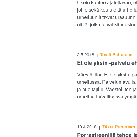
Usein kuulee ajateltavan, et
joille sekä koulu että urhei
urheiluun liittyvät urasuunn
niillä, jotka olivat kiinnostu
2.5.2018
Tästä Puhutaan
|
Et ole yksin -palvelu e
Väestöliiton Et ole yksin -p
urheilussa. Palvelun avulla 
ja huoltajille. Väestöliiton
urheilua turvallisessa ympä
10.4.2018
Tästä Puhutaan
|
Porrastreenillä tehoa j