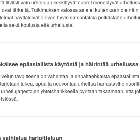
tä tiiviisti vain urheiluun keskittyvät nuoret menestyvät urheilu
lu ovat tärkeitä. Tutkimuksen valossa asia ei kuitenkaan ole näin
itelmat näyttäisivät olevan hyvin samanlaisia pelkästään urheilu
neita sekä koulusta että urheilusta.
hkäisee epäasiallista käytöstä ja häirintää urheilussa
alvelun tavoitteena on vähentää ja ennaltaehkäistä epäasiallista 
tarjotaan tukea, apua ja neuvontaa urheilua harrastaville nuorill
 ja urheilujärjestöjen yhteishankkeella pyritään takaamaan, että j
ristössä.
a vaihtelua harjoitteluun