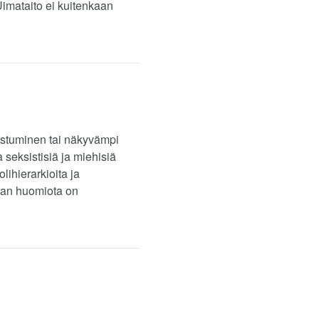
Uimataito ei kuitenkaan
istuminen tai näkyvämpi
a seksistisiä ja miehisiä
lihierarkioita ja
vaan huomiota on