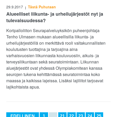
29.9.2017
Tästä Puhutaan
|
Alueelliset liikunta- ja urheilujärjestöt nyt ja
tulevaisuudessa?
Koripalloliiton Seurapalveluyksikön puheenjohtaja
Tenho Ulmasen mukaan alueellisilla liikunta- ja
urheilujärjestöillä on merkittävä rooli valtakunnallisten
koulutusten tuottajina ja tarjoajina aina
varhaisvuosien liikunnasta kouluvuosiin, aikuis- ja
terveysliikuntaan sekä seuratoimintaan. Liikunnan
aluejärjestöt ovat yhdessä Olympiakomitean kanssa
seurojen tukena kehittämässä seuratoimintaa koko
maassa ja kaikissa lajeissa. Lisäksi lajiliitot tarjoavat
lajikohtaista apua.
EDELLINEN
1
…
21
22
23
24
25