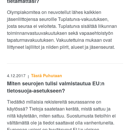
tietämättäsi?
Olympiakomitea on neuvotellut lähes kaikkien
jäsenliittojensa seuroille Tuplaturva-vakuutuksen,
josta seuraa ei veloiteta. Tuplaturva sisältää liikunnan
toiminnanvastuuvakuutuksen sekä vapaaehtoistyön
tapaturmavakuutuksen. Vakuutettuina mukaan ovat
liittyneet lajiliitot ja niiden piirit, alueet ja jäsenseurat.
4.12.2017
Tästä Puhutaan
|
Miten seurojen tulisi valmistautua EU:n
tietosuoja-asetukseen?
Tiedätkö millaisia rekistereitä seurassanne on
käytössä? Tietoja saatetaan kerätä, mistä sattuu ja
niitä käytetään, miten sattuu. Suostumusta tietoihin ei
välttämättä ole ja tiedot saattavat olla vanhentuneita.
Euroopan unioni on hyväksynyt EU:n yleisen