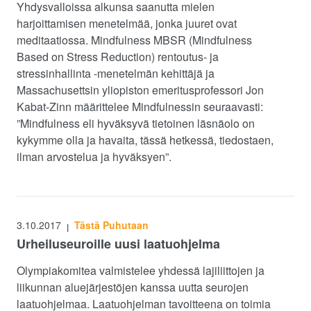
Yhdysvalloissa alkunsa saanutta mielen
harjoittamisen menetelmää, jonka juuret ovat
meditaatiossa. Mindfulness MBSR (Mindfulness
Based on Stress Reduction) rentoutus- ja
stressinhallinta -menetelmän kehittäjä ja
Massachusettsin yliopiston emeritusprofessori Jon
Kabat-Zinn määrittelee Mindfulnessin seuraavasti:
”Mindfulness eli hyväksyvä tietoinen läsnäolo on
kykymme olla ja havaita, tässä hetkessä, tiedostaen,
ilman arvostelua ja hyväksyen”.
3.10.2017
Tästä Puhutaan
|
Urheiluseuroille uusi laatuohjelma
Olympiakomitea valmistelee yhdessä lajiliittojen ja
liikunnan aluejärjestöjen kanssa uutta seurojen
laatuohjelmaa. Laatuohjelman tavoitteena on toimia