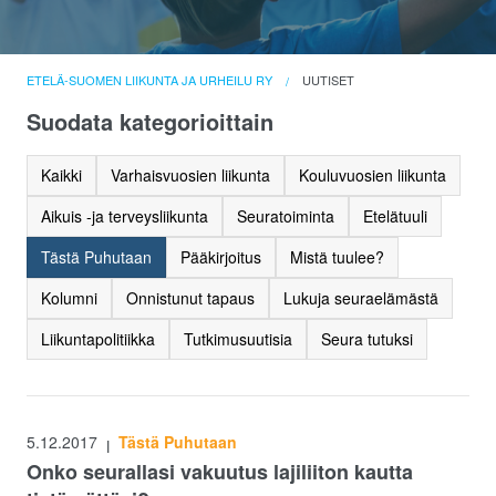
ETELÄ-SUOMEN LIIKUNTA JA URHEILU RY
UUTISET
Suodata kategorioittain
Kaikki
Varhaisvuosien liikunta
Kouluvuosien liikunta
Aikuis -ja terveysliikunta
Seuratoiminta
Etelätuuli
Tästä Puhutaan
Pääkirjoitus
Mistä tuulee?
Kolumni
Onnistunut tapaus
Lukuja seuraelämästä
Liikuntapolitiikka
Tutkimusuutisia
Seura tutuksi
5.12.2017
Tästä Puhutaan
|
Onko seurallasi vakuutus lajiliiton kautta