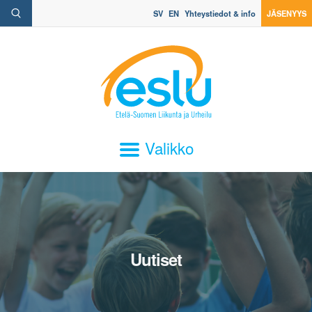
SV
EN
Yhteystiedot & info
JÄSENYYS
Valikko
Uutiset