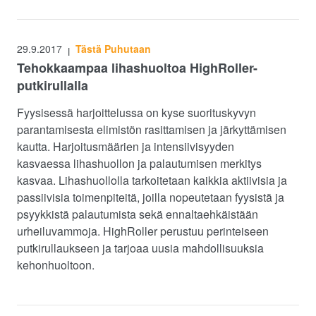
29.9.2017
Tästä Puhutaan
|
Tehokkaampaa lihashuoltoa HighRoller-
putkirullalla
Fyysisessä harjoittelussa on kyse suorituskyvyn
parantamisesta elimistön rasittamisen ja järkyttämisen
kautta. Harjoitusmäärien ja intensiivisyyden
kasvaessa lihashuollon ja palautumisen merkitys
kasvaa. Lihashuollolla tarkoitetaan kaikkia aktiivisia ja
passiivisia toimenpiteitä, joilla nopeutetaan fyysistä ja
psyykkistä palautumista sekä ennaltaehkäistään
urheiluvammoja. HighRoller perustuu perinteiseen
putkirullaukseen ja tarjoaa uusia mahdollisuuksia
kehonhuoltoon.