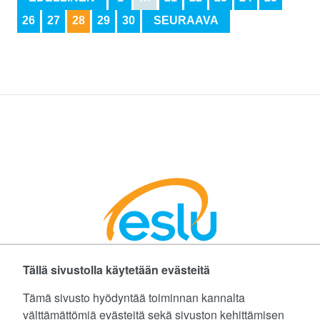
26
27
28
29
30
SEURAAVA
Tällä sivustolla käytetään evästeitä
Facebookissa
Instagramissa
LinkedInissä
©
Etelä-Suomen Liikunta ja Urheilu ry
Tämä sivusto hyödyntää toiminnan kannalta
välttämättömiä evästeitä sekä sivuston kehittämisen