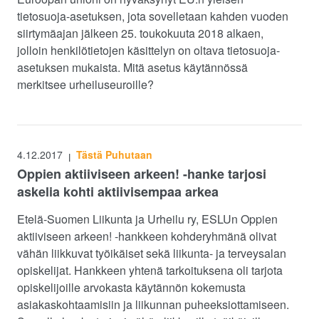
tietosuoja-asetuksen, jota sovelletaan kahden vuoden
siirtymäajan jälkeen 25. toukokuuta 2018 alkaen,
jolloin henkilötietojen käsittelyn on oltava tietosuoja-
asetuksen mukaista. Mitä asetus käytännössä
merkitsee urheiluseuroille?
4.12.2017
Tästä Puhutaan
|
Oppien aktiiviseen arkeen! -hanke tarjosi
askelia kohti aktiivisempaa arkea
Etelä-Suomen Liikunta ja Urheilu ry, ESLUn Oppien
aktiiviseen arkeen! -hankkeen kohderyhmänä olivat
vähän liikkuvat työikäiset sekä liikunta- ja terveysalan
opiskelijat. Hankkeen yhtenä tarkoituksena oli tarjota
opiskelijoille arvokasta käytännön kokemusta
asiakaskohtaamisiin ja liikunnan puheeksiottamiseen.