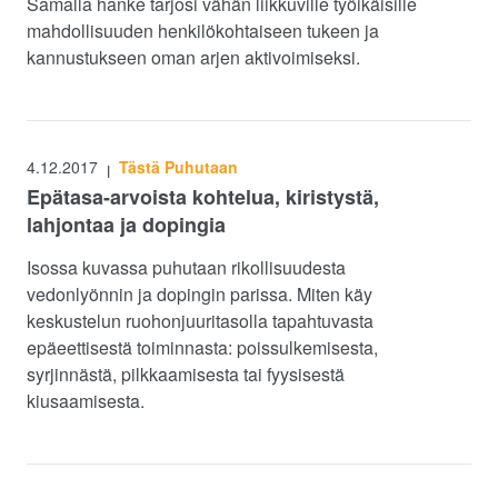
Samalla hanke tarjosi vähän liikkuville työikäisille
mahdollisuuden henkilökohtaiseen tukeen ja
kannustukseen oman arjen aktivoimiseksi.
4.12.2017
Tästä Puhutaan
|
Epätasa-arvoista kohtelua, kiristystä,
lahjontaa ja dopingia
Isossa kuvassa puhutaan rikollisuudesta
vedonlyönnin ja dopingin parissa. Miten käy
keskustelun ruohonjuuritasolla tapahtuvasta
epäeettisestä toiminnasta: poissulkemisesta,
syrjinnästä, pilkkaamisesta tai fyysisestä
kiusaamisesta.