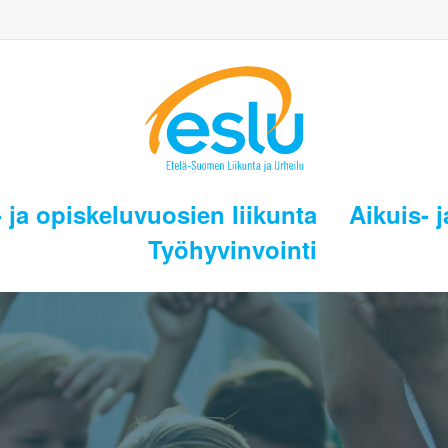
 ja opiskeluvuosien liikunta
Aikuis- j
Työhyvinvointi