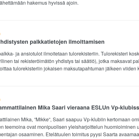
 lähettämään hakemus hyvissä ajoin.
n
yhdistysten palkkatietojen ilmoittamisen
lkka- ja ansiotulot ilmoitetaan tulorekisteriin. Tulorekisteri kos
linen tai rekisteröimätön yhdistys tai säätiö), jotka maksavat pa
lmoittaa tulorekisteriin jokaisen maksutapahtuman jälkeen viiden
n
mmattilainen Mika Saari vieraana ESLUn Vp-klubiss
ilainen Mika, ”Mikke”, Saari saapuu Vp-klubiin kertomaan omia
en teemoina ovat monipuolisen yleisharjoittelun huomioiminen ur
mentajan osaaminen. Etelätuulen toimitus pyysi Saarta avaamaa