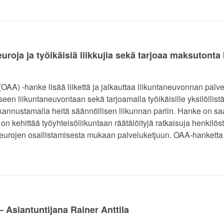
roja ja työikäisiä liikkujia sekä tarjoaa maksutonta
(OAA) -hanke lisää liikettä ja jalkauttaa liikuntaneuvonnan palv
een liikuntaneuvontaan sekä tarjoamalla työikäisille yksilöllist
nnustamalla heitä säännöllisen liikunnan pariin. Hanke on saa
on kehittää työyhteisöliikuntaan räätälöityjä ratkaisuja henkilöst
urojen osallistamisesta mukaan palveluketjuun. OAA-hanketta
 Asiantuntijana Rainer Anttila