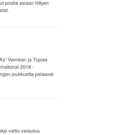
 postia asiaan liittyen
siat.
rAx” Vainikan ja Topias
rnational 2018 -
hengen joukkuetta pelaavat
ksi valtio varautuu