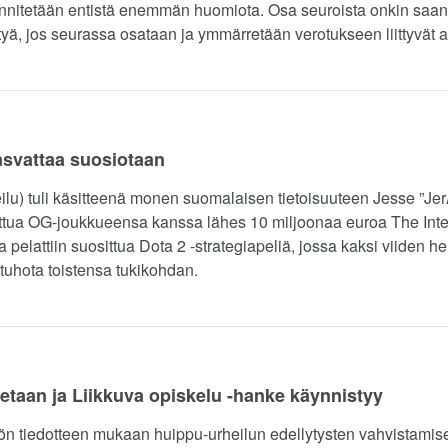
nnitetään entistä enemmän huomiota. Osa seuroista onkin saanut
lttyä, jos seurassa osataan ja ymmärretään verotukseen liittyvät a
asvattaa suosiotaan
eilu) tuli käsitteenä monen suomalaisen tietoisuuteen Jesse ”Je
ettua OG-joukkueensa kanssa lähes 10 miljoonaa euroa The Inte
pelattiin suosittua Dota 2 -strategiapeliä, jossa kaksi viiden 
t tuhota toistensa tukikohdan.
taan ja Liikkuva opiskelu -hanke käynnistyy
riön tiedotteen mukaan huippu-urheilun edellytysten vahvistamise