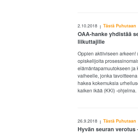
2.10.2018
Tästä Puhutaan
|
OAA-hanke yhdistää seu
liikuttajille
Oppien aktiiviseen arkeen! 
opiskelijoita prosessinomais
elämäntapamuutokseen ja ka
vaiheelle, jonka tavoitteena 
hakea kokemuksia urheiluse
kaiken ikää (KKI) -ohjelma.
26.9.2018
Tästä Puhutaan
|
Hyvän seuran verotus –