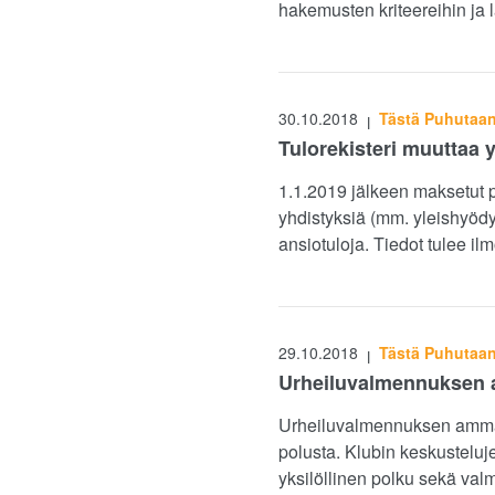
hakemusten kriteereihin ja
30.10.2018
Tästä Puhutaa
|
Tulorekisteri muuttaa 
1.1.2019 jälkeen maksetut pa
yhdistyksiä (mm. yleishyödyl
ansiotuloja. Tiedot tulee i
29.10.2018
Tästä Puhutaa
|
Urheiluvalmennuksen a
Urheiluvalmennuksen ammatt
polusta. Klubin keskusteluj
yksilöllinen polku sekä val