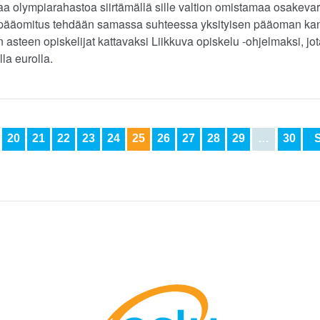
 olympiarahastoa siirtämällä sille valtion omistamaa osakevar
on pääomitus tehdään samassa suhteessa yksityisen pääoman kan
 asteen opiskelijat kattavaksi Liikkuva opiskelu -ohjelmaksi, jo
la eurolla.
20
21
22
23
24
25
26
27
28
29
…
30