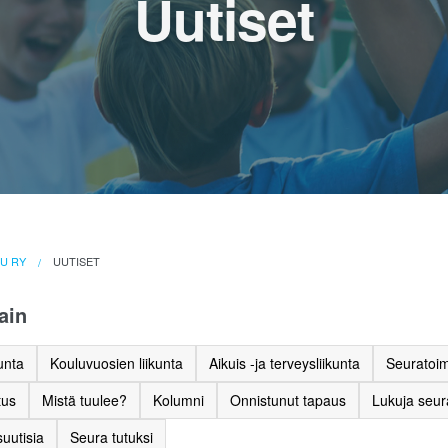
Uutiset
LU RY
UUTISET
ain
unta
Kouluvuosien liikunta
Aikuis -ja terveysliikunta
Seuratoim
tus
Mistä tuulee?
Kolumni
Onnistunut tapaus
Lukuja seu
uutisia
Seura tutuksi