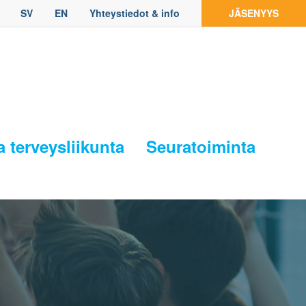
SV
EN
Yhteystiedot & info
JÄSENYYS
a terveysliikunta
Seuratoiminta