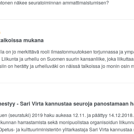
Lehtonen näkee seuratoiminnan ammattimaistumisen?
n
otalkoissa mukana
lla on jo merkittävä rooli ilmastonmuutoksen torjunnassa ja ymp
Liikunta ja urheilu on Suomen suurin kansanliike, joka liikuttaa
iin on herätty ja urheiluväki on näissä talkoissa jo monin osin
hestyy - Sari Virta kannustaa seuroja panostamaan
uen (seuratuki) 2019 haku aukeaa 12.11. ja päättyy 14.12.2018.
 liikunnan harrastamista sekä monipuolistaa organisoidun liikun
petus- ja kulttuuriministeriön ylitarkastaja Sari Virta kannusta