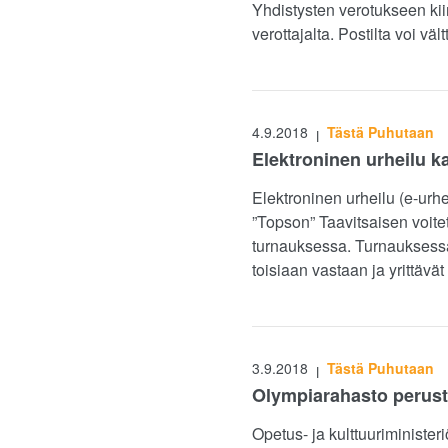
Yhdistysten verotukseen kii
verottajalta. Postilta voi vä
4.9.2018
Tästä Puhutaan
|
Elektroninen urheilu k
Elektroninen urheilu (e-urh
”Topson” Taavitsaisen voit
turnauksessa. Turnauksessa 
toisiaan vastaan ja yrittävä
3.9.2018
Tästä Puhutaan
|
Olympiarahasto peruste
Opetus- ja kulttuuriministe