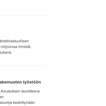
äristövastuullisen
 miljoonaa ihmistä.
 mukana.
 hakemusten työstöön
 Avustuksen tavoitteena
nan
a seuroja keskittymään