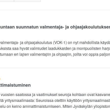
kuntaan suunnatun valmentaja- ja ohjaajakoulutukse
valmentaja- ja ohjaajakoulutus (VOK-1) on nyt mahdollista käyd
ksista saa hyvät valmiudet laadukkaiden ja monipuolisten harj
aan eri lajien valmentajiin ja ohjaajiin, joilta voi oppia paljon
n
timaistuminen
 vuosien saatossa ja vaatimukset seuroja kohtaan ovat kasvane
eitä yritysmaailmasta: Seuroissa otettiin käyttöön yritysmaailmasta 
attelu on keino ammattimaistumiseen. Miten Jyväskylän yliopiston 