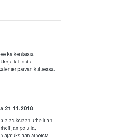
kee kaikenlaisia
lkkoja tai muita
 kalenteripäivän kuluessa.
a 21.11.2018
 ajatuksiaan urheilijan
heilijan polulla,
n ajatuksiaan aiheista.