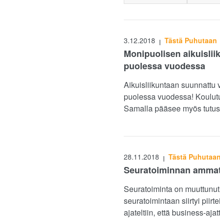
3.12.2018
Tästä Puhutaan
|
Monipuolisen aikuislii
puolessa vuodessa
Aikuisliikuntaan suunnattu 
puolessa vuodessa! Koulutu
Samalla pääsee myös tutustum
28.11.2018
Tästä Puhutaa
|
Seuratoiminnan ammat
Seuratoiminta on muuttunut
seuratoimintaan siirtyi piirt
ajateltiin, että business-aj