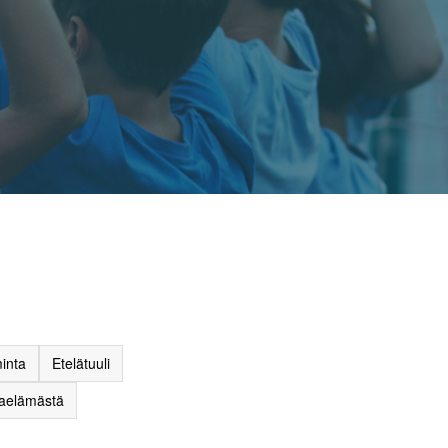
inta
Etelätuuli
raelämästä