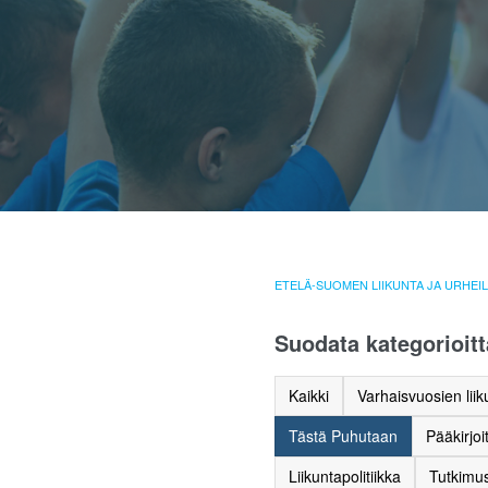
ETELÄ-SUOMEN LIIKUNTA JA URHEI
Suodata kategorioitt
Kaikki
Varhaisvuosien liik
Tästä Puhutaan
Pääkirjoi
Liikuntapolitiikka
Tutkimus