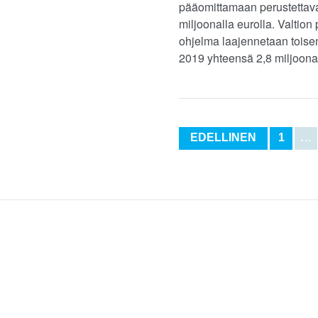
pääomittamaan perustettavaa
miljoonalla eurolla. Valti
ohjelma laajennetaan toisen
2019 yhteensä 2,8 miljoonal
EDELLINEN
1
…