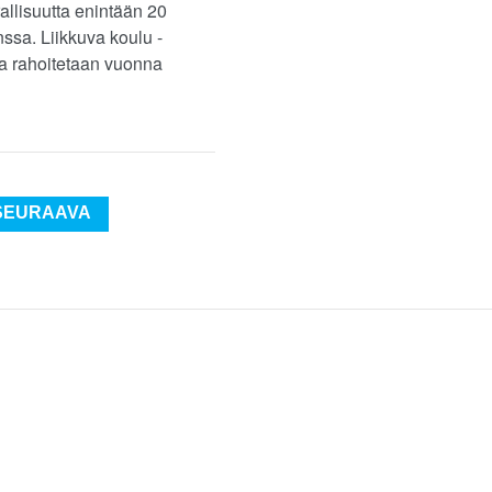
allisuutta enintään 20
ssa. Liikkuva koulu -
ta rahoitetaan vuonna
SEURAAVA