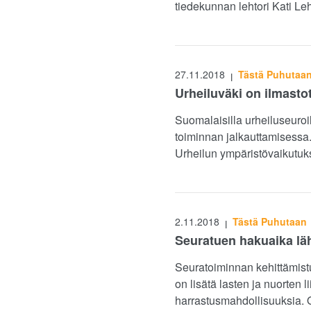
tiedekunnan lehtori Kati 
27.11.2018
Tästä Puhutaa
|
Urheiluväki on ilmast
Suomalaisilla urheiluseuroi
toiminnan jalkauttamisessa. 
Urheilun ympäristövaikutuks
2.11.2018
Tästä Puhutaan
|
Seuratuen hakuaika lä
Seuratoiminnan kehittämist
on lisätä lasten ja nuorten
harrastusmahdollisuuksia. O