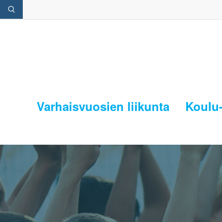
Varhaisvuosien liikunta
Koulu-