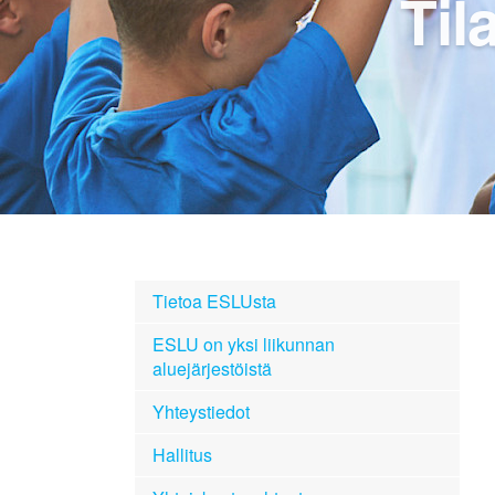
Til
Tietoa ESLUsta
ESLU on yksi liikunnan
aluejärjestöistä
Yhteystiedot
Hallitus