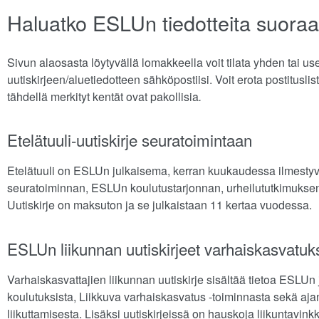
Haluatko ESLUn tiedotteita suoraa
Sivun alaosasta löytyvällä lomakkeella voit tilata yhden t
uutiskirjeen/aluetiedotteen sähköpostiisi. Voit erota postituslis
tähdellä merkityt kentät ovat pakollisia
.
Etelätuuli-uutiskirje seuratoimintaan
Etelätuuli on ESLUn julkaisema, kerran kuukaudessa ilmestyvä
seuratoiminnan, ESLUn koulutustarjonnan, urheilututkimuksen s
Uutiskirje on maksuton ja se julkaistaan 11 kertaa vuodessa.
ESLUn liikunnan uutiskirjeet varhaiskasvatuks
Varhaiskasvattajien liikunnan uutiskirje sisältää tietoa ESLUn 
koulutuksista, Liikkuva varhaiskasvatus -toiminnasta sekä ajan
liikuttamisesta. Lisäksi uutiskirjeissä on hauskoja liikuntavin