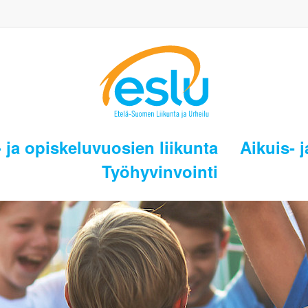
 ja opiskeluvuosien liikunta
Aikuis- j
Työhyvinvointi