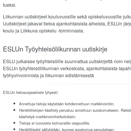
tueksi.
Liikunnan uutiskirjeet kouluvuosille sekä opiskeluvuosille jul
Uutiskirjeet jakavat tietoa ajankohtaisista aiheista, ESLUn jär
koulu ja Liikkuva opiskelu -toiminnasta.
ESLUn Työyhteisöliikunnan uutiskirje
ESLU julkaisee työyhteisöille suunnattua uutiskirjettä noin nel
ESLUn työyhteisöliikunnan verkostosta, ajankohtaisista tapaht
työhyvinvoinnista ja liikunnan edistämisestä
ESLUn tietosuojaseloste lyhyesti:
Annettuja tietoja käytetään kohdennettuun markkinointiin.
Henkilötietojen käsittely perustuu annettuun suostumukseen. Rekist
käsittelyä markkinointitarkoituksiin.
Tietoja ei luovuteta kolmansille osapuolille.
Henkilötiedot säilytetään, kunnes suostumus peruutetaan.