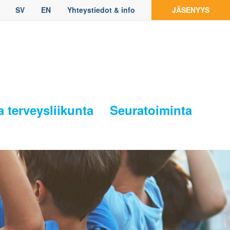
SV
EN
Yhteystiedot & info
JÄSENYYS
a terveysliikunta
Seuratoiminta