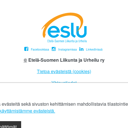
Facebookissa
Instagramissa
LinkedInissä
©
Etelä-Suomen Liikunta ja Urheilu ry
Tietoa evästeistä (cookies)
Yhteystiedot
Tietosuojaseloste
ästeitä sekä sivuston kehittämisen mahdollistavia tilastointiev
eslu@eslu.fi
äyttämistämme evästeistä.​​​​​​
ämättömät