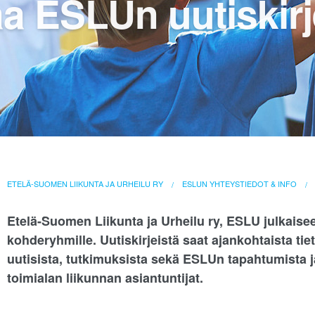
aa ESLUn uutiskirj
ETELÄ-SUOMEN LIIKUNTA JA URHEILU RY
ESLUN YHTEYSTIEDOT & INFO
Etelä-Suomen Liikunta ja Urheilu ry, ESLU julkaisee
kohderyhmille. Uutiskirjeistä saat ajankohtaista t
uutisista, tutkimuksista sekä ESLUn tapahtumista j
toimialan liikunnan asiantuntijat.