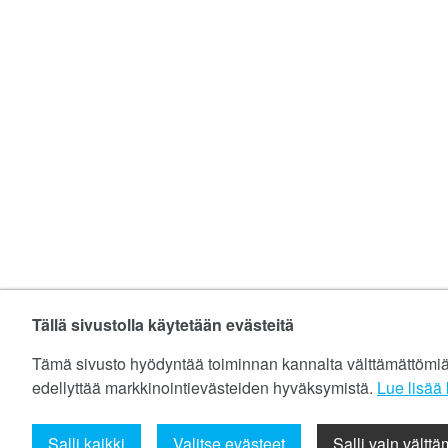
Tällä sivustolla käytetään evästeitä
Tämä sivusto hyödyntää toiminnan kannalta välttämättömiä ev
edellyttää markkinointievästeiden hyväksymistä.
Lue lisää k
Salli kaikki
Valitse evästeet
Salli vain vältt