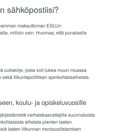
n sähköpostiisi?
ai useamman maksuttoman ESLUn
talta, milloin vain. Huomaa, että punaisella
 uutiskirje, josta voit lukea muun muassa
ekä liikuntapolitiikan ajankohtaisaiheista.
een, koulu- ja opiskeluvuosille
järjestämistä varhaiskasvattajille suunnatuista
kohtaisista aiheista pienten lasten
kkejä lasten liikunnan monipuolistamisen