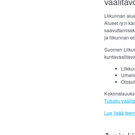
vaalitav
Liikunnan alue
Alueet ry:n ka
saavuttamiseks
ja liikunnan e
Suomen Liikunn
kuntavaalitavo
Liikku
Urheil
Olosuh
Kokonaisuuksil
Tutustu vaalit
Lue lisää teem