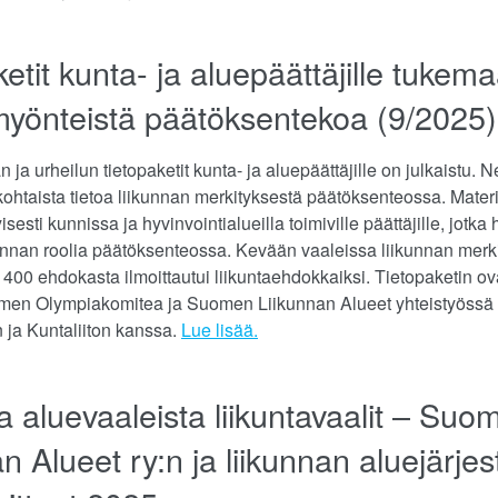
etit kunta- ja aluepäättäjille tukem
amyönteistä päätöksentekoa (9/2025)
 ja urheilun tietopaketit kunta- ja aluepäättäjille on julkaistu. N
ankohtaista tietoa liikunnan merkityksestä päätöksenteossa. Materi
isesti kunnissa ja hyvinvointialueilla toimiville päättäjille, jotka
unnan roolia päätöksenteossa. Kevään vaaleissa liikunnan merki
 1400 ehdokasta ilmoittautui liikuntaehdokkaiksi. Tietopaketin ov
en Olympiakomitea ja Suomen Liikunnan Alueet yhteistyössä 
n ja Kuntaliiton kanssa.
Lue lisää.
a aluevaaleista liikuntavaalit – Suo
n Alueet ry:n ja liikunnan aluejärjes