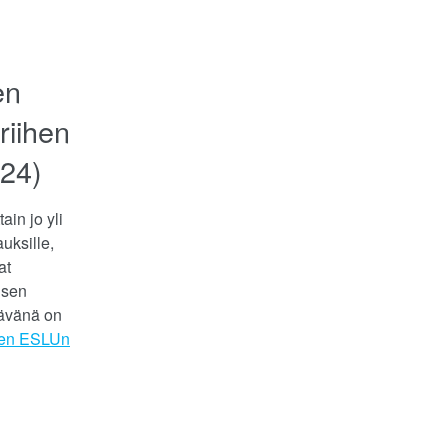
en
riihen
024)
in jo yli
auksille,
at
isen
tävänä on
nen ESLUn