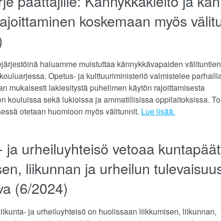
rje päättäjille: Kännykkäkielto ja kä
rajoittaminen koskemaan myös välit
)
ejärjestöinä haluamme muistuttaa kännykkävapaiden välituntien
kouluarjessa. Opetus- ja kulttuuriministeriö valmistelee parhail
an mukaisesti lakiesitystä puhelimen käytön rajoittamisesta
 kouluissa sekä lukioissa ja ammatillisissa oppilaitoksissa. 
ksessä otetaan huomioon myös välitunnit.
Lue lisää.
- ja urheiluyhteisö vetoaa kuntapäätt
sen, liikunnan ja urheilun tulevaisuu
va (6/2024)
ikunta- ja urheiluyhteisö on huolissaan liikkumisen, liikunnan,