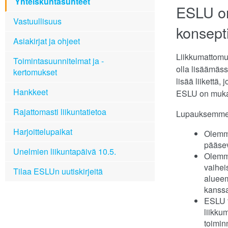
Yhteiskuntasuhteet
ESLU on
Vastuullisuus
konsept
Asiakirjat ja ohjeet
Liikkumattomu
Toimintasuunnitelmat ja -
olla lisäämäss
kertomukset
lisää liikettä
Hankkeet
ESLU on muka
Rajattomasti liikuntatietoa
Lupauksemme l
Harjoittelupaikat
Olemme
pääsev
Unelmien liikuntapäivä 10.5.
Olemme
vaihei
Tilaa ESLUn uutiskirjeitä
alueem
kanss
ESLU t
liikku
toimin