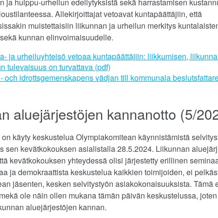
n ja huippu-urheilun edellytyksistä sekä harrastamisen kustann
loustilanteessa. Allekirjoittajat vetoavat kuntapäättäjiin, että
issakin muistettaisiin liikunnan ja urheilun merkitys kuntalaiste
 sekä kunnan elinvoimaisuudelle.
ta- ja urheiluyhteisö vetoaa kuntapäättäjiin: liikkumisen, liikunna
un tulevaisuus on turvattava (pdf)
- och idrottsgemenskapens vädjan till kommunala beslutsfattare
an aluejärjestöjen kannanotto (5/20
 on käyty keskustelua Olympiakomitean käynnistämistä selvityst
s sen kevätkokouksen asialistalla 28.5.2024. Liikunnan aluejärj
ttä kevätkokouksen yhteydessä olisi järjestetty erillinen seminaa
ajaa ja demokraattista keskustelua kaikkien toimijoiden, ei pelkä
an jäsenten, kesken selvitystyön asiakokonaisuuksista. Tämä e
mmekä ole näin ollen mukana tämän päivän keskustelussa, jot
iikunnan aluejärjestöjen kannan.