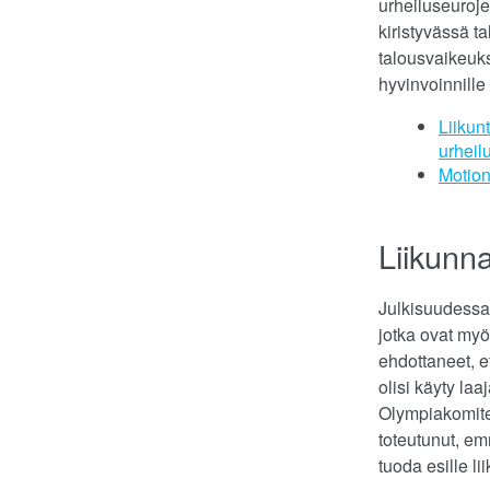
urheiluseuroje
kiristyvässä ta
talousvaikeuks
hyvinvoinnille
Liikun
urheil
Motion
Liikunn
Julkisuudessa
jotka ovat myö
ehdottaneet, e
olisi käyty la
Olympiakomite
toteutunut, e
tuoda esille l