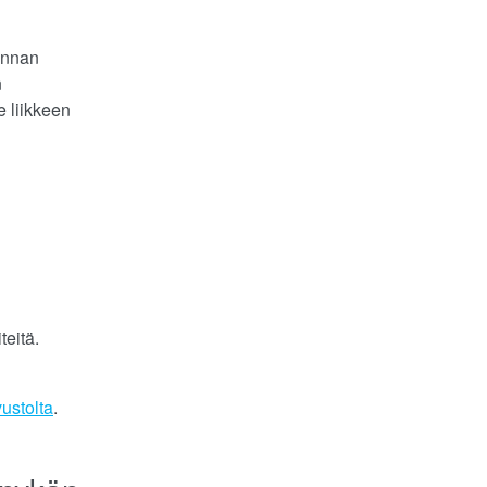
unnan
n
e liikkeen
teitä.
ustolta
.