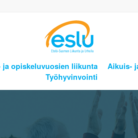
 ja opiskeluvuosien liikunta
Aikuis- j
Työhyvinvointi