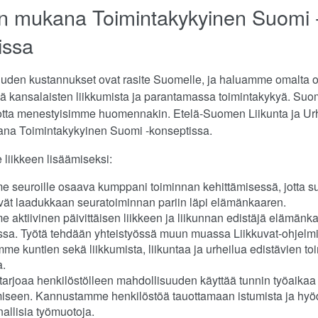
 mukana Toimintakykyinen Suomi 
issa
uden kustannukset ovat rasite Suomelle, ja haluamme omalta
ä kansalaisten liikkumista ja parantamassa toimintakykyä. Suom
, jotta menestyisimme huomennakin. Etelä-Suomen Liikunta ja Urh
na Toimintakykyinen Suomi -konseptissa.
iikkeen lisäämiseksi:
 seuroille osaava kumppani toiminnan kehittämisessä, jotta s
ät laadukkaan seuratoiminnan pariin läpi elämänkaaren.
 aktiivinen päivittäisen liikkeen ja liikunnan edistäjä elämänka
ssa. Työtä tehdään yhteistyössä muun muassa Liikkuvat-ohjelm
me kuntien sekä liikkumista, liikuntaa ja urheilua edistävien to
a.
arjoaa henkilöstölleen mahdollisuuden käyttää tunnin työaika
miseen. Kannustamme henkilöstöä tauottamaan istumista ja hy
nallisia työmuotoja.