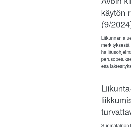
Avoin ki
käytön 
(9/2024
Liikunnan alu
merkityksestä 
hallitusohjelm
perusopetuksen
että lakiesity
Liikunta
liikkumi
turvatta
Suomalainen li