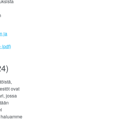
uksista
n
n ja
 (pdf)
24)
öistä,
estöt ovat
ri, jossa
stään
i
en haluamme