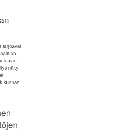
aan
e tarjoavat
aalit on
 haluavat
tys näkyi
at
liikunnan
men
töjen