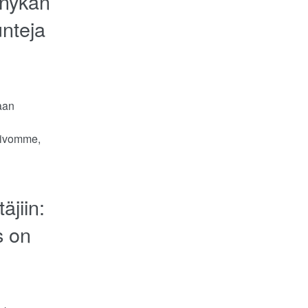
nnykän
unteja
laan
Toivomme,
äjiin:
s on