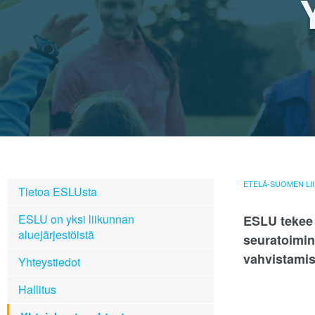
ETELÄ-SUOMEN LII
Tietoa ESLUsta
ESLU on yksi liikunnan
ESLU tekee 
aluejärjestöistä
seuratoimin
vahvistamis
Yhteystiedot
Hallitus