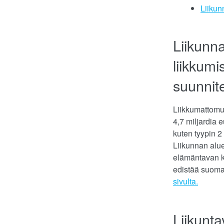
Liikun
Liikunna
liikkumi
suunnite
Liikkumattomuu
4,7 miljardia e
kuten tyypin 2
Liikunnan alue
elämäntavan ke
edistää suomal
sivulta.
Liikunta