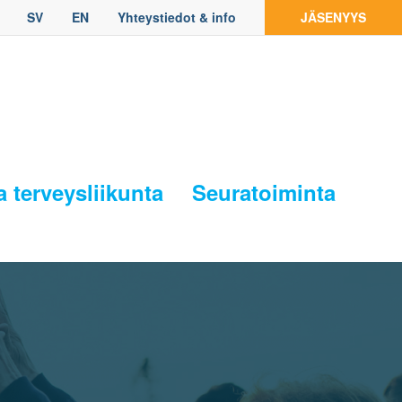
SV
EN
Yhteystiedot & info
JÄSENYYS
a terveysliikunta
Seuratoiminta