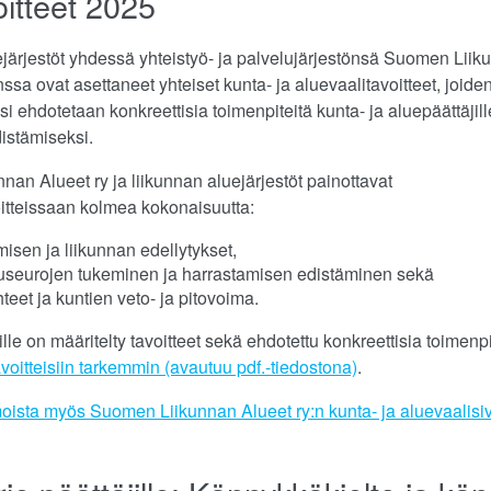
oitteet 2025
järjestöt yhdessä yhteistyö- ja palvelujärjestönsä Suomen Liik
nssa ovat asettaneet yhteiset kunta- ja aluevaalitavoitteet, joide
i ehdotetaan konkreettisia toimenpiteitä kunta- ja aluepäättäjill
distämiseksi.
an Alueet ry ja liikunnan aluejärjestöt painottavat
itteissaan kolmea kokonaisuutta:
misen ja liikunnan edellytykset,
useurojen tukeminen ja harrastamisen edistäminen sekä
teet ja kuntien veto- ja pitovoima.
le on määritelty tavoitteet sekä ehdotettu konkreettisia toimenpi
avoitteisiin tarkemmin (avautuu pdf.-tiedostona)
.
oista myös Suomen Liikunnan Alueet ry:n kunta- ja aluevaalisiv