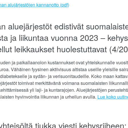
nan alujärjestöjen kannanotto (pdf)
n aluejärjestöt edistivät suomalaist
sta ja liikuntaa vuonna 2023 – kehys
llut leikkaukset huolestuttavat (4/2
den ja paikallaanolon kustannukset ovat yhteiskunnalle vuositta
uroa. Vähäinen fyysinen aktiivisuus altistaa useille yleisille sair
 diabetekselle ja sydän- ja verisuonitaudeille. Koko maan kattav
järjestöt toimivat merkittävänä voimana suomalaisten liikunnall
hittämisessä yli laji- ja kuntarajojen. Aluejärjestöjen perusteh
aisten hyvinvointia liikunnan ja urheilun avulla.
Lue koko uuti
yhteisöltä tiukka viesti kehysriiheen: