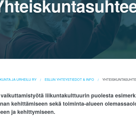
Yhteiskuntasuhtee
KUNTA JA URHEILU RY
ESLUN YHTEYSTIEDOT & INFO
YHTEISKUNTASUHT
vaikuttamistyötä liikuntakulttuurin puolesta esimerk
nan kehittämiseen sekä toiminta-alueen olemassaol
een ja kehittymiseen.