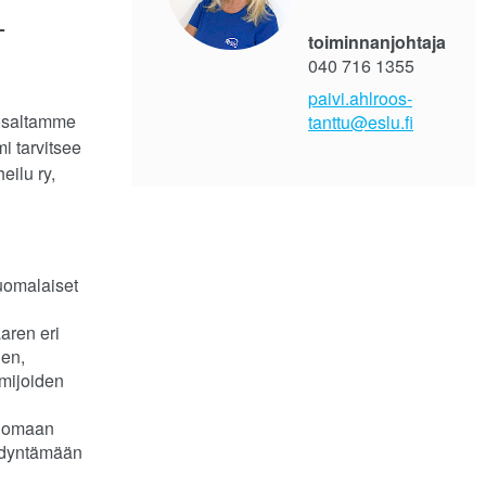
-
toiminnanjohtaja
040 716 1355
paivi.ahlroos-
 osaltamme
tanttu@eslu.fi
i tarvitsee
eilu ry,
uomalaiset
aren eri
ien,
imijoiden
a omaan
ödyntämään