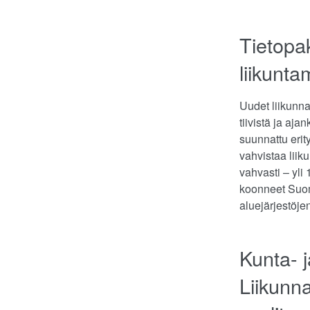
Tietopak
liikunt
Uudet liikunnan
tiivistä ja aj
suunnattu erity
vahvistaa liik
vahvasti – yli
koonneet Suom
aluejärjestöje
Kunta- j
Liikunna