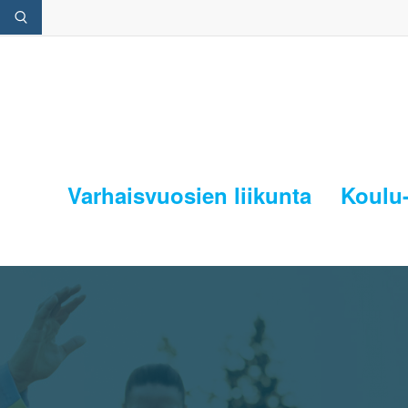
Varhaisvuosien liikunta
Koulu-