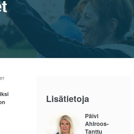
t
EET
iksi
Lisätietoja
on
Päivi
Ahlroos-
Tanttu