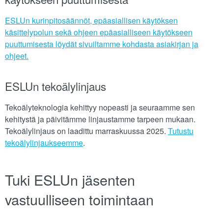
ESLUn kurinpitosäännöt, epäasiallisen käytöksen
käsittelypolun sekä ohjeen epäasialliseen käytökseen
puuttumisesta löydät sivuiltamme kohdasta asiakirjan ja
ohjeet.
ESLUn tekoälylinjaus
Tekoälyteknologia kehittyy nopeasti ja seuraamme sen
kehitystä ja päivitämme linjaustamme tarpeen mukaan.
Tekoälylinjaus on laadittu marraskuussa 2025.
Tutustu
tekoälylinjaukseemme
.
Tuki ESLUn jäsenten
vastuulliseen toimintaan