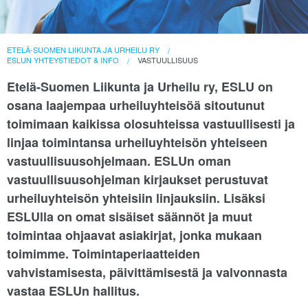
ETELÄ-SUOMEN LIIKUNTA JA URHEILU RY
ESLUN YHTEYSTIEDOT & INFO
VASTUULLISUUS
Etelä-Suomen Liikunta ja Urheilu ry, ESLU on
osana laajempaa urheiluyhteisöä sitoutunut
toimimaan kaikissa olosuhteissa vastuullisesti ja
linjaa toimintansa urheiluyhteisön yhteiseen
vastuullisuusohjelmaan. ESLUn oman
vastuullisuusohjelman kirjaukset perustuvat
urheiluyhteisön yhteisiin linjauksiin. Lisäksi
ESLUlla on omat sisäiset säännöt ja muut
toimintaa ohjaavat asiakirjat, jonka mukaan
toimimme. Toimintaperiaatteiden
vahvistamisesta, päivittämisestä ja valvonnasta
vastaa ESLUn hallitus.