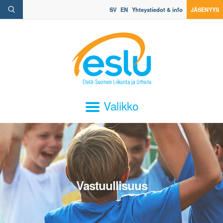
SV
EN
Yhteystiedot & info
JÄSENYYS
Valikko
Vastuullisuus