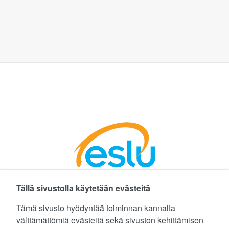
Tällä sivustolla käytetään evästeitä
Facebookissa
Instagramissa
LinkedInissä
©
Etelä-Suomen Liikunta ja Urheilu ry
Tämä sivusto hyödyntää toiminnan kannalta
välttämättömiä evästeitä sekä sivuston kehittämisen
Tietoa evästeistä (cookies)