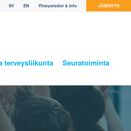
SV
EN
Yhteystiedot & info
JÄSENYYS
a terveysliikunta
Seuratoiminta