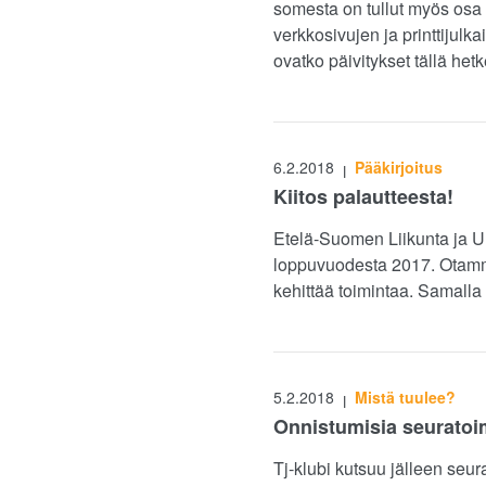
somesta on tullut myös osa 
verkkosivujen ja printtijul
ovatko päivitykset tällä he
6.2.2018
Pääkirjoitus
|
Kiitos palautteesta!
Etelä-Suomen Liikunta ja Ur
loppuvuodesta 2017. Otamme 
kehittää toimintaa. Samalla
5.2.2018
Mistä tuulee?
|
Onnistumisia seuratoi
Tj-klubi kutsuu jälleen seu