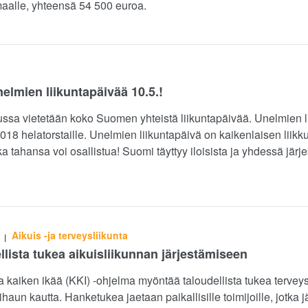
aalle, yhteensä 54 500 euroa.
nelmien liikuntapäivää 10.5.!
sa vietetään koko Suomen yhteistä liikuntapäivää. Unelmien lii
18 helatorstaille. Unelmien liikuntapäivä on kaikenlaisen liik
a tahansa voi osallistua! Suomi täyttyy iloisista ja yhdessä järje
Aikuis -ja terveysliikunta
|
llista tukea aikuisliikunnan järjestämiseen
kaiken ikää (KKI) -ohjelma myöntää taloudellista tukea tervey
haun kautta. Hanketukea jaetaan paikallisille toimijoille, jotka jär