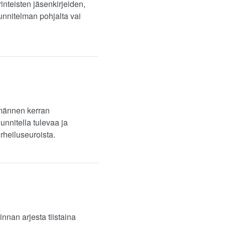
inteisten jäsenkirjeiden,
unnitelman pohjalta vai
emännen kerran
nnitella tulevaa ja
rheiluseuroista.
nnan arjesta tiistaina