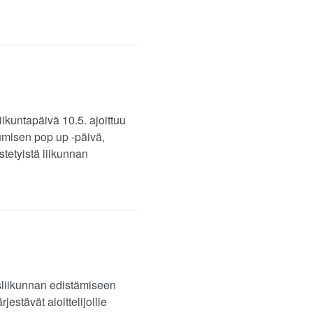
kuntapäivä 10.5. ajoittuu
kumisen pop up -päivä,
stetyistä liikunnan
sliikunnan edistämiseen
jestävät aloittelijoille