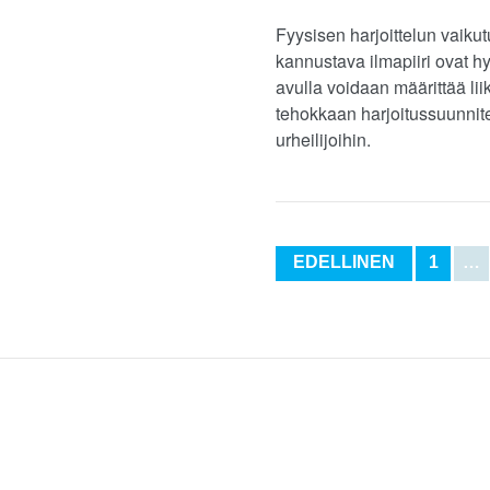
Fyysisen harjoittelun vaikut
kannustava ilmapiiri ovat hy
avulla voidaan määrittää lii
tehokkaan harjoitussuunnitel
urheilijoihin.
EDELLINEN
1
…