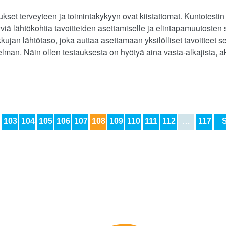
ukset terveyteen ja toimintakykyyn ovat kiistattomat. Kuntotestin
viä lähtökohtia tavoitteiden asettamiselle ja elintapamuutosten s
kkujan lähtötaso, joka auttaa asettamaan yksilölliset tavoitteet 
man. Näin ollen testauksesta on hyötyä aina vasta-alkajista, akti
103
104
105
106
107
108
109
110
111
112
…
117