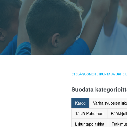
ETELÄ-SUOMEN LIIKUNTA JA URHEI
Suodata kategorioitt
Kaikki
Varhaisvuosien liik
Tästä Puhutaan
Pääkirjoi
Liikuntapolitiikka
Tutkimus