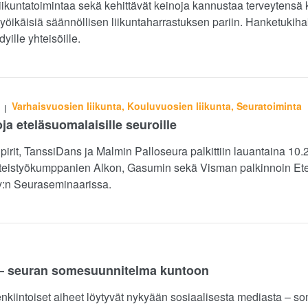
iikuntatoimintaa sekä kehittävät keinoja kannustaa terveytensä 
 työikäisiä säännöllisen liikuntaharrastuksen pariin. Hanketukiha
dyille yhteisöille.
Varhaisvuosien liikunta, Kouluvuosien liikunta, Seuratoiminta
|
oja eteläsuomalaisille seuroille
irit, TanssiDans ja Malmin Palloseura palkittiin lauantaina 1
hteistyökumppanien Alkon, Gasumin sekä Visman palkinnoin Ete
ry:n Seuraseminaarissa.
taa – seuran somesuunnitelma kuntoon
enkiintoiset aiheet löytyvät nykyään sosiaalisesta mediasta – 