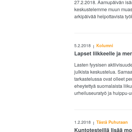
27.2.2018. Aamupäivän isän
keskustelemme muun muassa
arkipäivää helpottavista työ
5.2.2018
Kolumni
|
Lapset liikkeelle ja m
Lasten fyysisen aktiivisuu
julkista keskustelua. Samaa
tarkastelussa ovat olleet pe
eheytettyä suomalaista liiku
urheiluseuratyö ja huippu-ur
1.2.2018
Tästä Puhutaan
|
Kuntotesteillä lisää mo