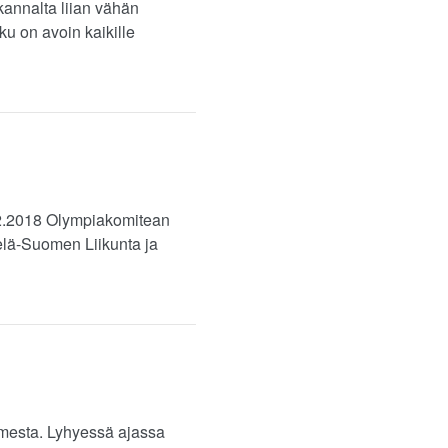
kannalta liian vähän
ku on avoin kaikille
0.2.2018 Olympiakomitean
lä-Suomen Liikunta ja
somesta. Lyhyessä ajassa