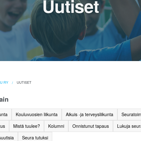
Uutiset
LU RY
UUTISET
ain
unta
Kouluvuosien liikunta
Aikuis -ja terveysliikunta
Seuratoim
tus
Mistä tuulee?
Kolumni
Onnistunut tapaus
Lukuja seu
uutisia
Seura tutuksi