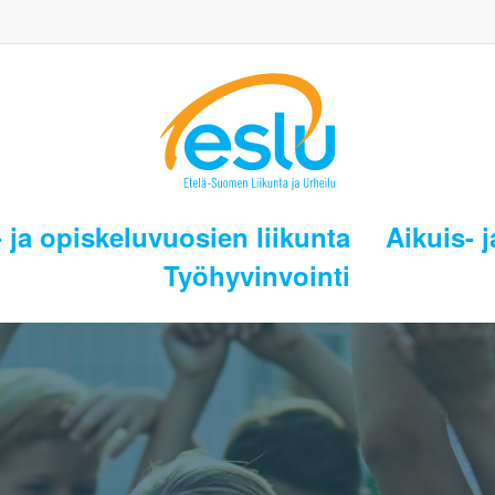
 ja opiskeluvuosien liikunta
Aikuis- j
Työhyvinvointi