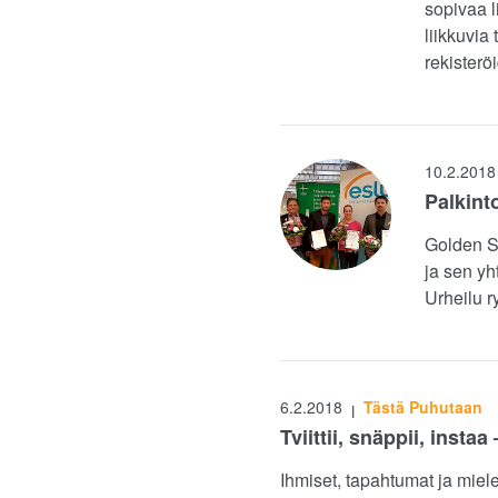
sopivaa l
liikkuvia
rekisteröi
10.2.2018
Palkint
Golden Sp
ja sen y
Urheilu 
6.2.2018
Tästä Puhutaan
|
Tviittii, snäppii, ins
Ihmiset, tapahtumat ja miel