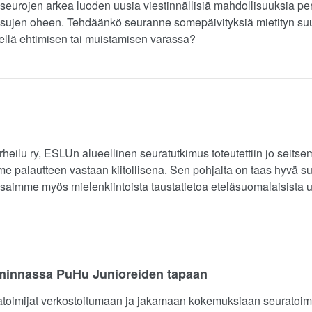
seurojen arkea luoden uusia viestinnällisiä mahdollisuuksia per
kaisujen oheen. Tehdäänkö seuranne somepäivityksiä mietityn su
tkellä ehtimisen tai muistamisen varassa?
heilu ry, ESLUn alueellinen seuratutkimus toteutettiin jo seits
palautteen vastaan kiitollisena. Sen pohjalta on taas hyvä suu
 saimme myös mielenkiintoista taustatietoa eteläsuomalaisista u
minnassa PuHu Junioreiden tapaan
ratoimijat verkostoitumaan ja jakamaan kokemuksiaan seuratoimi