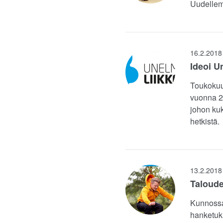
Uudellem
16.2.2018
Ideoi U
Toukokuus
vuonna 20
johon kuk
hetkistä.
13.2.2018
Taloude
Kunnossa 
hanketuki