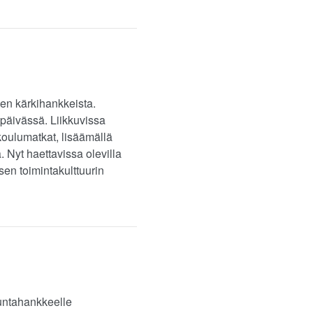
en kärkihankkeista.
 päivässä. Liikkuvissa
koulumatkat, lisäämällä
. Nyt haettavissa olevilla
isen toimintakulttuurin
kuntahankkeelle