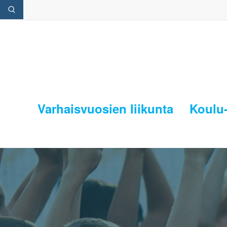
Varhaisvuosien liikunta
Koulu-