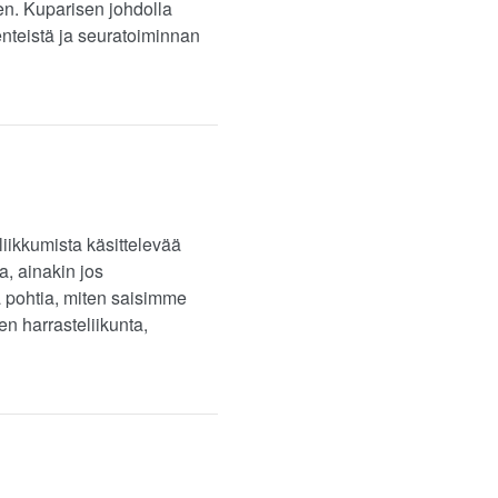
n. Kuparisen johdolla
teistä ja seuratoiminnan
iikkumista käsittelevää
, ainakin jos
vä pohtia, miten saisimme
en harrasteliikunta,