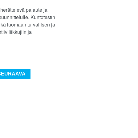
 herättelevä palaute ja
uunnittelulle. Kuntotestin
sekä luomaan turvallisen ja
iviliikkujiin ja
SEURAAVA