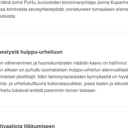
tänä toimii PuHu Junioreiden toiminnanjohtaja Jorma Kuparine
 toimivasta seurayhteistyöstä, onnistuneen turnauksen elemen
kaluista.
enestystä huippu-urheiluun
den väheneminen ja huonokuntoisten määrän kasvu on hallinnut l
n aikaan on puhuttu suomalaisen huippu-urheilun alennustilasta
rinteiset yksilölajit. Näin talviolympialaisten kynnyksellä on hy
nta- ja urheilukulttuuria kokonaisuudeksi, jossa lasten ja aikuist
heilu tukisivat entistä paremmin toinen toisiaan.
tivaatiota liikkumiseen