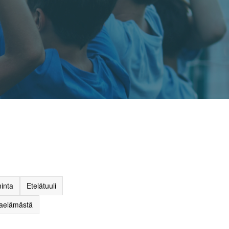
inta
Etelätuuli
raelämästä