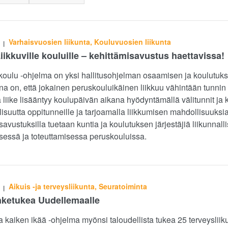
Varhaisvuosien liikunta, Kouluvuosien liikunta
|
iikkuville kouluille – kehittämisavustus haettavissa!
koulu -ohjelma on yksi hallitusohjelman osaamisen ja koulutuks
na on, että jokainen peruskouluikäinen liikkuu vähintään tunnin
 liike lisääntyy koulupäivän aikana hyödyntämällä välitunnit ja 
lisuutta oppitunneille ja tarjoamalla liikkumisen mahdollisuuksia
savustuksilla tuetaan kuntia ja koulutuksen järjestäjiä liikunnall
sessä ja toteuttamisessa peruskouluissa.
Aikuis -ja terveysliikunta, Seuratoiminta
|
ketukea Uudellemaalle
kaiken ikää -ohjelma myönsi taloudellista tukea 25 terveyslii