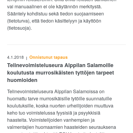
vai manuaalinen ei ole käytännön merkitystä.
Sääntely kohdistuu sekä tiedon suojaamiseen
(tietoturva), että tiedon käsittelyyn ja käyttöön
(tietosuoja).
4.1.2018
Onnistunut tapaus
|
Telinevoimisteluseura Alppilan Salamoille
koulutusta murrosikäisten tyttöjen tarpeet
huomioiden
Telinevoimisteluseura Alppilan Salamoissa on
huomattu tarve murrosikäisille tytöille suunnatuille
koulutuksille, koska nuorten urheilijoiden muuttuva
keho tuo voimistelussa fyysisiä ja psyykkisiä
haasteita. Voimistelijoiden vanhempien ja
valmentajien huomaamien haasteiden seurauksena