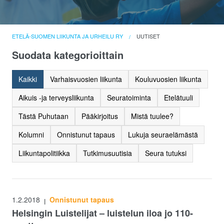
ETELÄ-SUOMEN LIIKUNTA JA URHEILU RY
UUTISET
Suodata kategorioittain
Kaikki
Varhaisvuosien liikunta
Kouluvuosien liikunta
Aikuis -ja terveysliikunta
Seuratoiminta
Etelätuuli
Tästä Puhutaan
Pääkirjoitus
Mistä tuulee?
Kolumni
Onnistunut tapaus
Lukuja seuraelämästä
Liikuntapolitiikka
Tutkimusuutisia
Seura tutuksi
1.2.2018
Onnistunut tapaus
|
Helsingin Luistelijat – luistelun iloa jo 110-