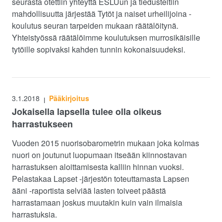
seurasta otettiin yhteyttä ESLUun ja tiedusteltiin
mahdollisuutta järjestää Tytöt ja naiset urheilijoina -
koulutus seuran tarpeiden mukaan räätälöitynä.
Yhteistyössä räätälöimme koulutuksen murrosikäisille
tytöille sopivaksi kahden tunnin kokonaisuudeksi.
3.1.2018
Pääkirjoitus
|
Jokaisella lapsella tulee olla oikeus
harrastukseen
Vuoden 2015 nuorisobarometrin mukaan joka kolmas
nuori on joutunut luopumaan itseään kiinnostavan
harrastuksen aloittamisesta kalliin hinnan vuoksi.
Pelastakaa Lapset -järjestön toteuttamasta Lapsen
ääni -raportista selviää lasten toiveet päästä
harrastamaan joskus muutakin kuin vain ilmaisia
harrastuksia.