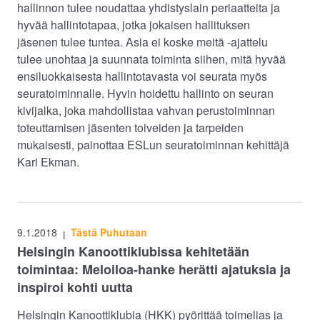
hallinnon tulee noudattaa yhdistyslain periaatteita ja
hyvää hallintotapaa, jotka jokaisen hallituksen
jäsenen tulee tuntea. Asia ei koske meitä -ajattelu
tulee unohtaa ja suunnata toiminta siihen, mitä hyvää
ensiluokkaisesta hallintotavasta voi seurata myös
seuratoiminnalle. Hyvin hoidettu hallinto on seuran
kivijalka, joka mahdollistaa vahvan perustoiminnan
toteuttamisen jäsenten toiveiden ja tarpeiden
mukaisesti, painottaa ESLun seuratoiminnan kehittäjä
Kari Ekman.
9.1.2018
Tästä Puhutaan
|
Helsingin Kanoottiklubissa kehitetään
toimintaa: Meloiloa-hanke herätti ajatuksia ja
inspiroi kohti uutta
Helsingin Kanoottiklubia (HKK) pyörittää toimelias ja