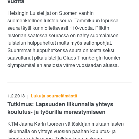
vuotta
Helsingin Luistelijat on Suomen vanhin
suomenkielinen luisteluseura. Tammikuun lopussa
seura täytti kunnioitettavasti 110-vuotta. Pitkän
historian saatossa seurassa on nähty suomalaisen
luistelun huippuhetket mutta myös aallonpohjat.
Suurimmat huippuhetkensä seura on toistaiseksi
saavuttanut pikaluistelija Claes Thunbergin tuomien
olympiamitalien ansiosta viime vuosisadan alussa.
1.2.2018
Lukuja seuraelämästä
|
Tutkimus: Lapsuuden liikunnalla yhteys
koulutus- ja työurilla menestymiseen
KTM Jaana Karin tuoreen väitöskirjan mukaan lasten
liikunnalla on yhteys vuosien päähän koulutus- ja
työurien kehitykseen. Tutkimuksen mukaan