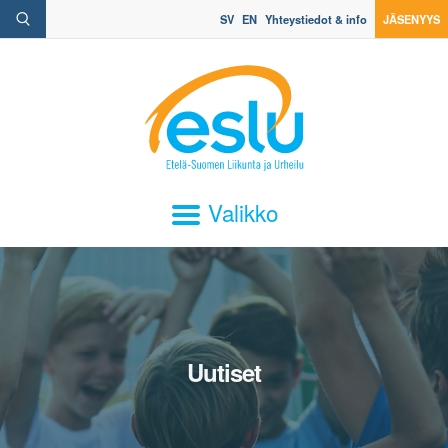
SV
EN
Yhteystiedot & info
JÄSENYYS
Valikko
Uutiset