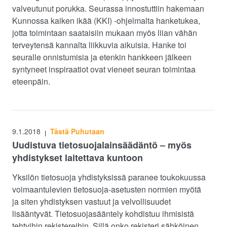
valveutunut porukka. Seurassa innostuttiin hakemaan
Kunnossa kaiken ikää (KKI) -ohjelmalta hanketukea,
jotta toimintaan saataisiin mukaan myös liian vähän
terveytensä kannalta liikkuvia aikuisia. Hanke toi
seuralle onnistumisia ja etenkin hankkeen jälkeen
syntyneet inspiraatiot ovat vieneet seuran toimintaa
eteenpäin.
9.1.2018
Tästä Puhutaan
|
Uudistuva tietosuojalainsäädäntö – myös
yhdistykset laitettava kuntoon
Yksilön tietosuoja yhdistyksissä paranee toukokuussa
voimaantulevien tietosuoja-asetusten normien myötä
ja siten yhdistyksen vastuut ja velvollisuudet
lisääntyvät. Tietosuojasääntely kohdistuu ihmisistä
tehtyihin rekistereihin. Sillä onko rekisteri sähköinen