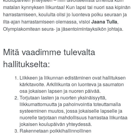
matalan kynnyksen liikuntaa! Kun lapsi tai nuori saa kipinän
harrastamiseen, koululta olisi jo luonteva polku seuraan ja
ilta-ajan harrastamiseen olemassa, visioi
Jaana Tulla
,
Olympiakomitean seura- ja jäsentoimintayksikön johtaja.
Mitä vaadimme tulevalta
hallitukselta:
Liikkeen ja liikunnan edistäminen ovat hallituksen
kärkitavoite. Arkiliikunta on luonteva ja saumaton
osa jokaisen lapsen ja nuoren päivää.
Torjutaan lasten ja nuorten yksinäisyyttä,
liikkumattomuutta ja pahoinvointia toteuttamalla
systeeminen muutos, jossa jokaiselle lapselle ja
nuorelle tarjotaan mahdollisuus harrastaa liikuntaa
jokaisen koulupäivän yhteydessä.
Rakennetaan poikkihallinnollinen