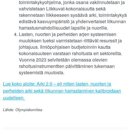
toimintakykyohjelma, jonka osana vakiinnutetaan ja
vahvistetaan Liikkuvat-kokonaisuutta sekä
rakennetaan liikkeeseen sysäävä arki, toimintakykyä
edistävä kasvuympäristö ja yhdenvertaiset liikunnan
harrastusmahdollisuudet lapsille ja nuorille.
Lasten, nuorten ja perheiden arjen systeemisen
muutoksen tueksi varmistetaan riittävät resurssit ja
johtajuus. Ilmiöpohjaisen budjetoinnin kautta
kokonaisuuteen varataan rahoitusta eri sektoreilta.
Vuonna 2023 selvitetään olemassa olevien
rahoitusinstrumenttien päivittäminen tukemaan
systeemistä muutosta.
Lue koko aloite: Arki 2.0 – eli miten lasten, nuorten ja
perheiden arki sekä liikunnan harrastaminen kalibroidaan
uudelleen.
Lähde: Olympiakomitea