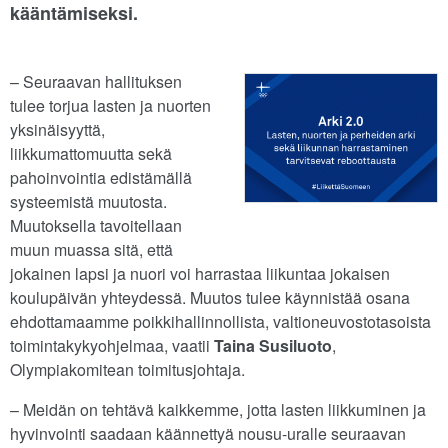
kääntämiseksi.
– Seuraavan hallituksen
tulee torjua lasten ja nuorten
yksinäisyyttä,
liikkumattomuutta sekä
pahoinvointia edistämällä
systeemistä muutosta.
Muutoksella tavoitellaan
muun muassa sitä, että
jokainen lapsi ja nuori voi harrastaa liikuntaa jokaisen
koulupäivän yhteydessä. Muutos tulee käynnistää osana
ehdottamaamme poikkihallinnollista, valtioneuvostotasoista
toimintakykyohjelmaa, vaatii
Taina Susiluoto
,
Olympiakomitean toimitusjohtaja.
– Meidän on tehtävä kaikkemme, jotta lasten liikkuminen ja
hyvinvointi saadaan käännettyä nousu-uralle seuraavan