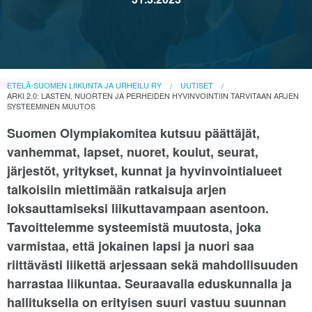
ETELÄ-SUOMEN LIIKUNTA JA URHEILU RY
UUTISET
ARKI 2.0: LASTEN, NUORTEN JA PERHEIDEN HYVINVOINTIIN TARVITAAN ARJEN
SYSTEEMINEN MUUTOS
Suomen Olympiakomitea kutsuu päättäjät,
vanhemmat, lapset, nuoret, koulut, seurat,
järjestöt, yritykset, kunnat ja hyvinvointialueet
talkoisiin miettimään ratkaisuja arjen
loksauttamiseksi liikuttavampaan asentoon.
Tavoittelemme systeemistä muutosta, joka
varmistaa, että jokainen lapsi ja nuori saa
riittävästi liikettä arjessaan sekä mahdollisuuden
harrastaa liikuntaa. Seuraavalla eduskunnalla ja
hallituksella on erityisen suuri vastuu suunnan