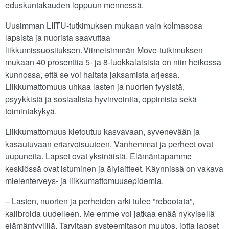
eduskuntakauden loppuun mennessä.
Uusimman LIITU-tutkimuksen mukaan vain kolmasosa
lapsista ja nuorista saavuttaa
liikkumissuosituksen. Viimeisimmän Move-tutkimuksen
mukaan 40 prosenttia 5- ja 8-luokkalaisista on niin heikossa
kunnossa, että se voi haitata jaksamista arjessa.
Liikkumattomuus uhkaa lasten ja nuorten fyysistä,
psyykkistä ja sosiaalista hyvinvointia, oppimista sekä
toimintakykyä.
Liikkumattomuus kietoutuu kasvavaan, syvenevään ja
kasautuvaan eriarvoisuuteen. Vanhemmat ja perheet ovat
uupuneita. Lapset ovat yksinäisiä. Elämäntapamme
keskiössä ovat istuminen ja älylaitteet. Käynnissä on vakava
mielenterveys- ja liikkumattomuusepidemia.
– Lasten, nuorten ja perheiden arki tulee ”rebootata”,
kalibroida uudelleen. Me emme voi jatkaa enää nykyisellä
elämäntyylillä. Tarvitaan systeemitason muutos, jotta lapset