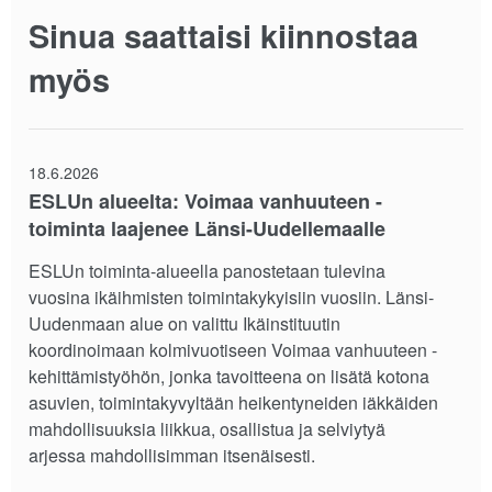
Sinua saattaisi kiinnostaa
myös
18.6.2026
ESLUn alueelta: Voimaa vanhuuteen -
toiminta laajenee Länsi-Uudellemaalle
ESLUn toiminta-alueella panostetaan tulevina
vuosina ikäihmisten toimintakykyisiin vuosiin. Länsi-
Uudenmaan alue on valittu Ikäinstituutin
koordinoimaan kolmivuotiseen Voimaa vanhuuteen -
kehittämistyöhön, jonka tavoitteena on lisätä kotona
asuvien, toimintakyvyltään heikentyneiden iäkkäiden
mahdollisuuksia liikkua, osallistua ja selviytyä
arjessa mahdollisimman itsenäisesti.