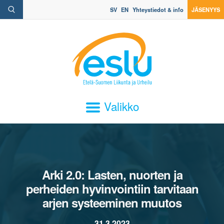
SV
EN
Yhteystiedot & info
JÄSENYYS
Valikko
Arki 2.0: Lasten, nuorten ja
perheiden hyvinvointiin tarvitaan
arjen systeeminen muutos
31.3.2023