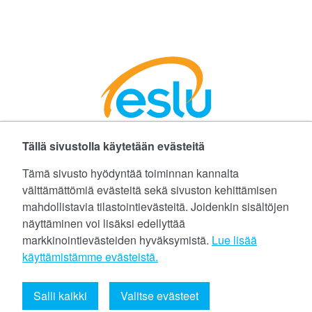
Tällä sivustolla käytetään evästeitä
Facebookissa
Instagramissa
LinkedInissä
©
Etelä-Suomen Liikunta ja Urheilu ry
Tämä sivusto hyödyntää toiminnan kannalta
välttämättömiä evästeitä sekä sivuston kehittämisen
Tietoa evästeistä (cookies)
mahdollistavia tilastointievästeitä. Joidenkin sisältöjen
näyttäminen voi lisäksi edellyttää
Yhteystiedot
markkinointievästeiden hyväksymistä.
Lue lisää
Tietosuojaseloste
käyttämistämme evästeistä.​​​​​​
eslu@eslu.fi
Salli kaikki
Valitse evästeet