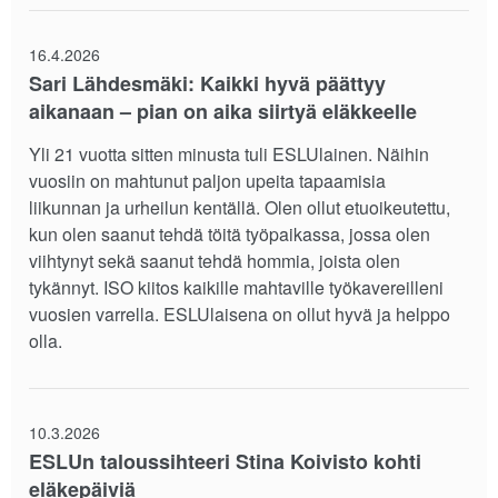
16.4.2026
Sari Lähdesmäki: Kaikki hyvä päättyy
aikanaan – pian on aika siirtyä eläkkeelle
Yli 21 vuotta sitten minusta tuli ESLUlainen. Näihin
vuosiin on mahtunut paljon upeita tapaamisia
liikunnan ja urheilun kentällä. Olen ollut etuoikeutettu,
kun olen saanut tehdä töitä työpaikassa, jossa olen
viihtynyt sekä saanut tehdä hommia, joista olen
tykännyt. ISO kiitos kaikille mahtaville työkavereilleni
vuosien varrella. ESLUlaisena on ollut hyvä ja helppo
olla.
10.3.2026
ESLUn taloussihteeri Stina Koivisto kohti
eläkepäiviä