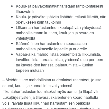
Koulu- ja päiväkotimatkat taitetaan lähtökohtaisesti
lihasvoimin
Koulu- ja päiväkotipäiviin lisätään reilusti liikettä, niin
opetukseen kuin taukoihin
Liikunnan harrastaminen koulupäivän yhteydessä
mahdollistetaan kuntien, koulujen ja seurojen
yhteistyöllä
Säännöllinen harrastaminen seurassa on
mahdollista jokaiselle lapselle ja nuorelle
Vapaa-aika mahdollistaa omaehtoista liikkumista,
tavoitteellista harrastamista, yhdessä oloa perheen
tai kavereiden kanssa, palautumista – kunkin
tarpeen mukaan
– Meidän tulee mahdollistaa uudenlaiset rakenteet, joissa
seurat, koulut ja kunnat toimivat yhdessä
liikuntaharrastusten tuomiseksi myös aamu- ja iltapäiviin.
Lukujärjestysten ja tilavarauskalenterien koordinaatiolla
voisi raivata lisää liikunnan harrastamisen paikkoja
koulupäivien yhteyteen – niin tavoitteellista urheilua kuin