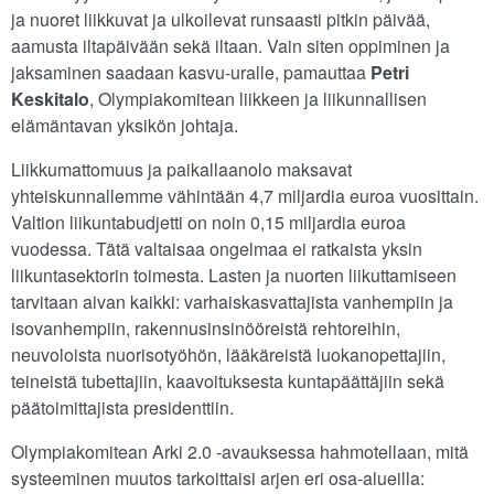
ja nuoret liikkuvat ja ulkoilevat runsaasti pitkin päivää,
aamusta iltapäivään sekä iltaan. Vain siten oppiminen ja
jaksaminen saadaan kasvu-uralle, pamauttaa
Petri
Keskitalo
, Olympiakomitean liikkeen ja liikunnallisen
elämäntavan yksikön johtaja.
Liikkumattomuus ja paikallaanolo maksavat
yhteiskunnallemme vähintään 4,7 miljardia euroa vuosittain.
Valtion liikuntabudjetti on noin 0,15 miljardia euroa
vuodessa. Tätä valtaisaa ongelmaa ei ratkaista yksin
liikuntasektorin toimesta. Lasten ja nuorten liikuttamiseen
tarvitaan aivan kaikki: varhaiskasvattajista vanhempiin ja
isovanhempiin, rakennusinsinööreistä rehtoreihin,
neuvoloista nuorisotyöhön, lääkäreistä luokanopettajiin,
teineistä tubettajiin, kaavoituksesta kuntapäättäjiin sekä
päätoimittajista presidenttiin.
Olympiakomitean Arki 2.0 -avauksessa hahmotellaan, mitä
systeeminen muutos tarkoittaisi arjen eri osa-alueilla: